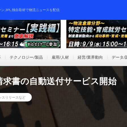
ーン,3PL,独自取材で物流ニュースを配信
事
テクノロジー/製品
雇用/人材
経営/業界動向
データ/
請求書の自動送付サービス開始
レスリリースなど