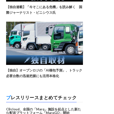
【独自連載】「今そこにある危機」を読み解く 国
際ジャーナリスト・ビニシウス氏
【独自】オープンロジの「AI梱包予測」、トラック
必要台数の迅速把握にも活用本格化
プレスリリースまとめてチェック
CBcloud、全国の「Marq」施設を起点とした新た
な配送プラットフォーム「MarqGO」開始