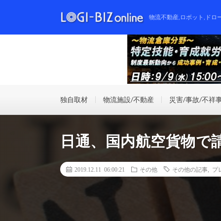
物流不動産,ロボット,ドロ
独自取材
物流施設/不動産
災害/事故/不祥
日通、国内航空貨物で
2019.12.11 06:00:21
その他
その他の記事
,
プ