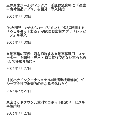
三井倉庫ホールディングス、受託物流業務に 「生成
AI出荷検品アプリ」を開発・導入開始
2026年7月30日
“独自開発こだわり”のサプリメントでD2C展開する
「ウェルモット製薬」がEC自動出荷アプリ「シッピ
ーノ」を導入
2026年7月30日
自動車船の荷役中断を抑制する自動車移動用「スケ
ーター」を開発・導入 ～自力走行できない車両を約
5分で移動可能に～
2026年7月27日
【㈱ハナインターナショナル×星清重機運輸㈱】グ
ループ会社で販売力の更なる強化ねらう
2026年7月27日
東京ミッドタウン八重洲でロボット配送サービスを
本格始動
2026年7月27日