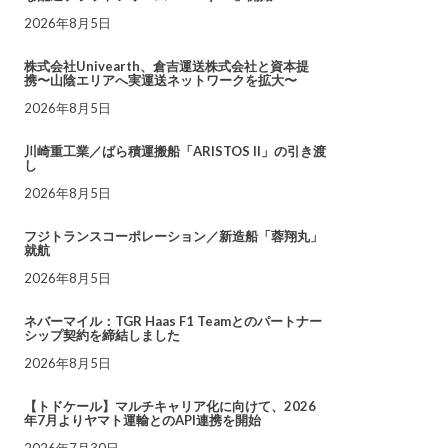
2026年8月5日
株式会社Univearth、倉吉運送株式会社と資本提
携〜山陰エリアへ実運送ネットワークを拡大〜
2026年8月5日
川崎重工業／ばら積運搬船「ARISTOS II」の引き渡
し
2026年8月5日
フジトランスコーポレーション／新造船「蓉翔丸」
就航
2026年8月5日
ネバーマイル：TGR Haas F1 Teamとのパートナー
シップ契約を締結しました
2026年8月5日
【トドケール】マルチキャリア化に向けて、2026
年7月よりヤマト運輸とのAPI連携を開始
2026年7月30日