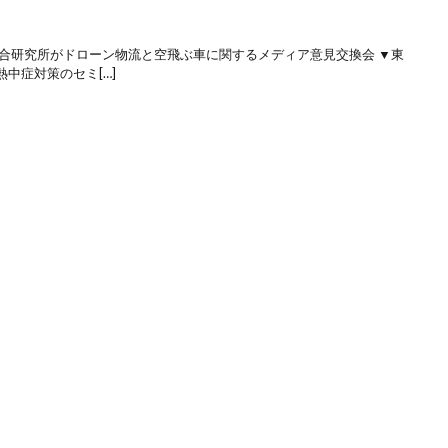
総合研究所がドローン物流と空飛ぶ車に関するメディア意見交換会 ▼東
中症対策のセミ[…]