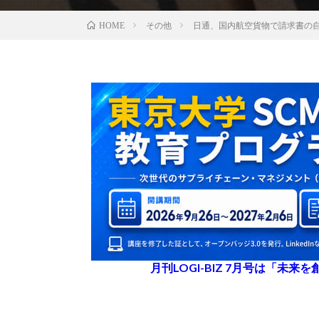
その他
日通、国内航空貨物で請求書の
HOME
月刊LOGI-BIZ 7月号は「未