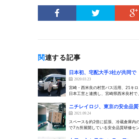
関連する記事
日本初、宅配大手3社が共同で
2020.03.23
宮崎・西米良の村営バス活用、21キロ
日本工営と連携し、宮崎県西米良村で、
ニチレイロジ、東京の安全品質
2021.09.24
スペースを約2倍に拡張、冷蔵倉庫内の
で7カ所展開している安全品質研修セン