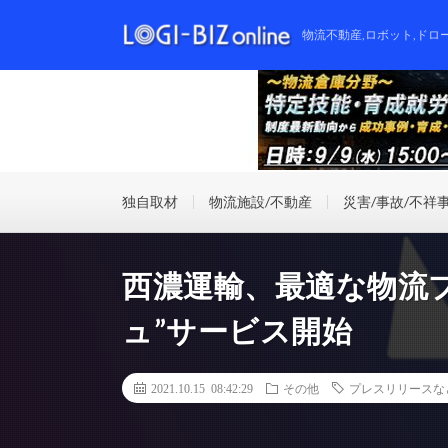
物流不動産,ロボット,ドロ
独自取材
物流施設/不動産
災害/事故/不祥
西濃運輸、最適な物流
ュ”サービス開始
2021.10.15 08:42:29
その他
プレスリリースな