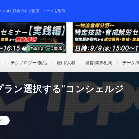
ーン,3PL,独自取材で物流ニュースを配信
事
テクノロジー/製品
雇用/人材
経営/業界動向
データ/
プラン選択する“コンシェルジ
ど