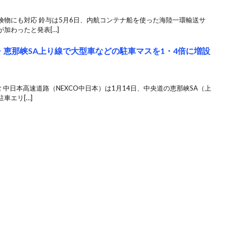
険物にも対応 鈴与は5月6日、内航コンテナ船を使った海陸一環輸送サ
加わったと発表[…]
・恵那峡SA上り線で大型車などの駐車マスを1・4倍に増設
中日本高速道路（NEXCO中日本）は1月14日、中央道の恵那峡SA（上
車エリ[…]