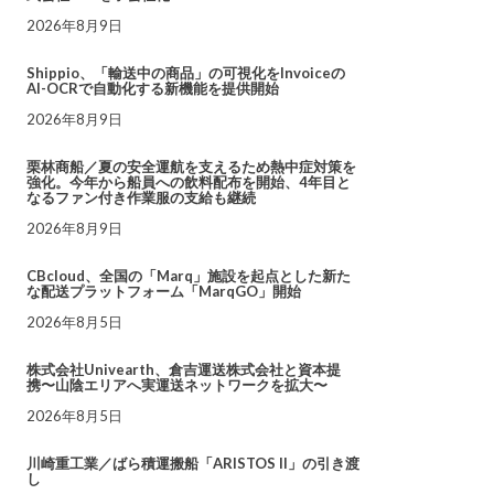
2026年8月9日
Shippio、「輸送中の商品」の可視化をInvoiceの
AI-OCRで自動化する新機能を提供開始
2026年8月9日
栗林商船／夏の安全運航を支えるため熱中症対策を
強化。今年から船員への飲料配布を開始、4年目と
なるファン付き作業服の支給も継続
2026年8月9日
CBcloud、全国の「Marq」施設を起点とした新た
な配送プラットフォーム「MarqGO」開始
2026年8月5日
株式会社Univearth、倉吉運送株式会社と資本提
携〜山陰エリアへ実運送ネットワークを拡大〜
2026年8月5日
川崎重工業／ばら積運搬船「ARISTOS II」の引き渡
し