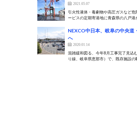
2021.05.07
引火性液体・毒劇物や高圧ガスなど危
ービスの定期寄港地に青森県の八戸港が
NEXCO中日本、岐阜の中央道
へ
2020.01.14
混雑緩和図る、今年8月工事完了見込む 
り線、岐阜県恵那市）で、既存施設の駐