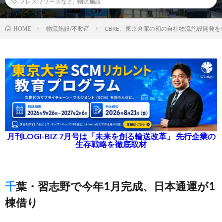
プレスリリースなど
,
物流施設
物流施設/不動産
CBRE、東京倉庫の初の自社物流施設開発
HOME
月刊LOGI-BIZ 7月号は「未来を創る輸送改革」 先行企業の
生存戦略を徹底取材
千葉・習志野で今年1月完成、日本通運が1
棟借り