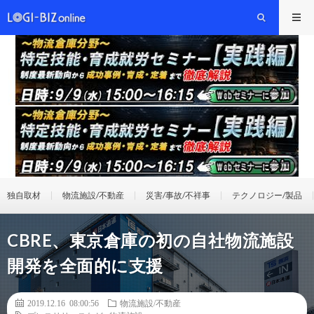
独自取材
物流施設/不動産
災害/事故/不祥事
テクノロジー/製品
CBRE、東京倉庫の初の自社物流施設
開発を全面的に支援
2019.12.16 08:00:56
物流施設/不動産