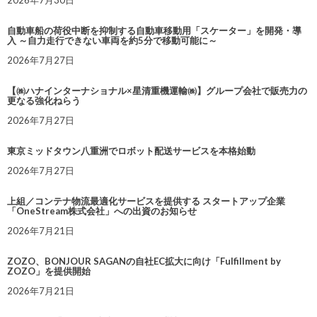
2026年7月30日
自動車船の荷役中断を抑制する自動車移動用「スケーター」を開発・導
入 ～自力走行できない車両を約5分で移動可能に～
2026年7月27日
【㈱ハナインターナショナル×星清重機運輸㈱】グループ会社で販売力の
更なる強化ねらう
2026年7月27日
東京ミッドタウン八重洲でロボット配送サービスを本格始動
2026年7月27日
上組／コンテナ物流最適化サービスを提供する スタートアップ企業
「OneStream株式会社」への出資のお知らせ
2026年7月21日
ZOZO、BONJOUR SAGANの自社EC拡大に向け「Fulfillment by
ZOZO」を提供開始
2026年7月21日