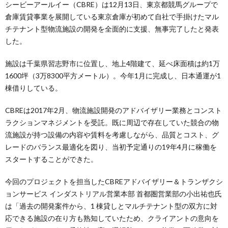
シービーアールイー（CBRE）は12月13日、東京都競馬グループで
倉庫賃貸事業を展開している東京倉庫が初めて自社で手掛けたマル
チテナント型物流施設の開発を全面的に支援、無事完了したと発表
した。
施設は千葉県習志野市に位置し、地上4階建て、延べ床面積は約1万
1600坪（3万8300平方メートル）。今年1月に完成し、日本通運が1
棟借りしている。
CBREは2017年2月、物流施設開発のアドバイザリー業務とコンスト
ラクションマネジメントを受託。既に周辺で存在していた競合の物
流施設が持つ設備の内容や賃料を考慮しながら、品質とコスト、グ
レードのバランス最適化を図り、当初予定通りの19年4月に稼働を
スタートすることができた。
今回のプロジェクトを担当したCBREアドバイザリー＆トランザクシ
ョンサービス インダストリアル営業本部 首都圏営業部の小出祐也氏
は「過去の開発案件から、1 棟貸しとマルチテナント型の双方に対
応できる施設の在り方も熟知していたため、クライアントの意向を