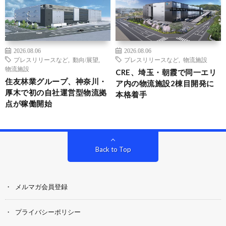
2026.08.06
2026.08.06
プレスリリースなど
,
動向/展望
,
プレスリリースなど
,
物流施設
物流施設
CRE、埼玉・朝霞で同一エリ
住友林業グループ、神奈川・
ア内の物流施設2棟目開発に
厚木で初の自社運営型物流拠
本格着手
点が稼働開始
Back to Top
メルマガ会員登録
プライバシーポリシー