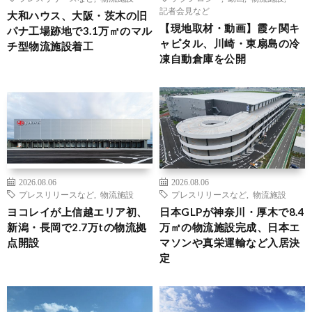
記者会見など
大和ハウス、大阪・茨木の旧
【現地取材・動画】霞ヶ関キ
パナ工場跡地で3.1万㎡のマル
ャピタル、川崎・東扇島の冷
チ型物流施設着工
凍自動倉庫を公開
2026.08.06
2026.08.06
プレスリリースなど
,
物流施設
プレスリリースなど
,
物流施設
ヨコレイが上信越エリア初、
日本GLPが神奈川・厚木で8.4
新潟・長岡で2.7万tの物流拠
万㎡の物流施設完成、日本エ
点開設
マソンや真栄運輸など入居決
定