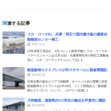
関連する記事
コカ・コーラBJ、兵庫・明石で国内最大級の最新自
動物流センター着工
2020.11.12
22年末竣工見込む、6万パレット保管可能に コカ・コーラボ
トラーズジャパンは11月12日、兵庫県明石市の明石工場敷地
内に、コカ・コーラシステムとしては[…]
阪急阪神エクスプレスが印マネサールに新倉庫開設
2019.03.28
日系企業の進出エリアで自動車・オートバイ向け需要に対応
阪急阪神エクスプレスは3月28日、インド現地法人「阪急阪
神エクスプレス（インド）」がデリー近郊[…]
大和物流、滋賀県内5カ所目の拠点を甲賀市に開設
2024.08.02