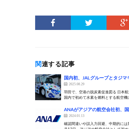
関連する記事
国内初、JALグループとタジ
2025.08.29
羽田で、空港の脱炭素促進図る 日本航空
国内で初めて水素を燃料とする航空機け
ANAがアジアの航空会社初、
2024.01.13
確認間違いや誤入力回避、中期的には業