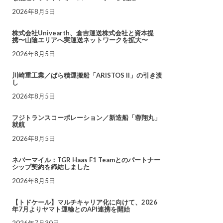
2026年8月5日
株式会社Univearth、倉吉運送株式会社と資本提
携〜山陰エリアへ実運送ネットワークを拡大〜
2026年8月5日
川崎重工業／ばら積運搬船「ARISTOS II」の引き渡
し
2026年8月5日
フジトランスコーポレーション／新造船「蓉翔丸」
就航
2026年8月5日
ネバーマイル：TGR Haas F1 Teamとのパートナー
シップ契約を締結しました
2026年8月5日
【トドケール】マルチキャリア化に向けて、2026
年7月よりヤマト運輸とのAPI連携を開始
2026年7月30日