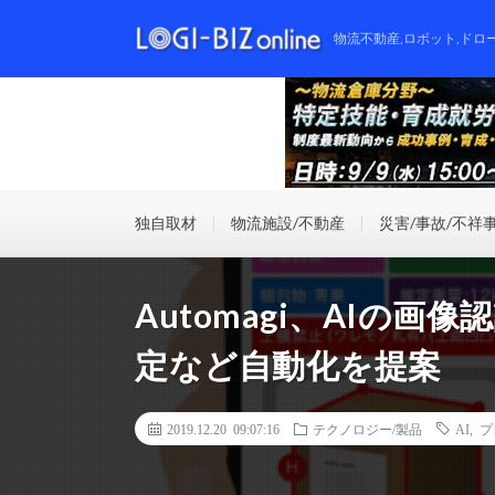
物流不動産,ロボット,ドロ
独自取材
物流施設/不動産
災害/事故/不祥
Automagi、AIの
定など自動化を提案
2019.12.20 09:07:16
テクノロジー/製品
AI
,
プ