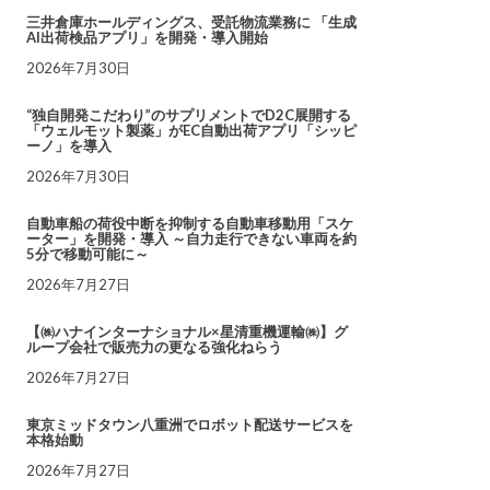
三井倉庫ホールディングス、受託物流業務に 「生成
AI出荷検品アプリ」を開発・導入開始
2026年7月30日
“独自開発こだわり”のサプリメントでD2C展開する
「ウェルモット製薬」がEC自動出荷アプリ「シッピ
ーノ」を導入
2026年7月30日
自動車船の荷役中断を抑制する自動車移動用「スケ
ーター」を開発・導入 ～自力走行できない車両を約
5分で移動可能に～
2026年7月27日
【㈱ハナインターナショナル×星清重機運輸㈱】グ
ループ会社で販売力の更なる強化ねらう
2026年7月27日
東京ミッドタウン八重洲でロボット配送サービスを
本格始動
2026年7月27日