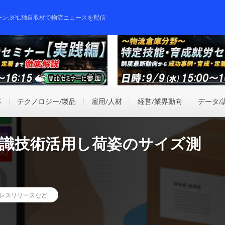
ーン,3PL,独自取材で物流ニュースを配信
事
テクノロジー/製品
雇用/人材
経営/業界動向
データ/
画像認識技術活用し荷姿のサイズ測
レスリリースなど