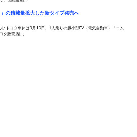
、国際航空[…]
ス」の積載量拡大した新タイプ発売へ
む トヨタ車体は3月10日、1人乗りの超小型EV（電気自動車）「コム
タ販売店[…]