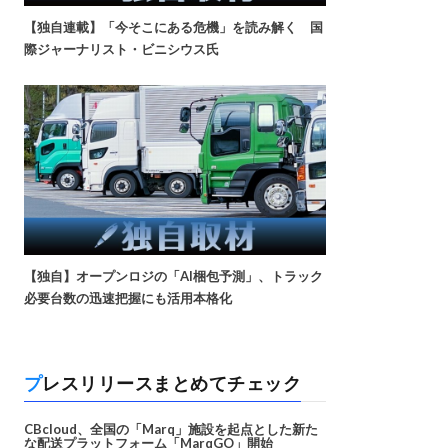
【独自連載】「今そこにある危機」を読み解く 国
際ジャーナリスト・ビニシウス氏
【独自】オープンロジの「AI梱包予測」、トラック
必要台数の迅速把握にも活用本格化
プレスリリースまとめてチェック
CBcloud、全国の「Marq」施設を起点とした新た
な配送プラットフォーム「MarqGO」開始