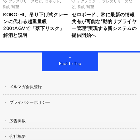
プレスリリースなど
,
ロボット
,
テクノロジー
,
プレスリリースな
動向/展望
ど
,
動向/展望
ROBO-HI、吊り下げ式クレー
ゼロボード、常に最新の情報
ンに代わる超重量級
共有が可能な“動的サプライヤ
200tAGVで「落下リスク」
ー管理”実現する新システムの
解消と説明
提供開始へ
Back to Top
メルマガ会員登録
プライバシーポリシー
広告掲載
会社概要