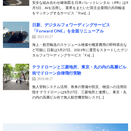
安全な組み合わせ確保図る 日本パレットレンタル（JPR）は9
月5日、AIを活用し、業界をまたいだ荷主企業間の共同輸送
をマッチングするサービス「Tran[…]
日新、デジタルフォワーディングサービス
「Forward ONE」を全面リニューアル
2023.03.27
海上・航空輸送のスケジュール検索や概算費用の即時算出な
ど可能に 日新は3月27日、2021年に運営をスタートしたデジ
タルフォワーディングサービス「Fo[…]
テラドローンと三菱地所、東京・丸の内の高層ビル
街でドローン自律飛行実験
2019.08.27
無人管制システム活用、将来の警備や防災、物流への活用目
指す テラドローンは8月27日、三菱地所と連携し、東京・丸
の内の高層ビル街で無人航空機管制システ[…]