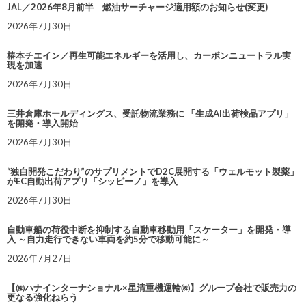
JAL／2026年8月前半 燃油サーチャージ適用額のお知らせ(変更)
2026年7月30日
椿本チエイン／再生可能エネルギーを活用し、カーボンニュートラル実
現を加速
2026年7月30日
三井倉庫ホールディングス、受託物流業務に 「生成AI出荷検品アプリ」
を開発・導入開始
2026年7月30日
“独自開発こだわり”のサプリメントでD2C展開する「ウェルモット製薬」
がEC自動出荷アプリ「シッピーノ」を導入
2026年7月30日
自動車船の荷役中断を抑制する自動車移動用「スケーター」を開発・導
入 ～自力走行できない車両を約5分で移動可能に～
2026年7月27日
【㈱ハナインターナショナル×星清重機運輸㈱】グループ会社で販売力の
更なる強化ねらう