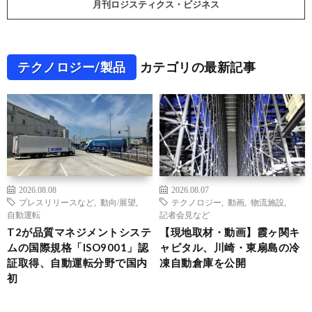
月刊ロジスティクス・ビジネス
テクノロジー/製品
カテゴリの最新記事
2026.08.08
2026.08.07
プレスリリースなど
,
動向/展望
,
テクノロジー
,
動画
,
物流施設
,
自動運転
記者会見など
T2が品質マネジメントシステ
【現地取材・動画】霞ヶ関キ
ムの国際規格「ISO9001」認
ャピタル、川崎・東扇島の冷
証取得、自動運転分野で国内
凍自動倉庫を公開
初