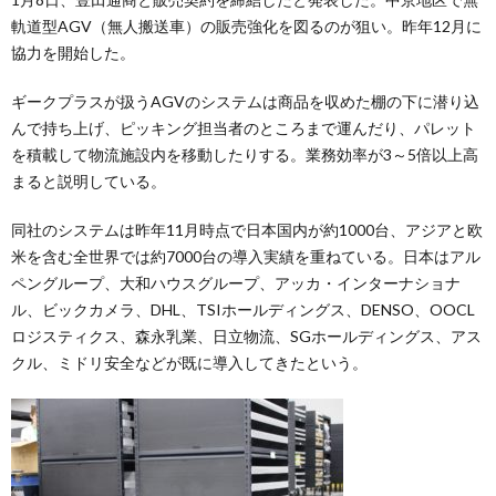
軌道型AGV（無人搬送車）の販売強化を図るのが狙い。昨年12月に
協力を開始した。
ギークプラスが扱うAGVのシステムは商品を収めた棚の下に潜り込
んで持ち上げ、ピッキング担当者のところまで運んだり、パレット
を積載して物流施設内を移動したりする。業務効率が3～5倍以上高
まると説明している。
同社のシステムは昨年11月時点で日本国内が約1000台、アジアと欧
米を含む全世界では約7000台の導入実績を重ねている。日本はアル
ペングループ、大和ハウスグループ、アッカ・インターナショナ
ル、ビックカメラ、DHL、TSIホールディングス、DENSO、OOCL
ロジスティクス、森永乳業、日立物流、SGホールディングス、アス
クル、ミドリ安全などが既に導入してきたという。