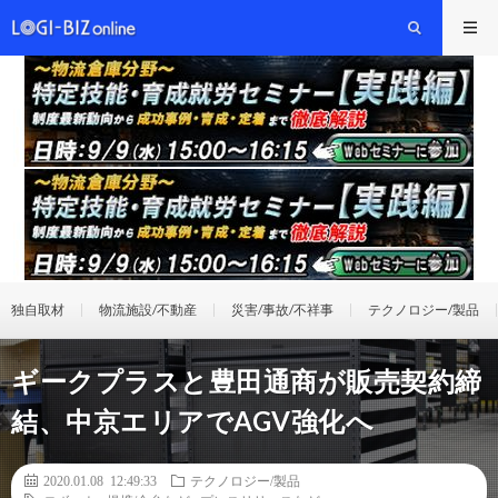
独自取材
物流施設/不動産
災害/事故/不祥事
テクノロジー/製品
ギークプラスと豊田通商が販売契約締
結、中京エリアでAGV強化へ
2020.01.08 12:49:33
テクノロジー/製品