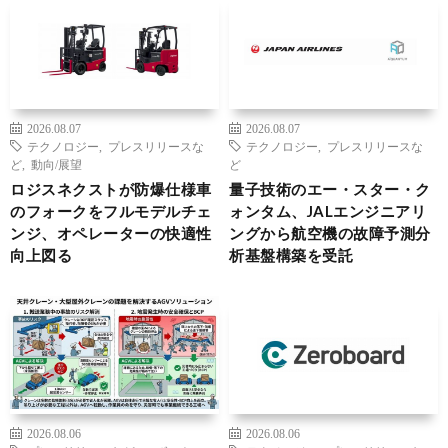
2026.08.07
2026.08.07
テクノロジー
,
プレスリリースな
テクノロジー
,
プレスリリースな
ど
,
動向/展望
ど
ロジスネクストが防爆仕様車
量子技術のエー・スター・ク
のフォークをフルモデルチェ
ォンタム、JALエンジニアリ
ンジ、オペレーターの快適性
ングから航空機の故障予測分
向上図る
析基盤構築を受託
2026.08.06
2026.08.06