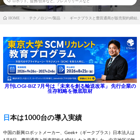
ロボット
,
提携/合弁など
,
プレスリリースなど
テクノロジー/製品
ギークプラスと豊田通商が販売契約締結、
HOME
月刊LOGI-BIZ 7月号は「未来を創る輸送改革」 先行企業の
生存戦略を徹底取材
日本は1000台の導入実績
中国の新興ロボットメーカー、Geek+（ギークプラス）日本法人は
1月8日、豊田通商と販売契約を締結したと発表した。中京地区で無