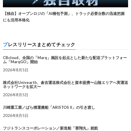
【独自】オープンロジの「AI梱包予測」、トラック必要台数の迅速把握
にも活用本格化
プレスリリースまとめてチェック
CBcloud、全国の「Marq」施設を起点とした新たな配送プラットフォー
ム「MarqGO」開始
2026年8月5日
株式会社Univearth、倉吉運送株式会社と資本提携〜山陰エリアへ実運送
ネットワークを拡大〜
2026年8月5日
川崎重工業／ばら積運搬船「ARISTOS II」の引き渡し
2026年8月5日
フジトランスコーポレーション／新造船「蓉翔丸」就航