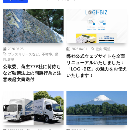
2026.06.25
2026.04.01
動向/展望
プレスリリースなど
,
不祥事
,
動
弊社公式ウェブサイトを全面
向/展望
リニューアルいたしました：
公取委、荷主779社に荷待ち
「LOGI-BIZ」の魅力をお伝え
など独禁法上の問題行為と注
いたします！
意喚起文書送付