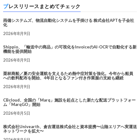
プレスリリースまとめてチェック
両備システムズ、物流自動化システムを手掛ける 株式会社APTを子会社
化
2026年8月9日
Shippio、「輸送中の商品」の可視化をInvoiceのAI-OCRで自動化する新
機能を提供開始
2026年8月9日
栗林商船／夏の安全運航を支えるため熱中症対策を強化。今年から船員
への飲料配布を開始、4年目となるファン付き作業服の支給も継続
2026年8月9日
CBcloud、全国の「Marq」施設を起点とした新たな配送プラットフォー
ム「MarqGO」開始
2026年8月5日
株式会社Univearth、倉吉運送株式会社と資本提携〜山陰エリアへ実運送
ネットワークを拡大〜
2026年8月5日