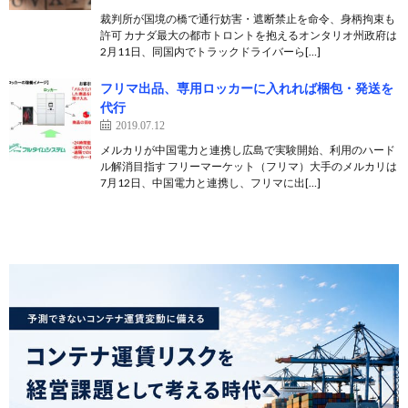
裁判所が国境の橋で通行妨害・遮断禁止を命令、身柄拘束も
許可 カナダ最大の都市トロントを抱えるオンタリオ州政府は
2月11日、同国内でトラックドライバーら[…]
フリマ出品、専用ロッカーに入れれば梱包・発送を
代行
2019.07.12
メルカリが中国電力と連携し広島で実験開始、利用のハード
ル解消目指す フリーマーケット（フリマ）大手のメルカリは
7月12日、中国電力と連携し、フリマに出[…]