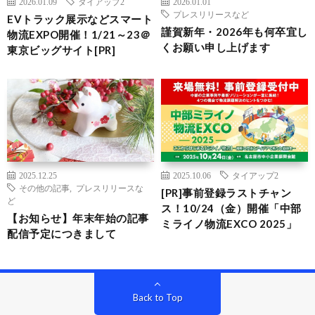
2026.01.09
タイアップ2
2026.01.01
プレスリリースなど
EVトラック展示などスマート
謹賀新年・2026年も何卒宜し
物流EXPO開催！1/21～23＠
くお願い申し上げます
東京ビッグサイト[PR]
2025.12.25
2025.10.06
タイアップ2
その他の記事
,
プレスリリースな
[PR]事前登録ラストチャン
ど
ス！10/24（金）開催「中部
【お知らせ】年末年始の記事
ミライノ物流EXCO 2025」
配信予定につきまして
Back to Top