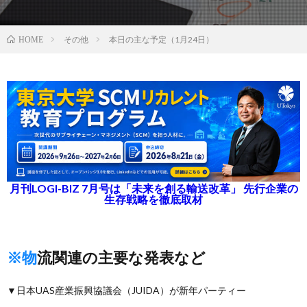
その他
本日の主な予定（1月24日）
HOME
月刊LOGI-BIZ 7月号は「未来を創る輸送改革」 先行企業の
生存戦略を徹底取材
※物流関連の主要な発表など
▼日本UAS産業振興協議会（JUIDA）が新年パーティー