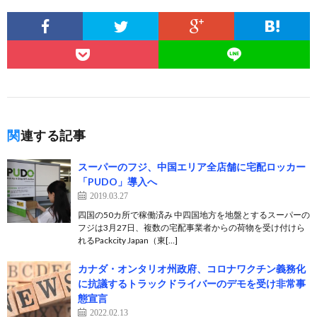
関連する記事
スーパーのフジ、中国エリア全店舗に宅配ロッカー
「PUDO」導入へ
2019.03.27
四国の50カ所で稼働済み 中四国地方を地盤とするスーパーの
フジは3月27日、複数の宅配事業者からの荷物を受け付けら
れるPackcity Japan（東[…]
カナダ・オンタリオ州政府、コロナワクチン義務化
に抗議するトラックドライバーのデモを受け非常事
態宣言
2022.02.13