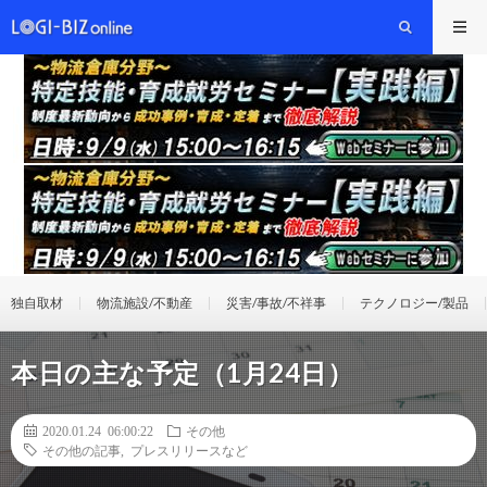
独自取材
物流施設/不動産
災害/事故/不祥事
テクノロジー/製品
本日の主な予定（1月24日）
2020.01.24 06:00:22
その他
その他の記事
,
プレスリリースなど