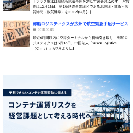
トラック輸送は継続も鉄道再開を満たす需要見込めず JR貨
物は12月18日、第1種鉄道事業線区である北陸線・敦賀～敦
賀港間（敦賀港線）を2019年4月[…]
郵船ロジスティクスが広州で航空緊急手配サービス
2018.09.03
最短6時間以内に空港ターミナルから貨物引き取り 郵船ロ
ジスティクスは8月16日、中国法人「Yusen Logistics
（China）」が7月より[…]