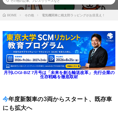
その他の記事
,
プレスリリースなど
その他
電気機関車に桃太郎ラッピングがお目見え！
HOME
月刊LOGI-BIZ 7月号は「未来を創る輸送改革」 先行企業の
生存戦略を徹底取材
今年度新製車の3両からスタート、既存車
にも拡大へ