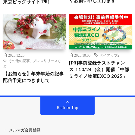
くお願い申し上げます
東京ビッグサイト[PR]
2025.12.25
2025.10.06
タイアップ2
その他の記事
,
プレスリリースな
[PR]事前登録ラストチャン
ど
ス！10/24（金）開催「中部
【お知らせ】年末年始の記事
ミライノ物流EXCO 2025」
配信予定につきまして
Back to Top
メルマガ会員登録