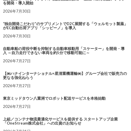
を開発・導入開始
2026年7月30日
“独自開発こだわり”のサプリメントでD2C展開する「ウェルモット製薬」
がEC自動出荷アプリ「シッピーノ」を導入
2026年7月30日
自動車船の荷役中断を抑制する自動車移動用「スケーター」を開発・導
入 ～自力走行できない車両を約5分で移動可能に～
2026年7月27日
【㈱ハナインターナショナル×星清重機運輸㈱】グループ会社で販売力の
更なる強化ねらう
2026年7月27日
東京ミッドタウン八重洲でロボット配送サービスを本格始動
2026年7月27日
上組／コンテナ物流最適化サービスを提供する スタートアップ企業
「OneStream株式会社」への出資のお知らせ