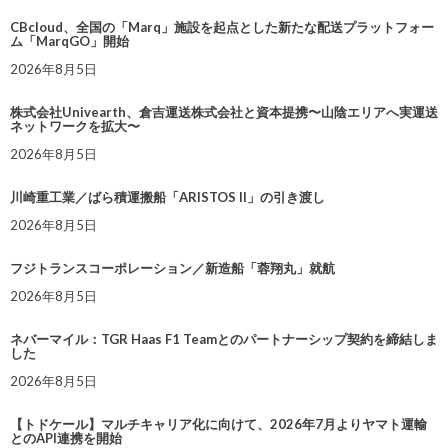
CBcloud、全国の「Marq」施設を起点とした新たな配送プラットフォー
ム「MarqGO」開始
2026年8月5日
株式会社Univearth、倉吉運送株式会社と資本提携〜山陰エリアへ実運送
ネットワークを拡大〜
2026年8月5日
川崎重工業／ばら積運搬船「ARISTOS II」の引き渡し
2026年8月5日
フジトランスコーポレーション／新造船「蓉翔丸」就航
2026年8月5日
ネバーマイル：TGR Haas F1 Teamとのパートナーシップ契約を締結しま
した
2026年8月5日
【トドケール】マルチキャリア化に向けて、2026年7月よりヤマト運輸
とのAPI連携を開始