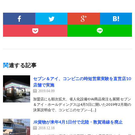
関連する記事
セブン＆アイ、コンビニの時短営業実験を直営店10
店舗で実施
2019.04.09
加盟店にも順次拡大、省人化設備やAI商品発注も展開 セブン
＆アイ・ホールディングスは4月5日に開いた2019年2月期の
決算説明会で、コンビニのセブン―[…]
JR貨物が来年4月1日付で北陸・敦賀港線を廃止
2018.12.18