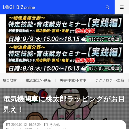
独自取材
物流施設/不動産
災害/事故/不祥事
テクノロジー/製品
電気機関車に桃太郎ラッピングがお目
見え！
2020.02.12 16:57:29
その他