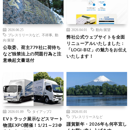
2026.06.25
2026.04.01
動向/展望
プレスリリースなど
,
不祥事
,
動
弊社公式ウェブサイトを全面
向/展望
リニューアルいたしました：
公取委、荷主779社に荷待ち
「LOGI-BIZ」の魅力をお伝え
など独禁法上の問題行為と注
いたします！
意喚起文書送付
2026.01.09
タイアップ2
2026.01.01
プレスリリースなど
EVトラック展示などスマート
謹賀新年・2026年も何卒宜し
物流EXPO開催！1/21～23＠