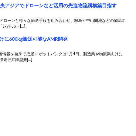
中央アジアでドローンなど活用の先進物流網構築目指す
 ドローンと様々な輸送手段を組み合わせ、離島や中山間地などの物流ネ
yHub（[…]
に600kg搬送可能なAMR開発
置情報を自身で把握 ロボットバンクは4月4日、製造業や物流業向けに
走行昇降型搬[…]