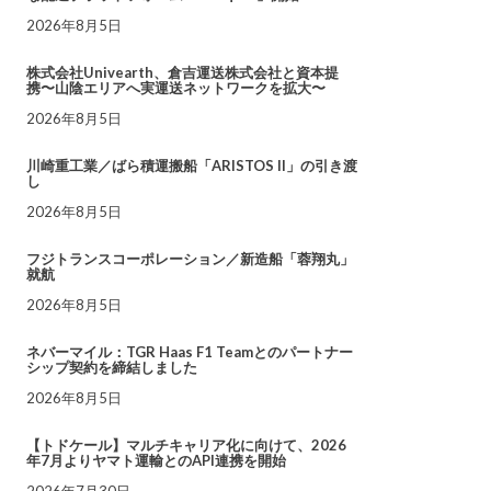
2026年8月5日
株式会社Univearth、倉吉運送株式会社と資本提
携〜山陰エリアへ実運送ネットワークを拡大〜
2026年8月5日
川崎重工業／ばら積運搬船「ARISTOS II」の引き渡
し
2026年8月5日
フジトランスコーポレーション／新造船「蓉翔丸」
就航
2026年8月5日
ネバーマイル：TGR Haas F1 Teamとのパートナー
シップ契約を締結しました
2026年8月5日
【トドケール】マルチキャリア化に向けて、2026
年7月よりヤマト運輸とのAPI連携を開始
2026年7月30日