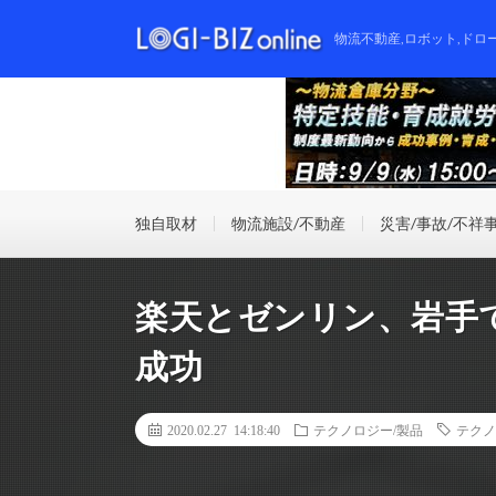
物流不動産,ロボット,ドロ
独自取材
物流施設/不動産
災害/事故/不祥
楽天とゼンリン、岩手
成功
2020.02.27 14:18:40
テクノロジー/製品
テクノ