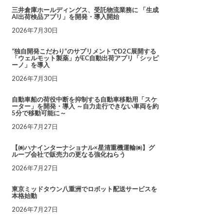
三井倉庫ホールディングス、受託物流業務に 「生成
AI出荷検品アプリ」を開発・導入開始
2026年7月30日
“独自開発こだわり”のサプリメントでD2C展開する
「ウェルモット製薬」がEC自動出荷アプリ「シッピ
ーノ」を導入
2026年7月30日
自動車船の荷役中断を抑制する自動車移動用「スケ
ーター」を開発・導入 ～自力走行できない車両を約
5分で移動可能に～
2026年7月27日
【㈱ハナインターナショナル×星清重機運輸㈱】グ
ループ会社で販売力の更なる強化ねらう
2026年7月27日
東京ミッドタウン八重洲でロボット配送サービスを
本格始動
2026年7月27日