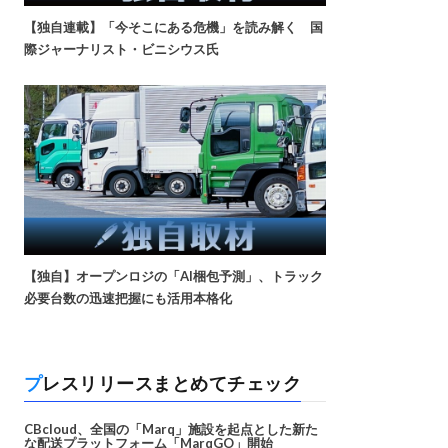
【独自連載】「今そこにある危機」を読み解く 国
際ジャーナリスト・ビニシウス氏
【独自】オープンロジの「AI梱包予測」、トラック
必要台数の迅速把握にも活用本格化
プレスリリースまとめてチェック
CBcloud、全国の「Marq」施設を起点とした新た
な配送プラットフォーム「MarqGO」開始