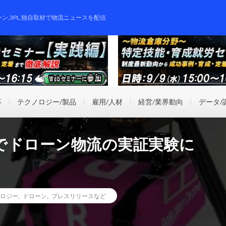
ーン,3PL,独自取材で物流ニュースを配信
事
テクノロジー/製品
雇用/人材
経営/業界動向
データ/
でドローン物流の実証実験に
ロジー
,
ドローン
,
プレスリリースなど