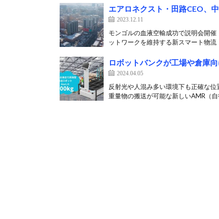
エアロネクスト・田路CEO、
2023.12.11
モンゴルの血液空輸成功で説明会開催
ットワークを維持する新スマート物流「Sk
ロボットバンクが工場や倉庫向け
2024.04.05
反射光や人混み多い環境下も正確な位
重量物の搬送が可能な新しいAMR（自律