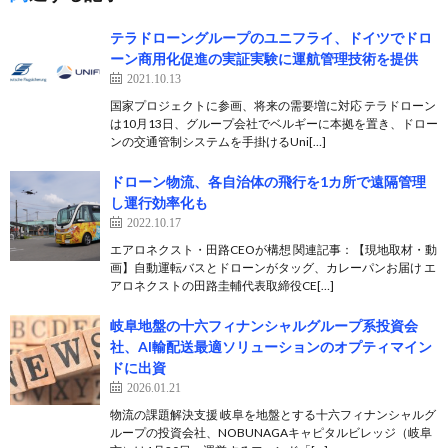
テラドローングループのユニフライ、ドイツでドロ
ーン商用化促進の実証実験に運航管理技術を提供
2021.10.13
国家プロジェクトに参画、将来の需要増に対応 テラドローン
は10月13日、グループ会社でベルギーに本拠を置き、ドロー
ンの交通管制システムを手掛けるUni[…]
ドローン物流、各自治体の飛行を1カ所で遠隔管理
し運行効率化も
2022.10.17
エアロネクスト・田路CEOが構想 関連記事：【現地取材・動
画】自動運転バスとドローンがタッグ、カレーパンお届け エ
アロネクストの田路圭輔代表取締役CE[…]
岐阜地盤の十六フィナンシャルグループ系投資会
社、AI輸配送最適ソリューションのオプティマイン
ドに出資
2026.01.21
物流の課題解決支援 岐阜を地盤とする十六フィナンシャルグ
ループの投資会社、NOBUNAGAキャピタルビレッジ（岐阜