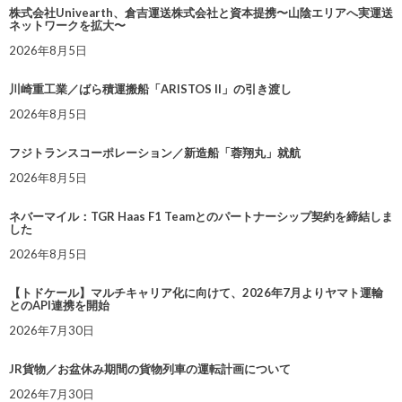
株式会社Univearth、倉吉運送株式会社と資本提携〜山陰エリアへ実運送
ネットワークを拡大〜
2026年8月5日
川崎重工業／ばら積運搬船「ARISTOS II」の引き渡し
2026年8月5日
フジトランスコーポレーション／新造船「蓉翔丸」就航
2026年8月5日
ネバーマイル：TGR Haas F1 Teamとのパートナーシップ契約を締結しま
した
2026年8月5日
【トドケール】マルチキャリア化に向けて、2026年7月よりヤマト運輸
とのAPI連携を開始
2026年7月30日
JR貨物／お盆休み期間の貨物列車の運転計画について
2026年7月30日