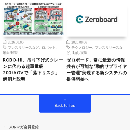
2026.08.06
2026.08.06
プレスリリースなど
,
ロボット
,
テクノロジー
,
プレスリリースな
動向/展望
ど
,
動向/展望
ROBO-HI、吊り下げ式クレー
ゼロボード、常に最新の情報
ンに代わる超重量級
共有が可能な“動的サプライヤ
200tAGVで「落下リスク」
ー管理”実現する新システムの
解消と説明
提供開始へ
Back to Top
メルマガ会員登録