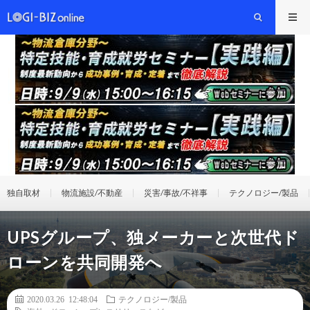
独自取材
物流施設/不動産
災害/事故/不祥事
テクノロジー/製品
UPSグループ、独メーカーと次世代ド
ローンを共同開発へ
2020.03.26 12:48:04
テクノロジー/製品