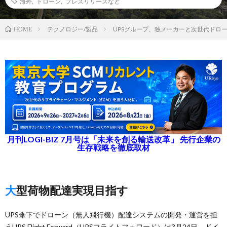
海外
,
ドローン
,
プレスリリースなど
テクノロジー/製品
UPSグループ、独メーカーと次世代ドロ
HOME
月刊LOGI-BIZ 7月号は「未来を創る輸送改革」 先行企業の
生存戦略を徹底取材
大型荷物配達実現目指す
UPS傘下でドローン（無人飛行機）配達システムの開発・運営を担
うUPS Flight Forward（UPSフライトフォワード）は3月24日、ドイ