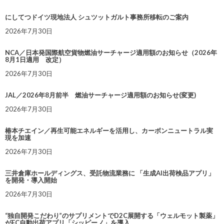
にしてつドイツ現地法人 シュツットガルト事務所移転のご案内
2026年7月30日
NCA／日本発国際航空貨物燃油サーチャージ適用額のお知らせ（2026年
8月1日適用 改定）
2026年7月30日
JAL／2026年8月前半 燃油サーチャージ適用額のお知らせ(変更)
2026年7月30日
椿本チエイン／再生可能エネルギーを活用し、カーボンニュートラル実
現を加速
2026年7月30日
三井倉庫ホールディングス、受託物流業務に 「生成AI出荷検品アプリ」
を開発・導入開始
2026年7月30日
“独自開発こだわり”のサプリメントでD2C展開する「ウェルモット製薬」
がEC自動出荷アプリ「シッピーノ」を導入