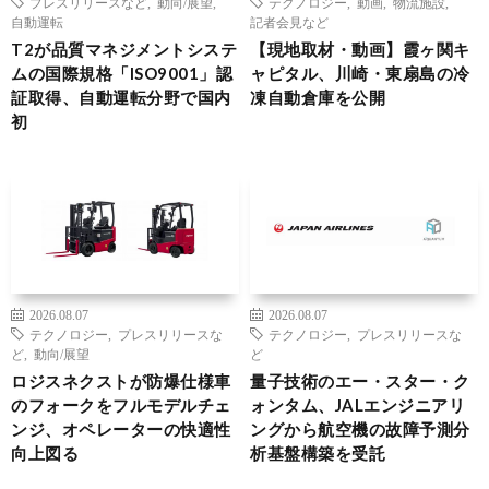
プレスリリースなど
,
動向/展望
,
テクノロジー
,
動画
,
物流施設
,
自動運転
記者会見など
T2が品質マネジメントシステ
【現地取材・動画】霞ヶ関キ
ムの国際規格「ISO9001」認
ャピタル、川崎・東扇島の冷
証取得、自動運転分野で国内
凍自動倉庫を公開
初
2026.08.07
2026.08.07
テクノロジー
,
プレスリリースな
テクノロジー
,
プレスリリースな
ど
,
動向/展望
ど
ロジスネクストが防爆仕様車
量子技術のエー・スター・ク
のフォークをフルモデルチェ
ォンタム、JALエンジニアリ
ンジ、オペレーターの快適性
ングから航空機の故障予測分
向上図る
析基盤構築を受託