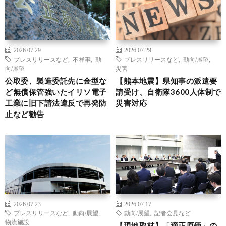
2026.07.29
2026.07.29
プレスリリースなど
,
不祥事
,
動
プレスリリースなど
,
動向/展望
,
向/展望
災害
公取委、製造委託先に金型な
【熊本地震】県知事の派遣要
ど無償保管強いたイリソ電子
請受け、自衛隊3600人体制で
工業に旧下請法違反で再発防
災害対応
止など勧告
2026.07.23
2026.07.17
プレスリリースなど
,
動向/展望
,
動向/展望
,
記者会見など
物流施設
【現地取材】「適正原価」の