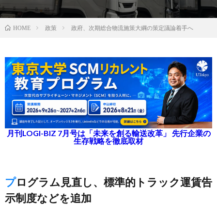
政策
政府、次期総合物流施策大綱の策定議論着手へ
HOME
月刊LOGI-BIZ 7月号は「未来を創る輸送改革」 先行企業の
生存戦略を徹底取材
プログラム見直し、標準的トラック運賃告
示制度などを追加