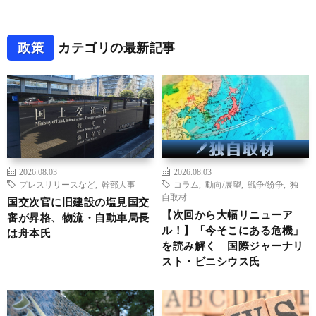
政策
カテゴリの最新記事
2026.08.03
2026.08.03
プレスリリースなど
,
幹部人事
コラム
,
動向/展望
,
戦争/紛争
,
独
自取材
国交次官に旧建設の塩見国交
【次回から大幅リニューア
審が昇格、物流・自動車局長
ル！】「今そこにある危機」
は舟本氏
を読み解く 国際ジャーナリ
スト・ビニシウス氏