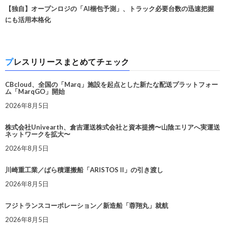
【独自】オープンロジの「AI梱包予測」、トラック必要台数の迅速把握
にも活用本格化
プレスリリースまとめてチェック
CBcloud、全国の「Marq」施設を起点とした新たな配送プラットフォー
ム「MarqGO」開始
2026年8月5日
株式会社Univearth、倉吉運送株式会社と資本提携〜山陰エリアへ実運送
ネットワークを拡大〜
2026年8月5日
川崎重工業／ばら積運搬船「ARISTOS II」の引き渡し
2026年8月5日
フジトランスコーポレーション／新造船「蓉翔丸」就航
2026年8月5日