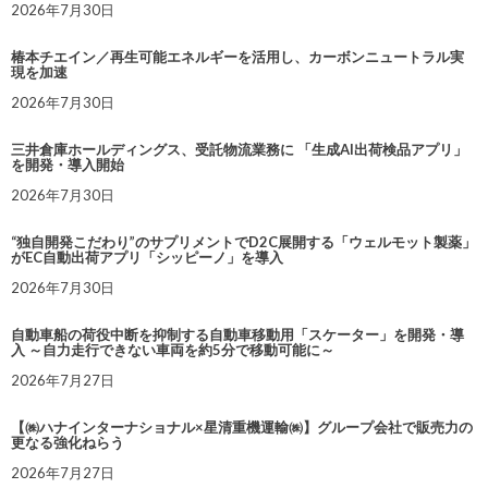
2026年7月30日
椿本チエイン／再生可能エネルギーを活用し、カーボンニュートラル実
現を加速
2026年7月30日
三井倉庫ホールディングス、受託物流業務に 「生成AI出荷検品アプリ」
を開発・導入開始
2026年7月30日
“独自開発こだわり”のサプリメントでD2C展開する「ウェルモット製薬」
がEC自動出荷アプリ「シッピーノ」を導入
2026年7月30日
自動車船の荷役中断を抑制する自動車移動用「スケーター」を開発・導
入 ～自力走行できない車両を約5分で移動可能に～
2026年7月27日
【㈱ハナインターナショナル×星清重機運輸㈱】グループ会社で販売力の
更なる強化ねらう
2026年7月27日