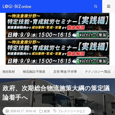
独自取材
物流施設/不動産
災害/事故/不祥事
テクノロジー/製品
政府、次期総合物流施策大綱の策定議
論着手へ
2020.03.27 20:01:42
政策
プレスリリースなど