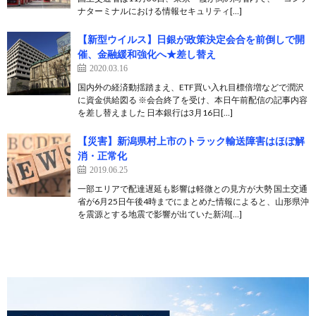
ナターミナルにおける情報セキュリティ[…]
【新型ウイルス】日銀が政策決定会合を前倒しで開
催、金融緩和強化へ★差し替え
2020.03.16
国内外の経済動揺踏まえ、ETF買い入れ目標倍増などで潤沢
に資金供給図る ※会合終了を受け、本日午前配信の記事内容
を差し替えました 日本銀行は3月16日[…]
【災害】新潟県村上市のトラック輸送障害はほぼ解
消・正常化
2019.06.25
一部エリアで配達遅延も影響は軽微との見方が大勢 国土交通
省が6月25日午後4時までにまとめた情報によると、山形県沖
を震源とする地震で影響が出ていた新潟[…]