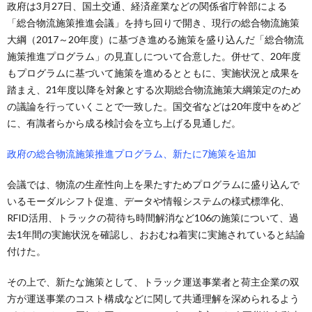
政府は3月27日、国土交通、経済産業などの関係省庁幹部による
「総合物流施策推進会議」を持ち回りで開き、現行の総合物流施策
大綱（2017～20年度）に基づき進める施策を盛り込んだ「総合物流
施策推進プログラム」の見直しについて合意した。併せて、20年度
もプログラムに基づいて施策を進めるとともに、実施状況と成果を
踏まえ、21年度以降を対象とする次期総合物流施策大綱策定のため
の議論を行っていくことで一致した。国交省などは20年度中をめど
に、有識者らから成る検討会を立ち上げる見通しだ。
政府の総合物流施策推進プログラム、新たに7施策を追加
会議では、物流の生産性向上を果たすためプログラムに盛り込んで
いるモーダルシフト促進、データや情報システムの様式標準化、
RFID活用、トラックの荷待ち時間解消など106の施策について、過
去1年間の実施状況を確認し、おおむね着実に実施されていると結論
付けた。
その上で、新たな施策として、トラック運送事業者と荷主企業の双
方が運送事業のコスト構成などに関して共通理解を深められるよう