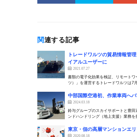
関連する記事
トレードワルツの貿易情報管理
イアルユーザーに
2021.07.27
書類の電子化効果を検証、リモートワーク
ツ）」を運営するトレードワルツは7月2
中部国際空港初、作業車両へバ
2024.03.18
鈴与グループのスカイサポートと豊田
ンドハンドリング（地上支援）業務を担
東京・佃の高層マンションエリ
2020.08.18