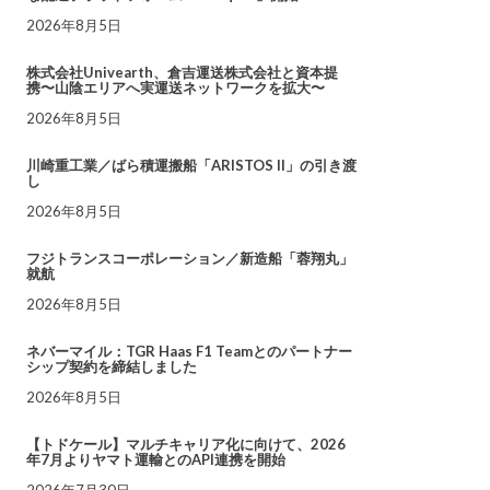
2026年8月5日
株式会社Univearth、倉吉運送株式会社と資本提
携〜山陰エリアへ実運送ネットワークを拡大〜
2026年8月5日
川崎重工業／ばら積運搬船「ARISTOS II」の引き渡
し
2026年8月5日
フジトランスコーポレーション／新造船「蓉翔丸」
就航
2026年8月5日
ネバーマイル：TGR Haas F1 Teamとのパートナー
シップ契約を締結しました
2026年8月5日
【トドケール】マルチキャリア化に向けて、2026
年7月よりヤマト運輸とのAPI連携を開始
2026年7月30日