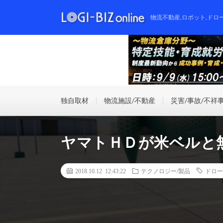
物流不動産,ロボット,ドロ
独自取材
物流施設/不動産
災害/事故/不祥
ヤマトＨＤが米ベルと
2018.10.12 12:43:22
テクノロジー/製品
ドロー