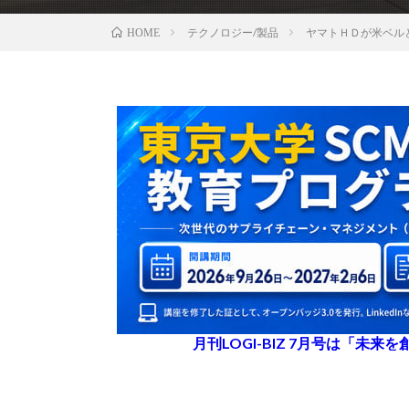
テクノロジー/製品
ヤマトＨＤが米ベル
HOME
月刊LOGI-BIZ 7月号は「未