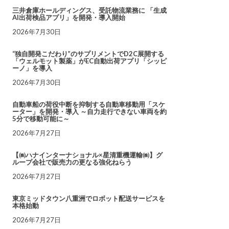
三井倉庫ホールディングス、受託物流業務に 「生成
AI出荷検品アプリ」を開発・導入開始
2026年7月30日
“独自開発こだわり”のサプリメントでD2C展開する
「ウェルモット製薬」がEC自動出荷アプリ「シッピ
ーノ」を導入
2026年7月30日
自動車船の荷役中断を抑制する自動車移動用「スケ
ーター」を開発・導入 ～自力走行できない車両を約
5分で移動可能に～
2026年7月27日
【㈱ハナインターナショナル×星清重機運輸㈱】グ
ループ会社で販売力の更なる強化ねらう
2026年7月27日
東京ミッドタウン八重洲でロボット配送サービスを
本格始動
2026年7月27日