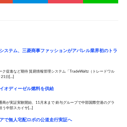
システム、三菱商事ファッションがアパレル業界初のトラ
促進など期待 貿易情報管理システム「TradeWaltz（トレードワル
1日[…]
イオディーゼル燃料を供給
通商が実証実験開始、11月末まで 鈴与グループで中部国際空港のグラ
う中部スカイサ[…]
アで無人宅配ロボの公道走行実証へ