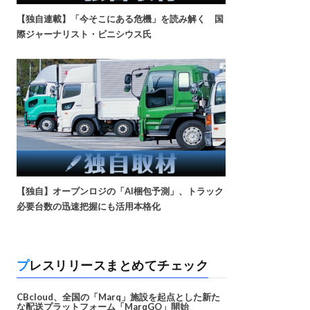
【独自連載】「今そこにある危機」を読み解く 国
際ジャーナリスト・ビニシウス氏
【独自】オープンロジの「AI梱包予測」、トラック
必要台数の迅速把握にも活用本格化
プレスリリースまとめてチェック
CBcloud、全国の「Marq」施設を起点とした新た
な配送プラットフォーム「MarqGO」開始