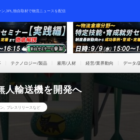
ーン,3PL,独自取材で物流ニュースを配信
事
テクノロジー/製品
雇用/人材
経営/業界動向
データ/
無人輸送機を開発へ
ン
,
プレスリリースなど