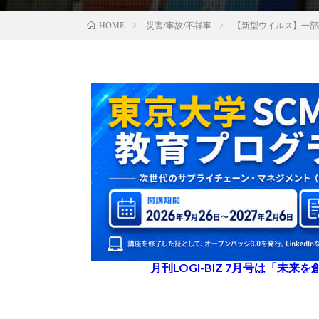
災害/事故/不祥事
【新型ウイルス】一部
HOME
月刊LOGI-BIZ 7月号は「未