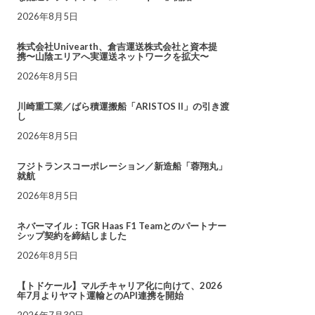
2026年8月5日
株式会社Univearth、倉吉運送株式会社と資本提
携〜山陰エリアへ実運送ネットワークを拡大〜
2026年8月5日
川崎重工業／ばら積運搬船「ARISTOS II」の引き渡
し
2026年8月5日
フジトランスコーポレーション／新造船「蓉翔丸」
就航
2026年8月5日
ネバーマイル：TGR Haas F1 Teamとのパートナー
シップ契約を締結しました
2026年8月5日
【トドケール】マルチキャリア化に向けて、2026
年7月よりヤマト運輸とのAPI連携を開始
2026年7月30日