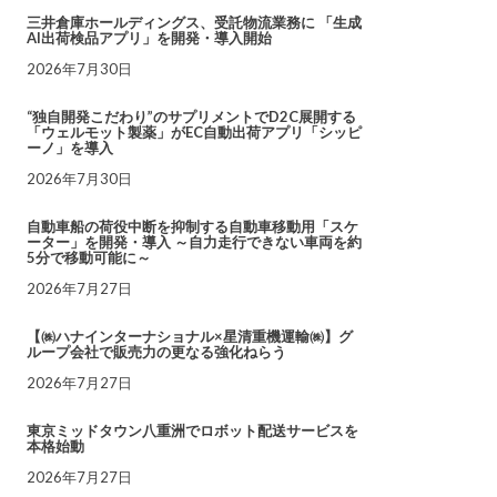
三井倉庫ホールディングス、受託物流業務に 「生成
AI出荷検品アプリ」を開発・導入開始
2026年7月30日
“独自開発こだわり”のサプリメントでD2C展開する
「ウェルモット製薬」がEC自動出荷アプリ「シッピ
ーノ」を導入
2026年7月30日
自動車船の荷役中断を抑制する自動車移動用「スケ
ーター」を開発・導入 ～自力走行できない車両を約
5分で移動可能に～
2026年7月27日
【㈱ハナインターナショナル×星清重機運輸㈱】グ
ループ会社で販売力の更なる強化ねらう
2026年7月27日
東京ミッドタウン八重洲でロボット配送サービスを
本格始動
2026年7月27日