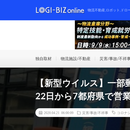
物流不動産,ロボット,ドロ
独自取材
物流施設/不動産
災害/事故/不祥
【新型ウイルス】一部
22日から7都府県で営
2020.04.21 06:00:09
災害/事故/不祥事
コロナ