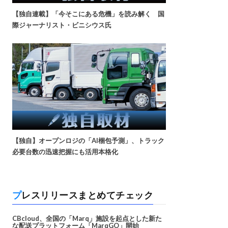
【独自連載】「今そこにある危機」を読み解く 国
際ジャーナリスト・ビニシウス氏
【独自】オープンロジの「AI梱包予測」、トラック
必要台数の迅速把握にも活用本格化
プレスリリースまとめてチェック
CBcloud、全国の「Marq」施設を起点とした新た
な配送プラットフォーム「MarqGO」開始