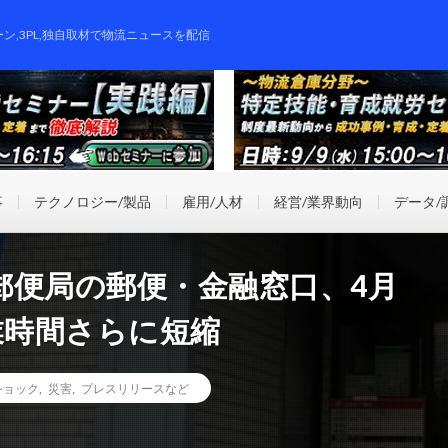
ーン,3PL,独自取材で物流ニュースを配信
事
テクノロジー/製品
雇用/人材
経営/業界動向
データ/
郵便局の郵便・金融窓口、4月
業時間さらに短縮
ショック
,
災害
,
プレスリリースなど