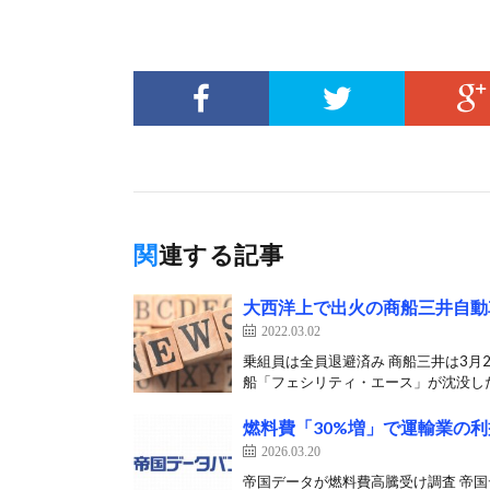
関連する記事
大西洋上で出火の商船三井自動
2022.03.02
乗組員は全員退避済み 商船三井は3月
船「フェシリティ・エース」が沈没した
燃料費「30%増」で運輸業の利
2026.03.20
帝国データが燃料費高騰受け調査 帝国