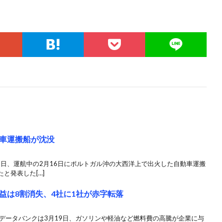
車運搬船が沈没
2日、運航中の2月16日にポルトガル沖の大西洋上で出火した自動車運搬
と発表した[…]
益は8割消失、4社に1社が赤字転落
データバンクは3月19日、ガソリンや軽油など燃料費の高騰が企業に与