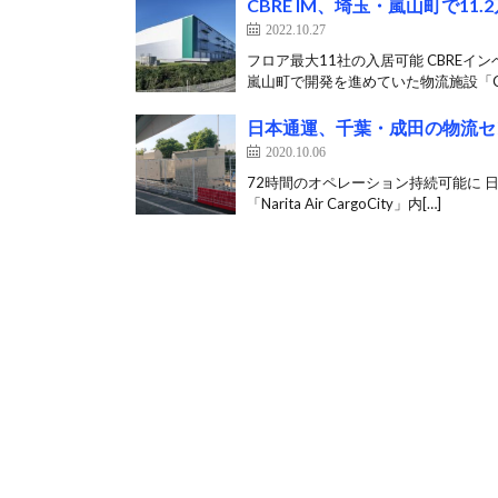
CBRE IM、埼玉・嵐山町で11
2022.10.27
フロア最大11社の入居可能 CBREイン
嵐⼭町で開発を進めていた物流施設「C[
日本通運、千葉・成田の物流セ
2020.10.06
72時間のオペレーション持続可能に 
「Narita Air CargoCity」内[…]