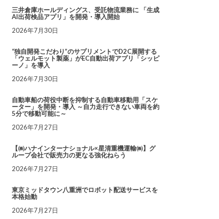
三井倉庫ホールディングス、受託物流業務に 「生成
AI出荷検品アプリ」を開発・導入開始
2026年7月30日
“独自開発こだわり”のサプリメントでD2C展開する
「ウェルモット製薬」がEC自動出荷アプリ「シッピ
ーノ」を導入
2026年7月30日
自動車船の荷役中断を抑制する自動車移動用「スケ
ーター」を開発・導入 ～自力走行できない車両を約
5分で移動可能に～
2026年7月27日
【㈱ハナインターナショナル×星清重機運輸㈱】グ
ループ会社で販売力の更なる強化ねらう
2026年7月27日
東京ミッドタウン八重洲でロボット配送サービスを
本格始動
2026年7月27日