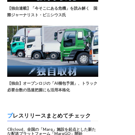
【独自連載】「今そこにある危機」を読み解く 国
際ジャーナリスト・ビニシウス氏
【独自】オープンロジの「AI梱包予測」、トラック
必要台数の迅速把握にも活用本格化
プレスリリースまとめてチェック
CBcloud、全国の「Marq」施設を起点とした新た
な配送プラットフォーム「MarqGO」開始