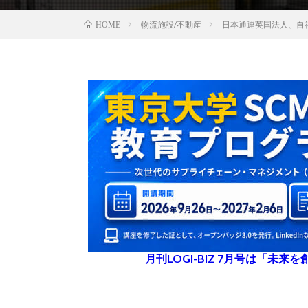
物流施設/不動産
日本通運英国法人、自
HOME
月刊LOGI-BIZ 7月号は「未