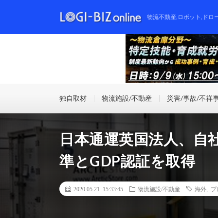
物流不動産,ロボット,ドロ
独自取材
物流施設/不動産
災害/事故/不祥
日本通運英国法人、自
準とGDP認証を取得
2020.05.21 15:33:45
物流施設/不動産
海外
,
プ