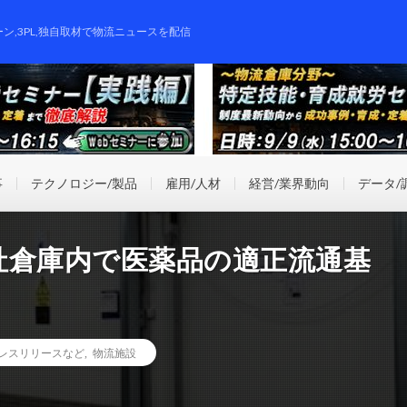
ーン,3PL,独自取材で物流ニュースを配信
事
テクノロジー/製品
雇用/人材
経営/業界動向
データ/
社倉庫内で医薬品の適正流通基
レスリリースなど
,
物流施設