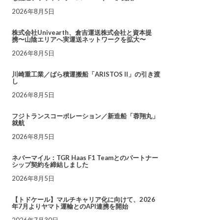
2026年8月5日
株式会社Univearth、倉吉運送株式会社と資本提
携〜山陰エリアへ実運送ネットワークを拡大〜
2026年8月5日
川崎重工業／ばら積運搬船「ARISTOS II」の引き渡
し
2026年8月5日
フジトランスコーポレーション／新造船「蓉翔丸」
就航
2026年8月5日
ネバーマイル：TGR Haas F1 Teamとのパートナー
シップ契約を締結しました
2026年8月5日
【トドケール】マルチキャリア化に向けて、2026
年7月よりヤマト運輸とのAPI連携を開始
2026年7月30日