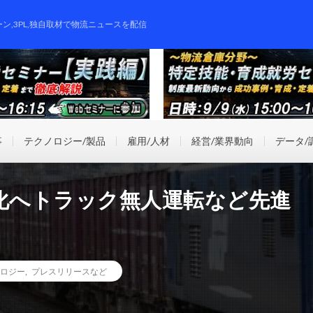
ーン,3PL,独自取材で物流ニュースを配信
事
テクノロジー/製品
雇用/人材
経営/業界動向
データ/
力化へトラック無人運転など先進
ロジー
,
プレスリリースなど