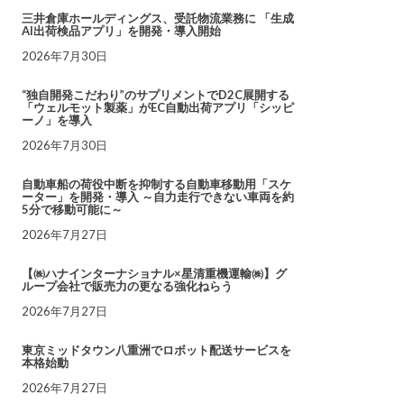
三井倉庫ホールディングス、受託物流業務に 「生成
AI出荷検品アプリ」を開発・導入開始
2026年7月30日
“独自開発こだわり”のサプリメントでD2C展開する
「ウェルモット製薬」がEC自動出荷アプリ「シッピ
ーノ」を導入
2026年7月30日
自動車船の荷役中断を抑制する自動車移動用「スケ
ーター」を開発・導入 ～自力走行できない車両を約
5分で移動可能に～
2026年7月27日
【㈱ハナインターナショナル×星清重機運輸㈱】グ
ループ会社で販売力の更なる強化ねらう
2026年7月27日
東京ミッドタウン八重洲でロボット配送サービスを
本格始動
2026年7月27日