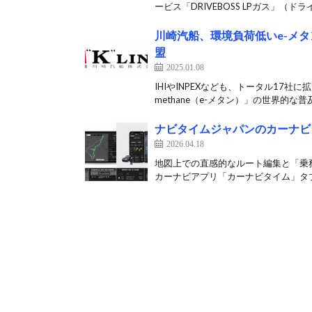
ービス「DRIVEBOSS LPガス」（ドライ
川崎汽船、環境負荷低いe-メタンの
盟
2025.01.08
IHIやINPEXなども、トータル17社
methane（e-メタン）」の世界的な普及
ナビタイムジャパンのカーナビ
2026.04.18
地図上での直感的なルート編集と「乗務
カーナビアプリ「カーナビタイム」タブ