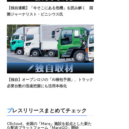
【独自連載】「今そこにある危機」を読み解く 国
際ジャーナリスト・ビニシウス氏
【独自】オープンロジの「AI梱包予測」、トラック
必要台数の迅速把握にも活用本格化
プレスリリースまとめてチェック
CBcloud、全国の「Marq」施設を起点とした新た
な配送プラットフォーム「MarqGO」開始