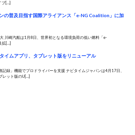
ブ[…]
普及目指す国際アライアンス「e-NG Coalition」に加
に拡大 川崎汽船は1月8日、世界初となる環境負荷の低い燃料「e-
拡[…]
タイムアプリ、タブレット版をリニューアル
記録」機能でプロドライバーを支援 ナビタイムジャパンは4月17日、
レット版のU[…]