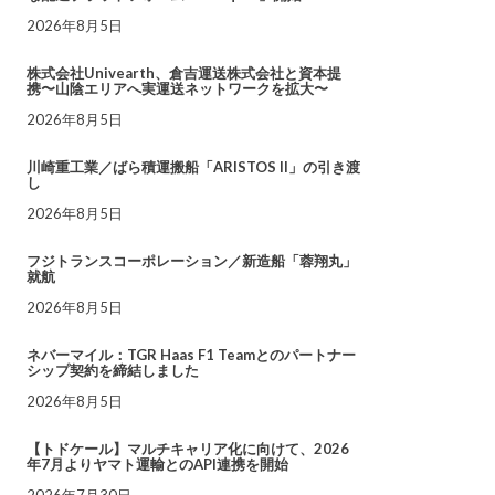
2026年8月5日
株式会社Univearth、倉吉運送株式会社と資本提
携〜山陰エリアへ実運送ネットワークを拡大〜
2026年8月5日
川崎重工業／ばら積運搬船「ARISTOS II」の引き渡
し
2026年8月5日
フジトランスコーポレーション／新造船「蓉翔丸」
就航
2026年8月5日
ネバーマイル：TGR Haas F1 Teamとのパートナー
シップ契約を締結しました
2026年8月5日
【トドケール】マルチキャリア化に向けて、2026
年7月よりヤマト運輸とのAPI連携を開始
2026年7月30日