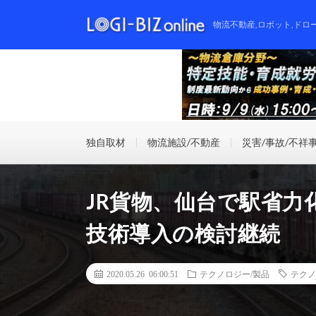
物流不動産,ロボット,ドロ
独自取材
物流施設/不動産
災害/事故/不祥
JR貨物、仙台で駅省
技術導入の検討継続
2020.05.26 06:00:51
テクノロジー/製品
テクノ