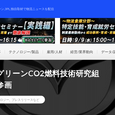
ーン,3PL,独自取材で物流ニュースを配信
事
テクノロジー/製品
雇用/人材
経営/業界動向
データ/
グリーンCO2燃料技術研究組
参画
ロジー
,
プレスリリースなど