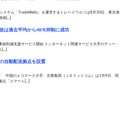
ステム「TradeWaltz」を運営するトレードワルツは8月30日、東京海
保[…]
故は過去平均から48％抑制に成功
交通事故削減支援サービス開始 インターネット関連サービス大手のディー・
[…]
の自動配送拠点を設置
け 中国のｅコマース大手、京東集団（ＪＤドットコム）は1月9日、同
点「スマート[…]