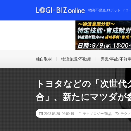
物流不動産,ロボット,ドロ
独自取材
物流施設/不動産
災害/事故/不祥
トヨタなどの「次世代
合」、新たにマツダが
2023.03.30 06:00:19
テクノロジー/製品
テクノ