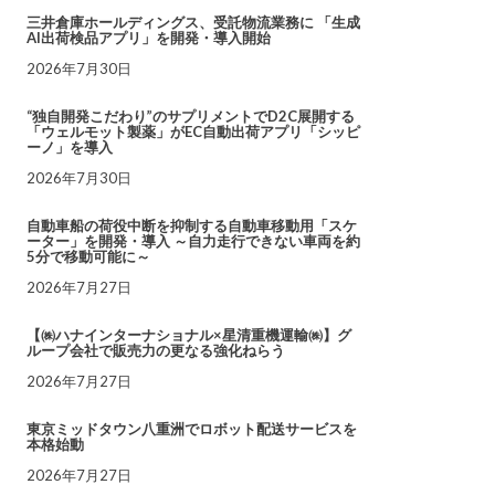
三井倉庫ホールディングス、受託物流業務に 「生成
AI出荷検品アプリ」を開発・導入開始
2026年7月30日
“独自開発こだわり”のサプリメントでD2C展開する
「ウェルモット製薬」がEC自動出荷アプリ「シッピ
ーノ」を導入
2026年7月30日
自動車船の荷役中断を抑制する自動車移動用「スケ
ーター」を開発・導入 ～自力走行できない車両を約
5分で移動可能に～
2026年7月27日
【㈱ハナインターナショナル×星清重機運輸㈱】グ
ループ会社で販売力の更なる強化ねらう
2026年7月27日
東京ミッドタウン八重洲でロボット配送サービスを
本格始動
2026年7月27日