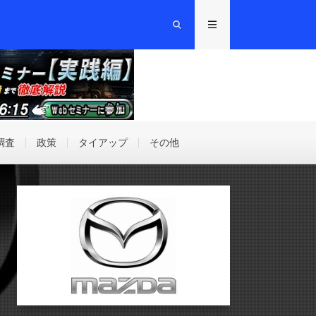
調査
政策
タイアップ
その他