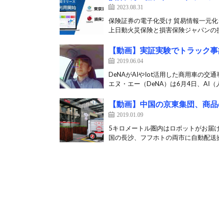
2023.08.31
保険証券の電子化受け 貿易情報一元化シ
上日動火災保険と損害保険ジャパンの損
【動画】実証実験でトラック事
2019.06.04
DeNAがAIやIot活用した商用車の
エヌ・エー（DeNA）は6月4日、AI（人
【動画】中国の京東集団、商品
2019.01.09
5キロメートル圏内はロボットがお届
国の長沙、フフホトの両市に自動配送拠