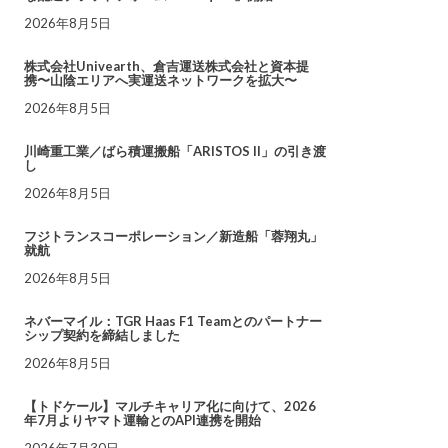
2026年8月5日
株式会社Univearth、倉吉運送株式会社と資本提
携〜山陰エリアへ実運送ネットワークを拡大〜
2026年8月5日
川崎重工業／ばら積運搬船「ARISTOS II」の引き渡
し
2026年8月5日
フジトランスコーポレーション／新造船「蓉翔丸」
就航
2026年8月5日
ネバーマイル：TGR Haas F1 Teamとのパートナー
シップ契約を締結しました
2026年8月5日
【トドケール】マルチキャリア化に向けて、2026
年7月よりヤマト運輸とのAPI連携を開始
2026年7月30日