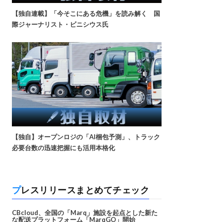
【独自連載】「今そこにある危機」を読み解く 国
際ジャーナリスト・ビニシウス氏
【独自】オープンロジの「AI梱包予測」、トラック
必要台数の迅速把握にも活用本格化
プレスリリースまとめてチェック
CBcloud、全国の「Marq」施設を起点とした新た
な配送プラットフォーム「MarqGO」開始