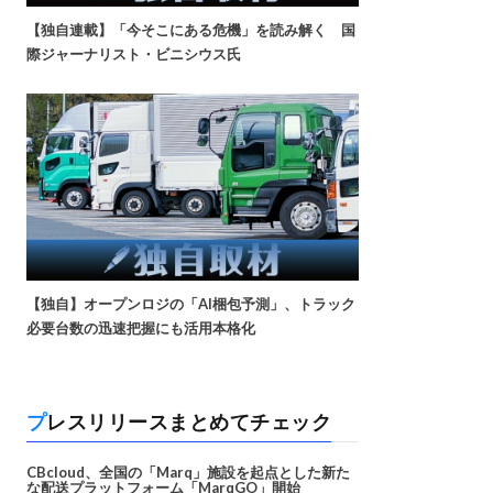
【独自連載】「今そこにある危機」を読み解く 国
際ジャーナリスト・ビニシウス氏
【独自】オープンロジの「AI梱包予測」、トラック
必要台数の迅速把握にも活用本格化
プレスリリースまとめてチェック
CBcloud、全国の「Marq」施設を起点とした新た
な配送プラットフォーム「MarqGO」開始