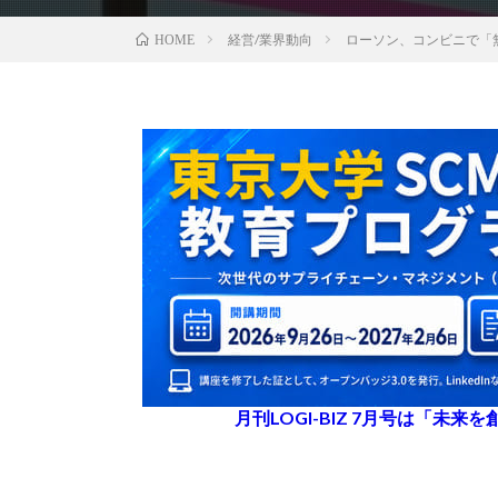
経営/業界動向
ローソン、コンビニで「
HOME
月刊LOGI-BIZ 7月号は「未