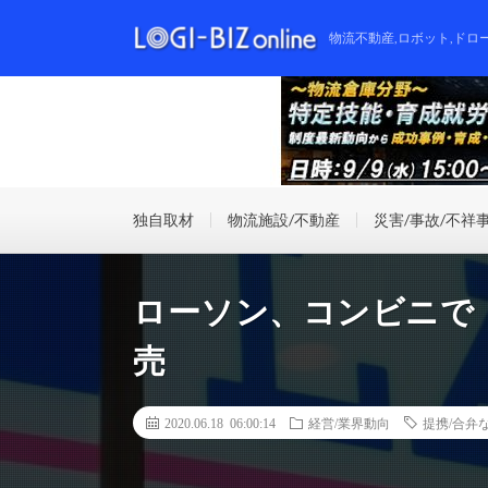
物流不動産,ロボット,ドロ
独自取材
物流施設/不動産
災害/事故/不祥
ローソン、コンビニで「
売
2020.06.18 06:00:14
経営/業界動向
提携/合弁