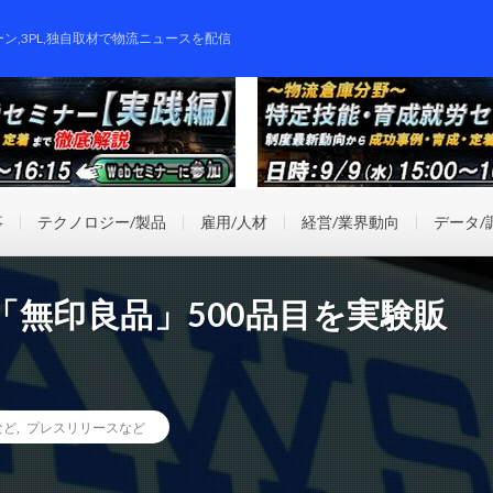
ーン,3PL,独自取材で物流ニュースを配信
事
テクノロジー/製品
雇用/人材
経営/業界動向
データ/
無印良品」500品目を実験販
など
,
プレスリリースなど