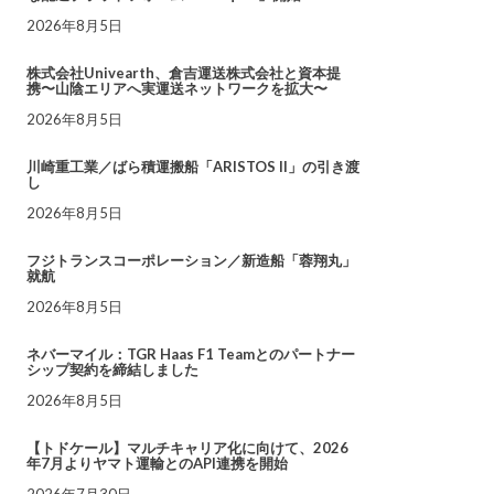
2026年8月5日
株式会社Univearth、倉吉運送株式会社と資本提
携〜山陰エリアへ実運送ネットワークを拡大〜
2026年8月5日
川崎重工業／ばら積運搬船「ARISTOS II」の引き渡
し
2026年8月5日
フジトランスコーポレーション／新造船「蓉翔丸」
就航
2026年8月5日
ネバーマイル：TGR Haas F1 Teamとのパートナー
シップ契約を締結しました
2026年8月5日
【トドケール】マルチキャリア化に向けて、2026
年7月よりヤマト運輸とのAPI連携を開始
2026年7月30日