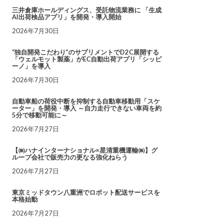
三井倉庫ホールディングス、受託物流業務に 「生成
AI出荷検品アプリ」を開発・導入開始
2026年7月30日
“独自開発こだわり”のサプリメントでD2C展開する
「ウェルモット製薬」がEC自動出荷アプリ「シッピ
ーノ」を導入
2026年7月30日
自動車船の荷役中断を抑制する自動車移動用「スケ
ーター」を開発・導入 ～自力走行できない車両を約
5分で移動可能に～
2026年7月27日
【㈱ハナインターナショナル×星清重機運輸㈱】グ
ループ会社で販売力の更なる強化ねらう
2026年7月27日
東京ミッドタウン八重洲でロボット配送サービスを
本格始動
2026年7月27日