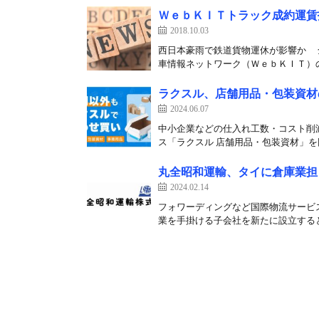
ＷｅｂＫＩＴトラック成約運賃
2018.10.03
西日本豪雨で鉄道貨物運休が影響か 
車情報ネットワーク（ＷｅｂＫＩＴ）の
ラクスル、店舗用品・包装資材
2024.06.07
中小企業などの仕入れ工数・コスト削
ス「ラクスル 店舗用品・包装資材」を同
丸全昭和運輸、タイに倉庫業担
2024.02.14
フォワーディングなど国際物流サービス
業を手掛ける子会社を新たに設立すると