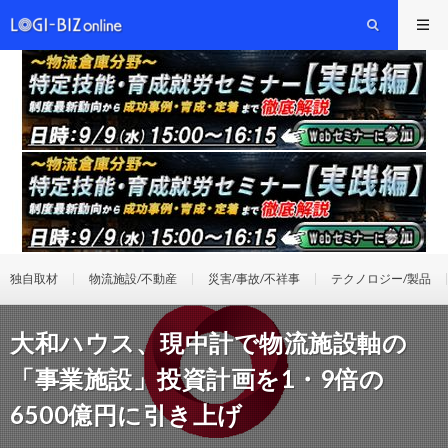
独自取材
物流施設/不動産
災害/事故/不祥事
テクノロジー/製品
大和ハウス、現中計で物流施設軸の
「事業施設」投資計画を1・9倍の
6500億円に引き上げ