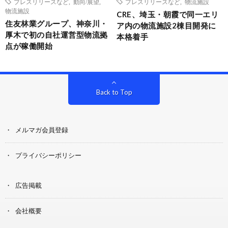
プレスリリースなど
,
動向/展望
,
プレスリリースなど
,
物流施設
物流施設
CRE、埼玉・朝霞で同一エリ
住友林業グループ、神奈川・
ア内の物流施設2棟目開発に
厚木で初の自社運営型物流拠
本格着手
点が稼働開始
Back to Top
メルマガ会員登録
プライバシーポリシー
広告掲載
会社概要