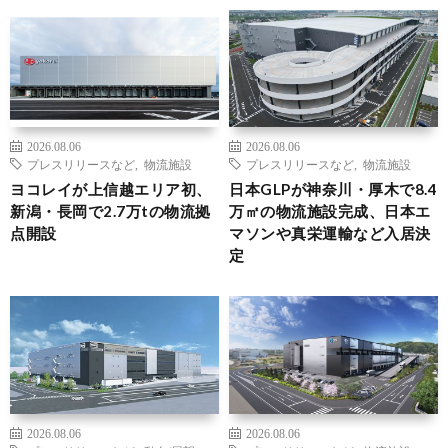
2026.08.06
2026.08.06
プレスリリースなど
,
物流施設
プレスリリースなど
,
物流施設
ヨコレイが上信越エリア初、
日本GLPが神奈川・厚木で8.4
新潟・長岡で2.7万tの物流拠
万㎡の物流施設完成、日本エ
点開設
マソンや真栄運輸など入居決
定
2026.08.06
2026.08.06