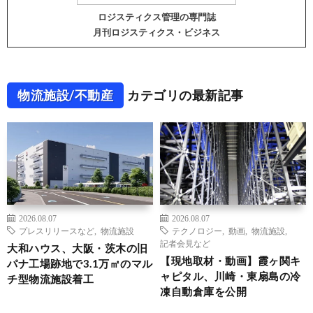
ロジスティクス管理の専門誌
月刊ロジスティクス・ビジネス
物流施設/不動産
カテゴリの最新記事
2026.08.07
2026.08.07
プレスリリースなど
,
物流施設
テクノロジー
,
動画
,
物流施設
,
記者会見など
大和ハウス、大阪・茨木の旧
【現地取材・動画】霞ヶ関キ
パナ工場跡地で3.1万㎡のマル
ャピタル、川崎・東扇島の冷
チ型物流施設着工
凍自動倉庫を公開