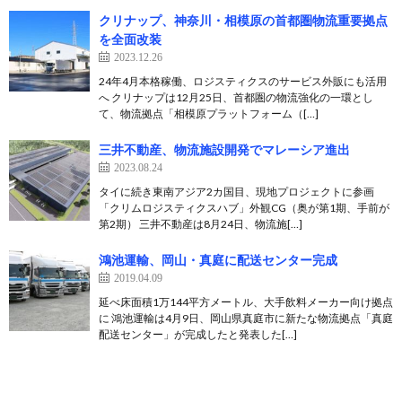
クリナップ、神奈川・相模原の首都圏物流重要拠点
を全面改装
2023.12.26
24年4月本格稼働、ロジスティクスのサービス外販にも活用
へ クリナップは12月25日、首都圏の物流強化の一環とし
て、物流拠点「相模原プラットフォーム（[…]
三井不動産、物流施設開発でマレーシア進出
2023.08.24
タイに続き東南アジア2カ国目、現地プロジェクトに参画
「クリムロジスティクスハブ」外観CG（奥が第1期、手前が
第2期） 三井不動産は8月24日、物流施[…]
鴻池運輸、岡山・真庭に配送センター完成
2019.04.09
延べ床面積1万144平方メートル、大手飲料メーカー向け拠点
に 鴻池運輸は4月9日、岡山県真庭市に新たな物流拠点「真庭
配送センター」が完成したと発表した[…]