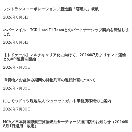
フジトランスコーポレーション／新造船「蓉翔丸」就航
2026年8月5日
ネバーマイル：TGR Haas F1 Teamとのパートナーシップ契約を締結しま
した
2026年8月5日
【トドケール】マルチキャリア化に向けて、2026年7月よりヤマト運輸
とのAPI連携を開始
2026年7月30日
JR貨物／お盆休み期間の貨物列車の運転計画について
2026年7月30日
にしてつドイツ現地法人 シュツットガルト事務所移転のご案内
2026年7月30日
NCA／日本発国際航空貨物燃油サーチャージ適用額のお知らせ（2026年
8月1日適用 改定）