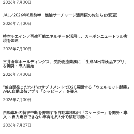
2026年7月30日
JAL／2026年8月前半 燃油サーチャージ適用額のお知らせ(変更)
2026年7月30日
椿本チエイン／再生可能エネルギーを活用し、カーボンニュートラル実
現を加速
2026年7月30日
三井倉庫ホールディングス、受託物流業務に 「生成AI出荷検品アプリ」
を開発・導入開始
2026年7月30日
“独自開発こだわり”のサプリメントでD2C展開する「ウェルモット製薬」
がEC自動出荷アプリ「シッピーノ」を導入
2026年7月30日
自動車船の荷役中断を抑制する自動車移動用「スケーター」を開発・導
入 ～自力走行できない車両を約5分で移動可能に～
2026年7月27日