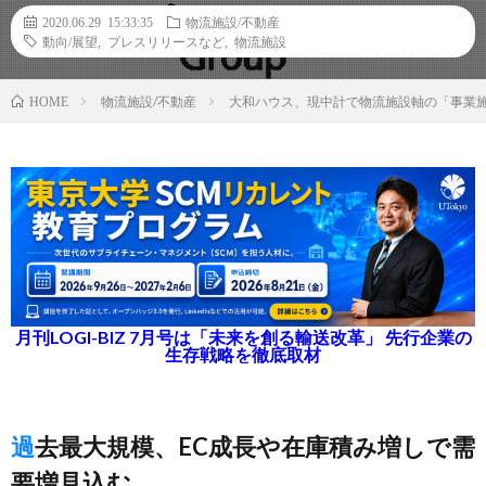
2020.06.29 15:33:35
物流施設/不動産
動向/展望
,
プレスリリースなど
,
物流施設
物流施設/不動産
大和ハウス、現中計で物流施設軸の「事業施
HOME
月刊LOGI-BIZ 7月号は「未来を創る輸送改革」 先行企業の
生存戦略を徹底取材
過去最大規模、EC成長や在庫積み増しで需
要増見込む