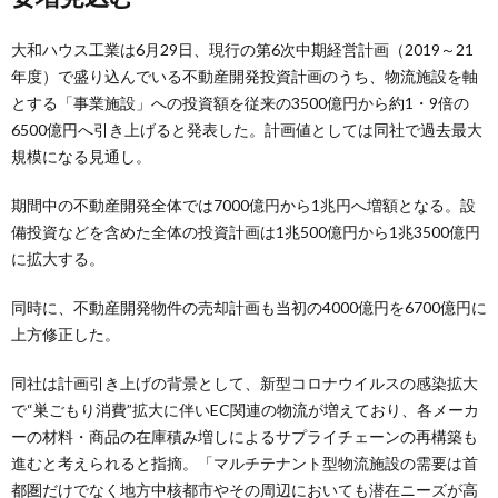
大和ハウス工業は6月29日、現行の第6次中期経営計画（2019～21
年度）で盛り込んでいる不動産開発投資計画のうち、物流施設を軸
とする「事業施設」への投資額を従来の3500億円から約1・9倍の
6500億円へ引き上げると発表した。計画値としては同社で過去最大
規模になる見通し。
期間中の不動産開発全体では7000億円から1兆円へ増額となる。設
備投資などを含めた全体の投資計画は1兆500億円から1兆3500億円
に拡大する。
同時に、不動産開発物件の売却計画も当初の4000億円を6700億円に
上方修正した。
同社は計画引き上げの背景として、新型コロナウイルスの感染拡大
で“巣ごもり消費”拡大に伴いEC関連の物流が増えており、各メーカ
ーの材料・商品の在庫積み増しによるサプライチェーンの再構築も
進むと考えられると指摘。「マルチテナント型物流施設の需要は首
都圏だけでなく地方中核都市やその周辺においても潜在ニーズが高