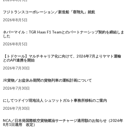
フジトランスコーポレーション／新造船「蓉翔丸」就航
2026年8月5日
ネバーマイル：TGR Haas F1 Teamとのパートナーシップ契約を締結しま
した
2026年8月5日
【トドケール】マルチキャリア化に向けて、2026年7月よりヤマト運輸
とのAPI連携を開始
2026年7月30日
JR貨物／お盆休み期間の貨物列車の運転計画について
2026年7月30日
にしてつドイツ現地法人 シュツットガルト事務所移転のご案内
2026年7月30日
NCA／日本発国際航空貨物燃油サーチャージ適用額のお知らせ（2026年
8月1日適用 改定）