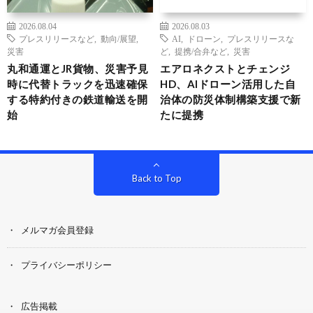
2026.08.04
2026.08.03
プレスリリースなど
,
動向/展望
,
AI
,
ドローン
,
プレスリリースな
災害
ど
,
提携/合弁など
,
災害
丸和通運とJR貨物、災害予見
エアロネクストとチェンジ
時に代替トラックを迅速確保
HD、AIドローン活用した自
する特約付きの鉄道輸送を開
治体の防災体制構築支援で新
始
たに提携
Back to Top
メルマガ会員登録
プライバシーポリシー
広告掲載