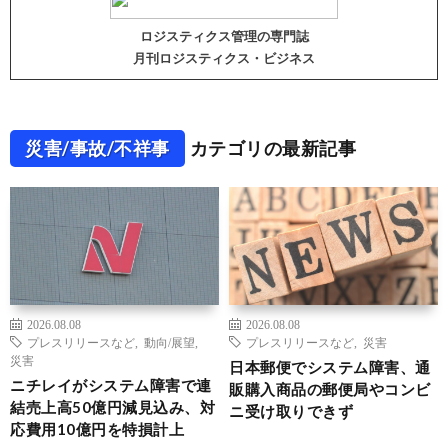
ロジスティクス管理の専門誌
月刊ロジスティクス・ビジネス
災害/事故/不祥事
カテゴリの最新記事
2026.08.08
2026.08.08
プレスリリースなど
,
動向/展望
,
プレスリリースなど
,
災害
災害
日本郵便でシステム障害、通
ニチレイがシステム障害で連
販購入商品の郵便局やコンビ
結売上高50億円減見込み、対
ニ受け取りできず
応費用10億円を特損計上