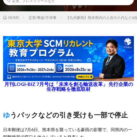
災害
,
プレスリリースなど
災害/事故/不祥事
【九州豪雨】熊本県内の人吉や八代など6
HOME
月刊LOGI-BIZ 7月号は「未来を創る輸送改革」 先行企業の
生存戦略を徹底取材
ゆうパックなどの引き受けも一部で停止
日本郵便は7月6日、熊本県を襲っている豪雨の影響で、同県内の一
部郵便局で窓口を休止していると発表した。