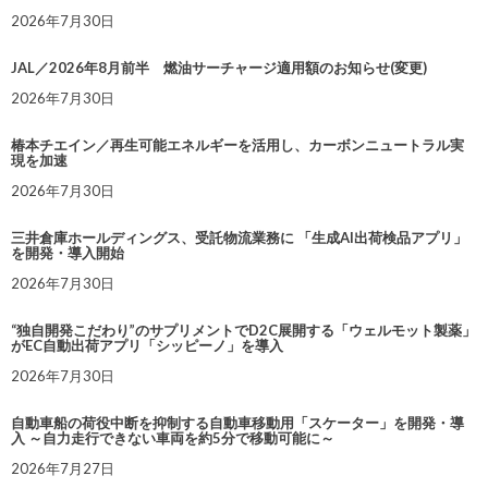
2026年7月30日
JAL／2026年8月前半 燃油サーチャージ適用額のお知らせ(変更)
2026年7月30日
椿本チエイン／再生可能エネルギーを活用し、カーボンニュートラル実
現を加速
2026年7月30日
三井倉庫ホールディングス、受託物流業務に 「生成AI出荷検品アプリ」
を開発・導入開始
2026年7月30日
“独自開発こだわり”のサプリメントでD2C展開する「ウェルモット製薬」
がEC自動出荷アプリ「シッピーノ」を導入
2026年7月30日
自動車船の荷役中断を抑制する自動車移動用「スケーター」を開発・導
入 ～自力走行できない車両を約5分で移動可能に～
2026年7月27日