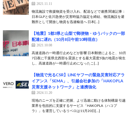
2021.11.11
物流施設で救援物資を受け入れ、配送などで連携 関連記事：
日本GLPと佐川急便が災害時協力協定を締結、物流施設を避
難所として開放し物資を迅速輸送へ 日本[…]
【地震】1都3県と山梨で郵便物・ゆうパックの一部
配達に遅れ（10月8日午前10時現在）
2021.10.08
高速道路の一時通行止めなどが影響 日本郵便によると、10月
7日夜に千葉県北西部を震源とする最大震度5強の地震が発生
し、高速道路が一時通行止めになったこ[…]
【物流で光るCSR】LINEヤフーの緊急災害対応アラ
イアンス「SEMA」、引越会社参加の「HAKOPLA
災害支援ネットワーク」と連携強化
2024.11.20
現地のニーズを正確に把握、より迅速に動ける体制構築 引越
業界を包括的に支援するサービス「HAKOPLA（ハコプ
ラ）」を運営しているリベロは11月20日[…]