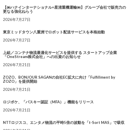
【㈱ハナインターナショナル×星清重機運輸㈱】グループ会社で販売力の
更なる強化ねらう
2026年7月27日
東京ミッドタウン八重洲でロボット配送サービスを本格始動
2026年7月27日
上組／コンテナ物流最適化サービスを提供する スタートアップ企業
「OneStream株式会社」への出資のお知らせ
2026年7月21日
ZOZO、BONJOUR SAGANの自社EC拡大に向け「Fulfillment by
ZOZO」を提供開始
2026年7月21日
ロジポケ、「パスキー認証（MFA）」機能をリリース
2026年7月21日
NTTロジスコ、エンタメ物流の平時5倍の波動を「t-Sort MAS」で吸収