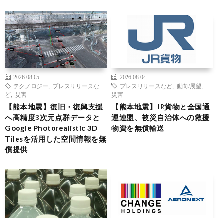
2026.08.05
2026.08.04
テクノロジー
,
プレスリリースな
プレスリリースなど
,
動向/展望
,
ど
,
災害
災害
【熊本地震】復旧・復興支援
【熊本地震】JR貨物と全国通
へ高精度3次元点群データと
運連盟、被災自治体への救援
Google Photorealistic 3D
物資を無償輸送
Tilesを活用した空間情報を無
償提供