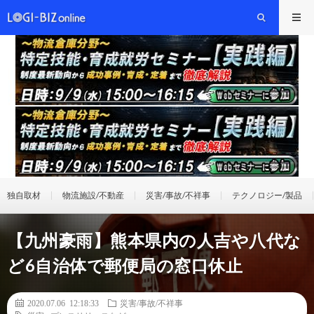
独自取材
物流施設/不動産
災害/事故/不祥事
テクノロジー/製品
【九州豪雨】熊本県内の人吉や八代な
ど6自治体で郵便局の窓口休止
2020.07.06 12:18:33
災害/事故/不祥事