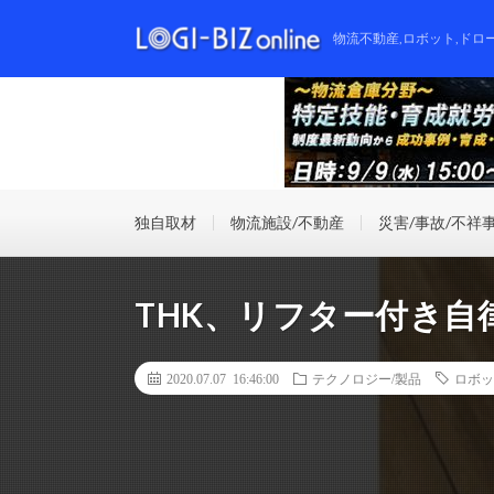
物流不動産,ロボット,ドロ
独自取材
物流施設/不動産
災害/事故/不祥
THK、リフター付き自
2020.07.07 16:46:00
テクノロジー/製品
ロボッ