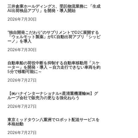
三井倉庫ホールディングス、受託物流業務に 「生成
AI出荷検品アプリ」を開発・導入開始
2026年7月30日
“独自開発こだわり”のサプリメントでD2C展開する
「ウェルモット製薬」がEC自動出荷アプリ「シッピ
ーノ」を導入
2026年7月30日
自動車船の荷役中断を抑制する自動車移動用「スケ
ーター」を開発・導入 ～自力走行できない車両を約
5分で移動可能に～
2026年7月27日
【㈱ハナインターナショナル×星清重機運輸㈱】グ
ループ会社で販売力の更なる強化ねらう
2026年7月27日
東京ミッドタウン八重洲でロボット配送サービスを
本格始動
2026年7月27日