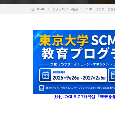
テクノロジー/製品
THK、リフター付
HOME
月刊LOGI-BIZ 7月号は「未