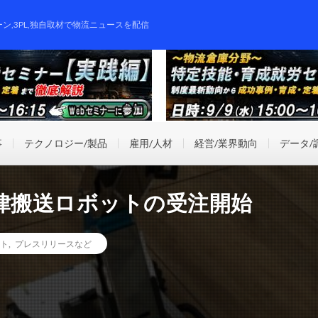
ーン,3PL,独自取材で物流ニュースを配信
事
テクノロジー/製品
雇用/人材
経営/業界動向
データ/
律搬送ロボットの受注開始
ト
,
プレスリリースなど