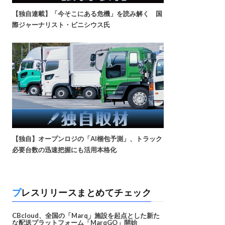
【独自連載】「今そこにある危機」を読み解く 国
際ジャーナリスト・ビニシウス氏
【独自】オープンロジの「AI梱包予測」、トラック
必要台数の迅速把握にも活用本格化
プレスリリースまとめてチェック
CBcloud、全国の「Marq」施設を起点とした新た
な配送プラットフォーム「MarqGO」開始