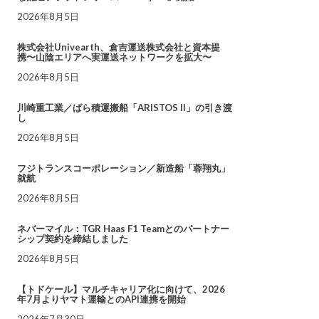
2026年8月5日
株式会社Univearth、倉吉運送株式会社と資本提
携〜山陰エリアへ実運送ネットワークを拡大〜
2026年8月5日
川崎重工業／ばら積運搬船「ARISTOS II」の引き渡
し
2026年8月5日
フジトランスコーポレーション／新造船「蓉翔丸」
就航
2026年8月5日
ネバーマイル：TGR Haas F1 Teamとのパートナー
シップ契約を締結しました
2026年8月5日
【トドケール】マルチキャリア化に向けて、2026
年7月よりヤマト運輸とのAPI連携を開始
2026年7月30日