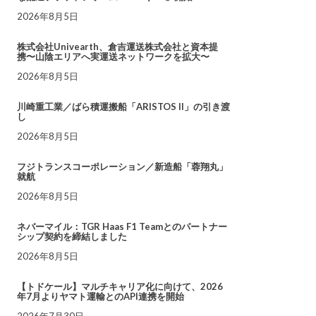
2026年8月5日
株式会社Univearth、倉吉運送株式会社と資本提
携〜山陰エリアへ実運送ネットワークを拡大〜
2026年8月5日
川崎重工業／ばら積運搬船「ARISTOS II」の引き渡
し
2026年8月5日
フジトランスコーポレーション／新造船「蓉翔丸」
就航
2026年8月5日
ネバーマイル：TGR Haas F1 Teamとのパートナー
シップ契約を締結しました
2026年8月5日
【トドケール】マルチキャリア化に向けて、2026
年7月よりヤマト運輸とのAPI連携を開始
2026年7月30日