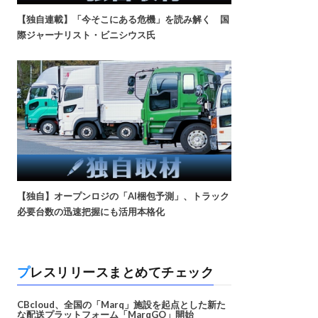
【独自連載】「今そこにある危機」を読み解く 国
際ジャーナリスト・ビニシウス氏
【独自】オープンロジの「AI梱包予測」、トラック
必要台数の迅速把握にも活用本格化
プレスリリースまとめてチェック
CBcloud、全国の「Marq」施設を起点とした新た
な配送プラットフォーム「MarqGO」開始