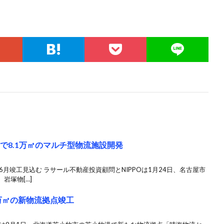
内で8.1万㎡のマルチ型物流施設開発
月竣工見込む ラサール不動産投資顧問とNIPPOは1月24日、名古屋市
岩塚物[…]
万㎡の新物流拠点竣工