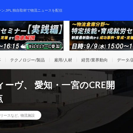
ーン,3PL,独自取材で物流ニュースを配信
事
テクノロジー/製品
雇用/人材
経営/業界動向
データ/
ーヴ、 愛知・一宮のCRE開
点
リースなど
,
物流施設