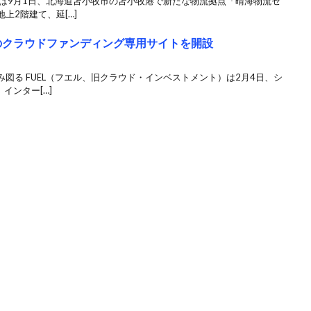
組は9月1日、北海道苫小牧市の苫小牧港で新たな物流拠点「晴海物流セ
上2階建て、延[…]
化のクラウドファンディング専用サイトを開設
図る FUEL（フエル、旧クラウド・インベストメント）は2月4日、シ
インター[…]