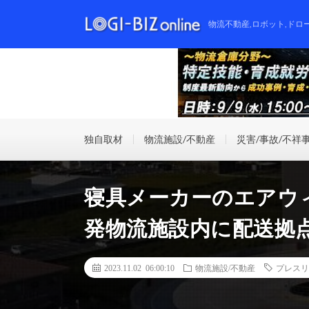
物流不動産,ロボット,ドロ
独自取材
物流施設/不動産
災害/事故/不祥
寝具メーカーのエアウィ
発物流施設内に配送拠
2023.11.02 06:00:10
物流施設/不動産
プレスリ