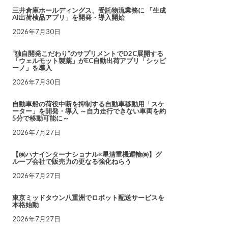
三井倉庫ホールディングス、受託物流業務に 「生成
AI出荷検品アプリ」を開発・導入開始
2026年7月30日
“独自開発こだわり”のサプリメントでD2C展開する
「ウェルモット製薬」がEC自動出荷アプリ「シッピ
ーノ」を導入
2026年7月30日
自動車船の荷役中断を抑制する自動車移動用「スケ
ーター」を開発・導入 ～自力走行できない車両を約
5分で移動可能に～
2026年7月27日
【㈱ハナインターナショナル×星清重機運輸㈱】グ
ループ会社で販売力の更なる強化ねらう
2026年7月27日
東京ミッドタウン八重洲でロボット配送サービスを
本格始動
2026年7月27日