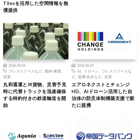
Tilesを活用した空間情報を無
償提供
2026.08.04
2026.08.03
プレスリリースなど
,
動向/展望
,
AI
,
ドローン
,
プレスリリースな
災害
ど
,
提携/合弁など
,
災害
丸和通運とJR貨物、災害予見
エアロネクストとチェンジ
時に代替トラックを迅速確保
HD、AIドローン活用した自
する特約付きの鉄道輸送を開
治体の防災体制構築支援で新
始
たに提携