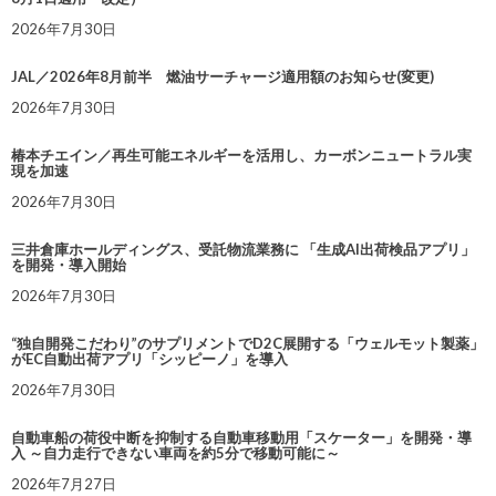
2026年7月30日
JAL／2026年8月前半 燃油サーチャージ適用額のお知らせ(変更)
2026年7月30日
椿本チエイン／再生可能エネルギーを活用し、カーボンニュートラル実
現を加速
2026年7月30日
三井倉庫ホールディングス、受託物流業務に 「生成AI出荷検品アプリ」
を開発・導入開始
2026年7月30日
“独自開発こだわり”のサプリメントでD2C展開する「ウェルモット製薬」
がEC自動出荷アプリ「シッピーノ」を導入
2026年7月30日
自動車船の荷役中断を抑制する自動車移動用「スケーター」を開発・導
入 ～自力走行できない車両を約5分で移動可能に～
2026年7月27日