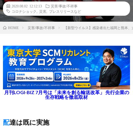
2020.08.02 12:12:13
災害/事故/不祥事
コロナショック
,
災害
,
プレスリリースなど
災害/事故/不祥事
【新型ウイルス】感染者出た福岡と熊本、
HOME
月刊LOGI-BIZ 7月号は「未来を創る輸送改革」 先行企業の
生存戦略を徹底取材
配達は既に実施