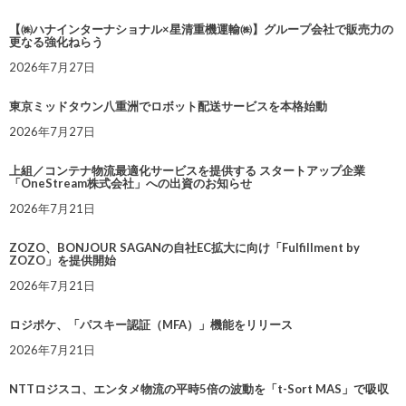
【㈱ハナインターナショナル×星清重機運輸㈱】グループ会社で販売力の
更なる強化ねらう
2026年7月27日
東京ミッドタウン八重洲でロボット配送サービスを本格始動
2026年7月27日
上組／コンテナ物流最適化サービスを提供する スタートアップ企業
「OneStream株式会社」への出資のお知らせ
2026年7月21日
ZOZO、BONJOUR SAGANの自社EC拡大に向け「Fulfillment by
ZOZO」を提供開始
2026年7月21日
ロジポケ、「パスキー認証（MFA）」機能をリリース
2026年7月21日
NTTロジスコ、エンタメ物流の平時5倍の波動を「t-Sort MAS」で吸収