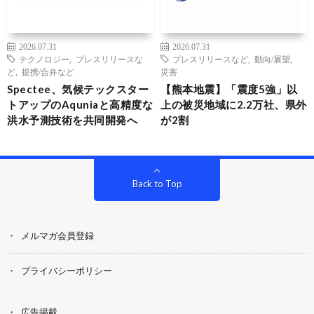
2026.07.31
2026.07.31
テクノロジー
,
プレスリリースな
プレスリリースなど
,
動向/展望
,
ど
,
提携/合弁など
災害
Spectee、気候テックスター
【熊本地震】「震度5強」以
トアップのAquniaと高精度な
上の被災地域に2.2万社、県外
洪水予測技術を共同開発へ
が2割
Back to Top
メルマガ会員登録
プライバシーポリシー
広告掲載