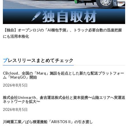
【独自】オープンロジの「AI梱包予測」、トラック必要台数の迅速把握
にも活用本格化
プレスリリースまとめてチェック
CBcloud、全国の「Marq」施設を起点とした新たな配送プラットフォー
ム「MarqGO」開始
2026年8月5日
株式会社Univearth、倉吉運送株式会社と資本提携〜山陰エリアへ実運送
ネットワークを拡大〜
2026年8月5日
川崎重工業／ばら積運搬船「ARISTOS II」の引き渡し