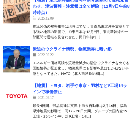
わせ、津波警報・注意報は全て解除（12月9日午前8
時時点）
2025.12.09
物流関係の被害報告は現時点でなし 青森県東北沖を震源とす
る強い地震の影響で、JR東日本は12月9日、東北新幹線の一
部区間で運転を見合わせた。同日午前8[…]
緊迫のウクライナ情勢、物流業界に暗い影
2022.02.22
エネルギー価格高騰や貿易量減少の懸念 ウクライナをめぐる
国際情勢が緊迫化し、物流業界にも影響を及ぼしかねない事
態となってきた。NATO（北大西洋条約機[…]
【地震】トヨタ、岩手や東京・羽村など9工場14ラ
インで稼働停止
2021.02.17
最長4日間、部品調達に支障 トヨタ自動車は2月16日、福島
県沖地震の影響で、同17～20日の間、グループの国内全15
工場・28ライン中、計9工場・14[…]