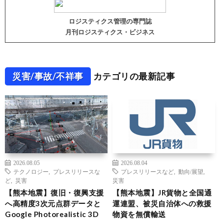
ロジスティクス管理の専門誌
月刊ロジスティクス・ビジネス
災害/事故/不祥事
カテゴリの最新記事
2026.08.05
2026.08.04
テクノロジー
,
プレスリリースな
プレスリリースなど
,
動向/展望
,
ど
,
災害
災害
【熊本地震】復旧・復興支援
【熊本地震】JR貨物と全国通
へ高精度3次元点群データと
運連盟、被災自治体への救援
Google Photorealistic 3D
物資を無償輸送