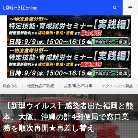
独自取材
物流施設/不動産
災害/事故/不祥事
テクノロジー/製品
【新型ウイルス】感染者出た福岡と熊
本、大阪、沖縄の計4郵便局で窓口業
務を順次再開★再差し替え