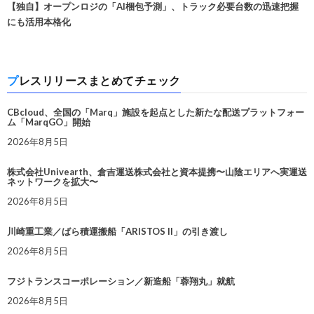
【独自】オープンロジの「AI梱包予測」、トラック必要台数の迅速把握
にも活用本格化
プレスリリースまとめてチェック
CBcloud、全国の「Marq」施設を起点とした新たな配送プラットフォー
ム「MarqGO」開始
2026年8月5日
株式会社Univearth、倉吉運送株式会社と資本提携〜山陰エリアへ実運送
ネットワークを拡大〜
2026年8月5日
川崎重工業／ばら積運搬船「ARISTOS II」の引き渡し
2026年8月5日
フジトランスコーポレーション／新造船「蓉翔丸」就航
2026年8月5日