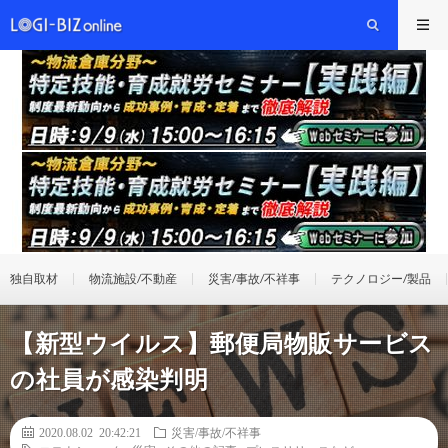
独自取材
物流施設/不動産
災害/事故/不祥事
テクノロジー/製品
【新型ウイルス】郵便局物販サービス
の社員が感染判明
2020.08.02 20:42:21
災害/事故/不祥事