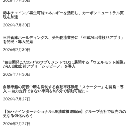
2026年7月30日
椿本チエイン／再生可能エネルギーを活用し、カーボンニュートラル実
現を加速
2026年7月30日
三井倉庫ホールディングス、受託物流業務に 「生成AI出荷検品アプリ」
を開発・導入開始
2026年7月30日
“独自開発こだわり”のサプリメントでD2C展開する「ウェルモット製薬」
がEC自動出荷アプリ「シッピーノ」を導入
2026年7月30日
自動車船の荷役中断を抑制する自動車移動用「スケーター」を開発・導
入 ～自力走行できない車両を約5分で移動可能に～
2026年7月27日
【㈱ハナインターナショナル×星清重機運輸㈱】グループ会社で販売力の
更なる強化ねらう
2026年7月27日