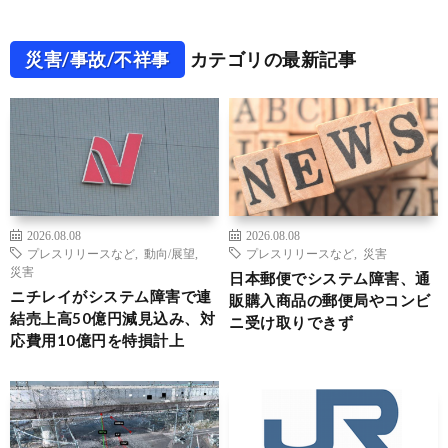
災害/事故/不祥事
カテゴリの最新記事
2026.08.08
2026.08.08
プレスリリースなど
,
動向/展望
,
プレスリリースなど
,
災害
災害
日本郵便でシステム障害、通
ニチレイがシステム障害で連
販購入商品の郵便局やコンビ
結売上高50億円減見込み、対
ニ受け取りできず
応費用10億円を特損計上