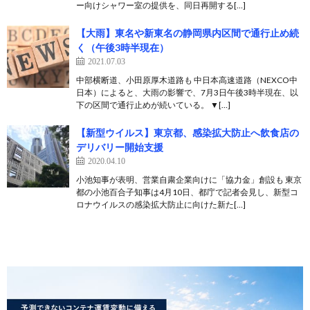
ー向けシャワー室の提供を、同日再開する[…]
【大雨】東名や新東名の静岡県内区間で通行止め続
く（午後3時半現在）
2021.07.03
中部横断道、小田原厚木道路も 中日本高速道路（NEXCO中
日本）によると、大雨の影響で、7月3日午後3時半現在、以
下の区間で通行止めが続いている。 ▼[…]
【新型ウイルス】東京都、感染拡大防止へ飲食店の
デリバリー開始支援
2020.04.10
小池知事が表明、営業自粛企業向けに「協力金」創設も 東京
都の小池百合子知事は4月10日、都庁で記者会見し、新型コ
ロナウイルスの感染拡大防止に向けた新た[…]