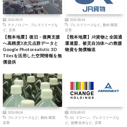
2026.08.05
2026.08.04
テクノロジー
,
プレスリリースな
プレスリリースなど
,
動向/展望
,
ど
,
災害
災害
【熊本地震】復旧・復興支援
【熊本地震】JR貨物と全国通
へ高精度3次元点群データと
運連盟、被災自治体への救援
Google Photorealistic 3D
物資を無償輸送
Tilesを活用した空間情報を無
償提供
2026.08.04
2026.08.03
プレスリリースなど
,
動向/展望
,
AI
,
ドローン
,
プレスリリースな
災害
ど
,
提携/合弁など
,
災害