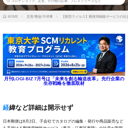
コロナショック
,
災害
,
その他の記事
,
プレスリリースなど
災害/事故/不祥事
【新型ウイルス】郵便局物販サービスの社
HOME
月刊LOGI-BIZ 7月号は「未来を創る輸送改革」 先行企業の
生存戦略を徹底取材
経緯など詳細は開示せず
日本郵便は8月2日、子会社でカタログの編集・発行や商品販売など
を手掛ける郵便局物販サービス（東京・江東区東陽）の社員が新型