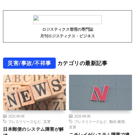
ロジスティクス管理の専門誌
月刊ロジスティクス・ビジネス
災害/事故/不祥事
カテゴリの最新記事
2026.08.08
2026.08.08
プレスリリースなど
,
災害
プレスリリースなど
,
動向/展望
,
災害
日本郵便のシステム障害が解
ニチレイがシステム障害で連