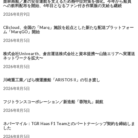
栗林商船／夏の安全運航を支えるため熱中症対策を強化。今年から船員
への飲料配布を開始、4年目となるファン付き作業服の支給も継続
2026年8月9日
CBcloud、全国の「Marq」施設を起点とした新たな配送プラットフォー
ム「MarqGO」開始
2026年8月5日
株式会社Univearth、倉吉運送株式会社と資本提携〜山陰エリアへ実運送
ネットワークを拡大〜
2026年8月5日
川崎重工業／ばら積運搬船「ARISTOS II」の引き渡し
2026年8月5日
フジトランスコーポレーション／新造船「蓉翔丸」就航
2026年8月5日
ネバーマイル：TGR Haas F1 Teamとのパートナーシップ契約を締結しま
した
2026年8月5日