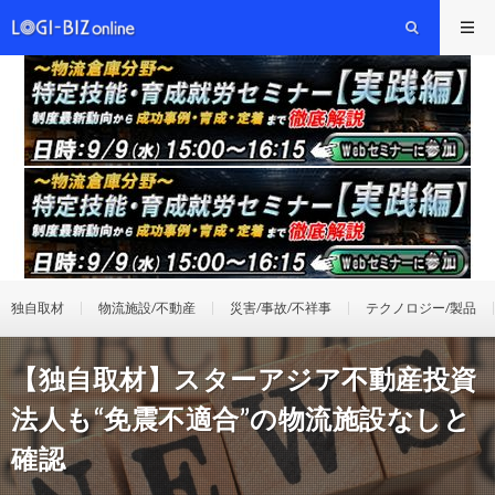
独自取材
物流施設/不動産
災害/事故/不祥事
テクノロジー/製品
【独自取材】スターアジア不動産投資
法人も“免震不適合”の物流施設なしと
確認