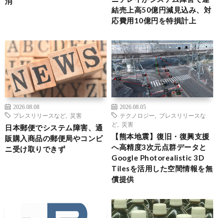
消
結売上高50億円減見込み、対
応費用10億円を特損計上
2026.08.08
2026.08.05
プレスリリースなど
,
災害
テクノロジー
,
プレスリリースな
ど
,
災害
日本郵便でシステム障害、通
【熊本地震】復旧・復興支援
販購入商品の郵便局やコンビ
へ高精度3次元点群データと
ニ受け取りできず
Google Photorealistic 3D
Tilesを活用した空間情報を無
償提供