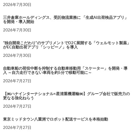
2026年7月30日
三井倉庫ホールディングス、受託物流業務に 「生成AI出荷検品アプリ」
を開発・導入開始
2026年7月30日
“独自開発こだわり”のサプリメントでD2C展開する「ウェルモット製薬」
がEC自動出荷アプリ「シッピーノ」を導入
2026年7月30日
自動車船の荷役中断を抑制する自動車移動用「スケーター」を開発・導
入 ～自力走行できない車両を約5分で移動可能に～
2026年7月27日
【㈱ハナインターナショナル×星清重機運輸㈱】グループ会社で販売力の
更なる強化ねらう
2026年7月27日
東京ミッドタウン八重洲でロボット配送サービスを本格始動
2026年7月27日