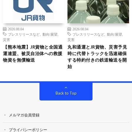
2026.08.04
2026.08.04
プレスリリースなど
,
動向/展望
,
プレスリリースなど
,
動向/展望
,
災害
災害
【熊本地震】JR貨物と全国通
丸和通運とJR貨物、災害予見
運連盟、被災自治体への救援
時に代替トラックを迅速確保
物資を無償輸送
する特約付きの鉄道輸送を開
始
Back to Top
メルマガ会員登録
プライバシーポリシー