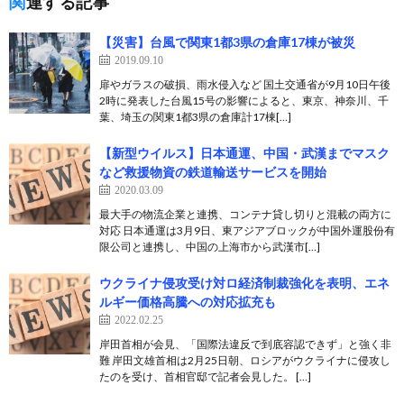
関連する記事
【災害】台風で関東1都3県の倉庫17棟が被災
2019.09.10
扉やガラスの破損、雨水侵入など 国土交通省が9月10日午後
2時に発表した台風15号の影響によると、東京、神奈川、千
葉、埼玉の関東1都3県の倉庫計17棟[…]
【新型ウイルス】日本通運、中国・武漢までマスク
など救援物資の鉄道輸送サービスを開始
2020.03.09
最大手の物流企業と連携、コンテナ貸し切りと混載の両方に
対応 日本通運は3月9日、東アジアブロックが中国外運股份有
限公司と連携し、中国の上海市から武漢市[…]
ウクライナ侵攻受け対ロ経済制裁強化を表明、エネ
ルギー価格高騰への対応拡充も
2022.02.25
岸田首相が会見、「国際法違反で到底容認できず」と強く非
難 岸田文雄首相は2月25日朝、ロシアがウクライナに侵攻し
たのを受け、首相官邸で記者会見した。 […]