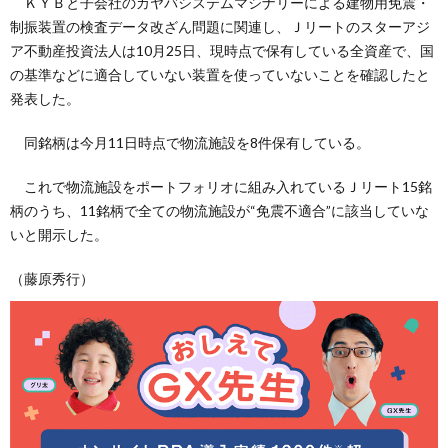
ＫＹＢと子会社のカヤバシステムマシナリーによる建物用免震・
制振装置の検査データ改ざん問題に関連し、Ｊリートのスターアジ
ア不動産投資法人は10月25日、現時点で保有している全資産で、国
の基準などに適合していない装置を使っていないことを確認したと
発表した。
同銘柄は今月11日時点で物流施設を8件保有している。
これで物流施設をポートフォリオに組み入れているＪリート15銘
柄のうち、11銘柄で全ての物流施設が“免震不適合”に該当していな
いと開示した。
（藤原秀行）