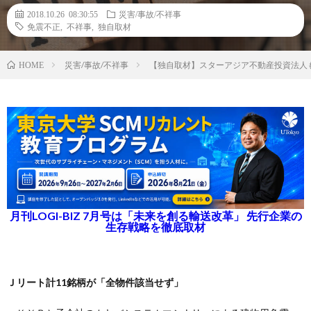
2018.10.26 08:30:55
災害/事故/不祥事
免震不正
,
不祥事
,
独自取材
災害/事故/不祥事
【独自取材】スターアジア不動産投資法人も
HOME
月刊LOGI-BIZ 7月号は「未来を創る輸送改革」 先行企業の
生存戦略を徹底取材
Ｊリート計11銘柄が「全物件該当せず」