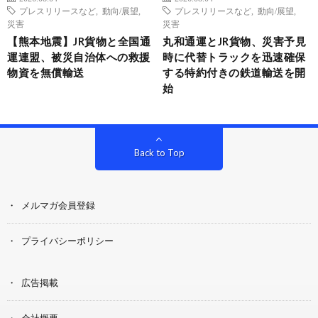
プレスリリースなど
,
動向/展望
,
プレスリリースなど
,
動向/展望
,
災害
災害
【熊本地震】JR貨物と全国通
丸和通運とJR貨物、災害予見
運連盟、被災自治体への救援
時に代替トラックを迅速確保
物資を無償輸送
する特約付きの鉄道輸送を開
始
Back to Top
メルマガ会員登録
プライバシーポリシー
広告掲載
会社概要