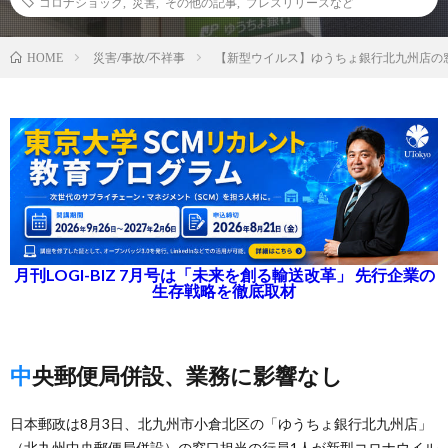
コロナショック
,
災害
,
その他の記事
,
プレスリリースなど
災害/事故/不祥事
【新型ウイルス】ゆうちょ銀行北九州店の
HOME
月刊LOGI-BIZ 7月号は「未来を創る輸送改革」 先行企業の
生存戦略を徹底取材
中央郵便局併設、業務に影響なし
日本郵政は8月3日、北九州市小倉北区の「ゆうちょ銀行北九州店」
（北九州中央郵便局併設）の窓口担当の行員1人が新型コロナウイル