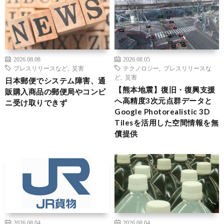
2026.08.08
2026.08.05
プレスリリースなど
,
災害
テクノロジー
,
プレスリリースな
ど
,
災害
日本郵便でシステム障害、通
【熊本地震】復旧・復興支援
販購入商品の郵便局やコンビ
へ高精度3次元点群データと
ニ受け取りできず
Google Photorealistic 3D
Tilesを活用した空間情報を無
償提供
2026.08.04
2026.08.04