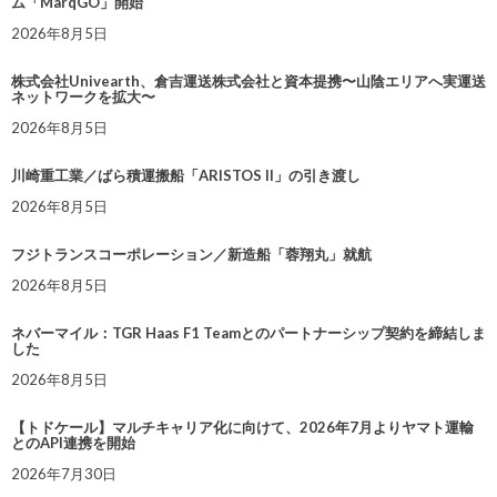
ム「MarqGO」開始
2026年8月5日
株式会社Univearth、倉吉運送株式会社と資本提携〜山陰エリアへ実運送
ネットワークを拡大〜
2026年8月5日
川崎重工業／ばら積運搬船「ARISTOS II」の引き渡し
2026年8月5日
フジトランスコーポレーション／新造船「蓉翔丸」就航
2026年8月5日
ネバーマイル：TGR Haas F1 Teamとのパートナーシップ契約を締結しま
した
2026年8月5日
【トドケール】マルチキャリア化に向けて、2026年7月よりヤマト運輸
とのAPI連携を開始
2026年7月30日