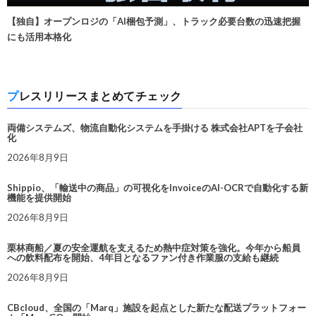
【独自】オープンロジの「AI梱包予測」、トラック必要台数の迅速把握
にも活用本格化
プレスリリースまとめてチェック
両備システムズ、物流自動化システムを手掛ける 株式会社APTを子会社
化
2026年8月9日
Shippio、「輸送中の商品」の可視化をInvoiceのAI-OCRで自動化する新
機能を提供開始
2026年8月9日
栗林商船／夏の安全運航を支えるため熱中症対策を強化。今年から船員
への飲料配布を開始、4年目となるファン付き作業服の支給も継続
2026年8月9日
CBcloud、全国の「Marq」施設を起点とした新たな配送プラットフォー