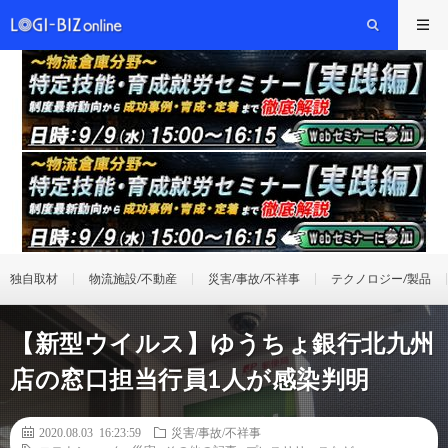
独自取材
物流施設/不動産
災害/事故/不祥事
テクノロジー/製品
【新型ウイルス】ゆうちょ銀行北九州
店の窓口担当行員1人が感染判明
2020.08.03 16:23:59
災害/事故/不祥事