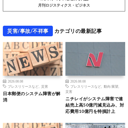
月刊ロジスティクス・ビジネス
災害/事故/不祥事
カテゴリの最新記事
2026.08.08
2026.08.08
プレスリリースなど
,
災害
プレスリリースなど
,
動向/展望
,
災害
日本郵便のシステム障害が解
ニチレイがシステム障害で連
消
結売上高50億円減見込み、対
応費用10億円を特損計上