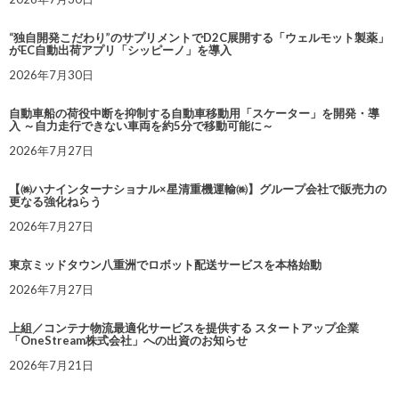
“独自開発こだわり”のサプリメントでD2C展開する「ウェルモット製薬」
がEC自動出荷アプリ「シッピーノ」を導入
2026年7月30日
自動車船の荷役中断を抑制する自動車移動用「スケーター」を開発・導
入 ～自力走行できない車両を約5分で移動可能に～
2026年7月27日
【㈱ハナインターナショナル×星清重機運輸㈱】グループ会社で販売力の
更なる強化ねらう
2026年7月27日
東京ミッドタウン八重洲でロボット配送サービスを本格始動
2026年7月27日
上組／コンテナ物流最適化サービスを提供する スタートアップ企業
「OneStream株式会社」への出資のお知らせ
2026年7月21日