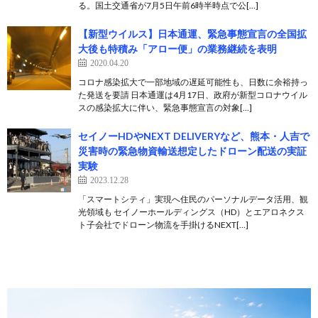
る。国土交通省が7月5日午前6時半時点で公[…]
【新型ウイルス】日本通運、緊急事態宣言の全国拡
大後も特積み「アロー便」の業務継続を表明
2020.04.20
コロナ感染拡大で一部地域の遅延可能性も、日数に余裕持っ
た発送を要請 日本通運は4月17日、政府が新型コロナウイル
スの感染拡大に伴い、緊急事態宣言の対象[…]
セイノーHDやNEXT DELIVERYなど、熊本・人吉で
災害時の緊急物資輸送想定したドローン配送の実証
実験
2023.12.28
「スマートシティ」実現へ住民のパーソナルデータ活用、観
光領域も セイノーホールディングス（HD）とエアロネクス
ト子会社でドローン物流を手掛けるNEXT[…]