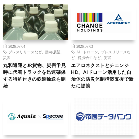
2026.08.04
2026.08.03
プレスリリースなど
,
動向/展望
,
AI
,
ドローン
,
プレスリリースな
災害
ど
,
提携/合弁など
,
災害
丸和通運とJR貨物、災害予見
エアロネクストとチェンジ
時に代替トラックを迅速確保
HD、AIドローン活用した自
する特約付きの鉄道輸送を開
治体の防災体制構築支援で新
始
たに提携