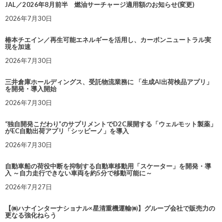
JAL／2026年8月前半 燃油サーチャージ適用額のお知らせ(変更)
2026年7月30日
椿本チエイン／再生可能エネルギーを活用し、カーボンニュートラル実
現を加速
2026年7月30日
三井倉庫ホールディングス、受託物流業務に 「生成AI出荷検品アプリ」
を開発・導入開始
2026年7月30日
“独自開発こだわり”のサプリメントでD2C展開する「ウェルモット製薬」
がEC自動出荷アプリ「シッピーノ」を導入
2026年7月30日
自動車船の荷役中断を抑制する自動車移動用「スケーター」を開発・導
入 ～自力走行できない車両を約5分で移動可能に～
2026年7月27日
【㈱ハナインターナショナル×星清重機運輸㈱】グループ会社で販売力の
更なる強化ねらう