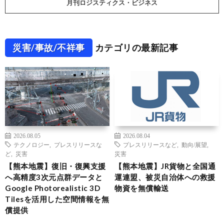
月刊ロジスティクス・ビジネス
災害/事故/不祥事
カテゴリの最新記事
2026.08.05
2026.08.04
テクノロジー
,
プレスリリースな
プレスリリースなど
,
動向/展望
,
ど
,
災害
災害
【熊本地震】復旧・復興支援
【熊本地震】JR貨物と全国通
へ高精度3次元点群データと
運連盟、被災自治体への救援
Google Photorealistic 3D
物資を無償輸送
Tilesを活用した空間情報を無
償提供