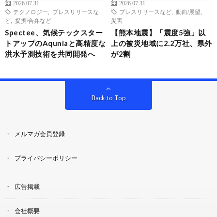
2026.07.31
2026.07.31
テクノロジー
,
プレスリリースな
プレスリリースなど
,
動向/展望
,
ど
,
提携/合弁など
災害
Spectee、気候テックスター
【熊本地震】「震度5強」以
トアップのAquniaと高精度な
上の被災地域に2.2万社、県外
洪水予測技術を共同開発へ
が2割
Back to Top
メルマガ会員登録
プライバシーポリシー
広告掲載
会社概要