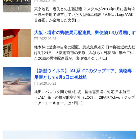
2023.04.26
東京地裁、過失との主張認定 アスクルが2017年2月に当時埼
玉県三芳町で運営していた大型物流施設「ASKUL Logi PARK
首都圏」が全焼した火災[…]
大阪・堺市の郵便局元配達員、郵便物1.3万通届けず
2022.05.25
雑木林に遺棄や自宅に隠匿、懲戒免職処分 日本郵便近畿支社
は5月24日、大阪府堺市の美原（みはら）郵便局に勤めてい
た20歳の男性配達員が、郵便物とゆうメ[…]
【新型ウイルス】JAL系LCCのジップエア、貨物専
用便として6月3日に初就航
2020.05.22
成田～バンコク間で週4往復、輸送需要増に対応 日本航空
（JAL）傘下の格安航空会社（LCC）、ZIPAIR Tokyo（ジップ
エア・トーキョー）は5月[…]