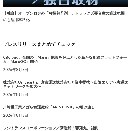
【独自】オープンロジの「AI梱包予測」、トラック必要台数の迅速把握
にも活用本格化
プレスリリースまとめてチェック
CBcloud、全国の「Marq」施設を起点とした新たな配送プラットフォー
ム「MarqGO」開始
2026年8月5日
株式会社Univearth、倉吉運送株式会社と資本提携〜山陰エリアへ実運送
ネットワークを拡大〜
2026年8月5日
川崎重工業／ばら積運搬船「ARISTOS II」の引き渡し
2026年8月5日
フジトランスコーポレーション／新造船「蓉翔丸」就航