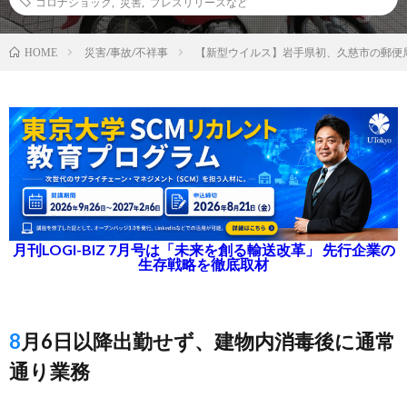
コロナショック
,
災害
,
プレスリリースなど
災害/事故/不祥事
【新型ウイルス】岩手県初、久慈市の郵便
HOME
月刊LOGI-BIZ 7月号は「未来を創る輸送改革」 先行企業の
生存戦略を徹底取材
8月6日以降出勤せず、建物内消毒後に通常
通り業務