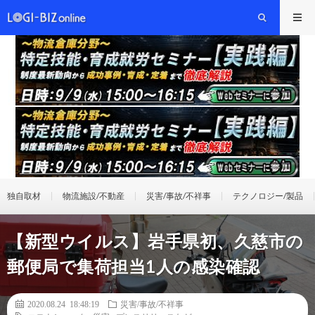
独自取材
物流施設/不動産
災害/事故/不祥事
テクノロジー/製品
【新型ウイルス】岩手県初、久慈市の
郵便局で集荷担当1人の感染確認
2020.08.24 18:48:19
災害/事故/不祥事