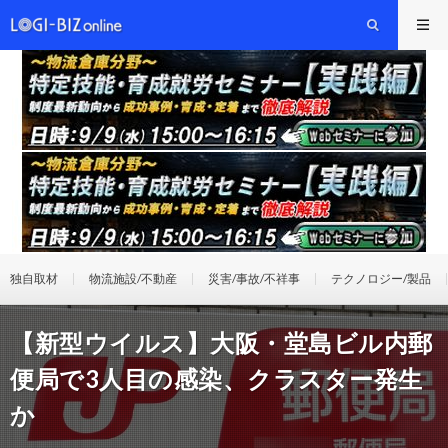
独自取材
物流施設/不動産
災害/事故/不祥事
テクノロジー/製品
【新型ウイルス】大阪・堂島ビル内郵
便局で3人目の感染、クラスター発生
か