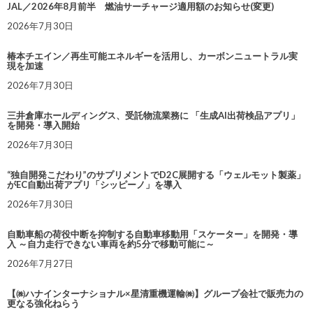
JAL／2026年8月前半 燃油サーチャージ適用額のお知らせ(変更)
2026年7月30日
椿本チエイン／再生可能エネルギーを活用し、カーボンニュートラル実
現を加速
2026年7月30日
三井倉庫ホールディングス、受託物流業務に 「生成AI出荷検品アプリ」
を開発・導入開始
2026年7月30日
“独自開発こだわり”のサプリメントでD2C展開する「ウェルモット製薬」
がEC自動出荷アプリ「シッピーノ」を導入
2026年7月30日
自動車船の荷役中断を抑制する自動車移動用「スケーター」を開発・導
入 ～自力走行できない車両を約5分で移動可能に～
2026年7月27日
【㈱ハナインターナショナル×星清重機運輸㈱】グループ会社で販売力の
更なる強化ねらう