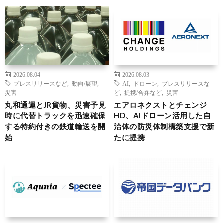
2026.08.04
2026.08.03
プレスリリースなど
,
動向/展望
,
AI
,
ドローン
,
プレスリリースな
災害
ど
,
提携/合弁など
,
災害
丸和通運とJR貨物、災害予見
エアロネクストとチェンジ
時に代替トラックを迅速確保
HD、AIドローン活用した自
する特約付きの鉄道輸送を開
治体の防災体制構築支援で新
始
たに提携