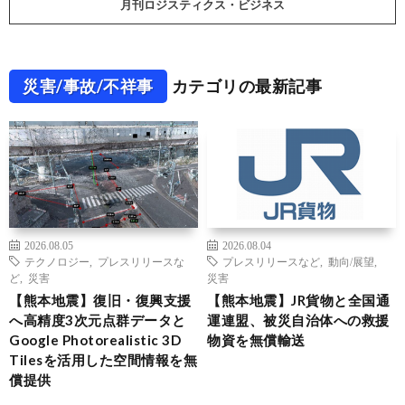
月刊ロジスティクス・ビジネス
災害/事故/不祥事
カテゴリの最新記事
2026.08.05
2026.08.04
テクノロジー
,
プレスリリースな
プレスリリースなど
,
動向/展望
,
ど
,
災害
災害
【熊本地震】復旧・復興支援
【熊本地震】JR貨物と全国通
へ高精度3次元点群データと
運連盟、被災自治体への救援
Google Photorealistic 3D
物資を無償輸送
Tilesを活用した空間情報を無
償提供