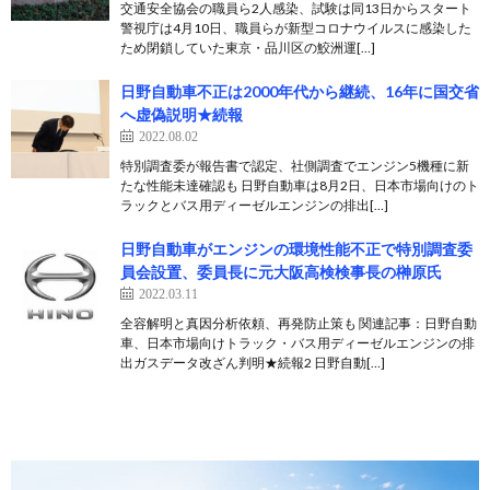
交通安全協会の職員ら2人感染、試験は同13日からスタート
警視庁は4月10日、職員らが新型コロナウイルスに感染した
ため閉鎖していた東京・品川区の鮫洲運[…]
日野自動車不正は2000年代から継続、16年に国交省
へ虚偽説明★続報
2022.08.02
特別調査委が報告書で認定、社側調査でエンジン5機種に新
たな性能未達確認も 日野自動車は8月2日、日本市場向けのト
ラックとバス用ディーゼルエンジンの排出[…]
日野自動車がエンジンの環境性能不正で特別調査委
員会設置、委員長に元大阪高検検事長の榊原氏
2022.03.11
全容解明と真因分析依頼、再発防止策も 関連記事：日野自動
車、日本市場向けトラック・バス用ディーゼルエンジンの排
出ガスデータ改ざん判明★続報2 日野自動[…]