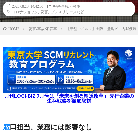
2020.08.28 14:42:56
災害/事故/不祥事
コロナショック
,
災害
,
プレスリリースなど
災害/事故/不祥事
【新型ウイルス】大阪・堂島ビル内郵便局
HOME
月刊LOGI-BIZ 7月号は「未来を創る輸送改革」 先行企業の
生存戦略を徹底取材
窓口担当、業務には影響なし