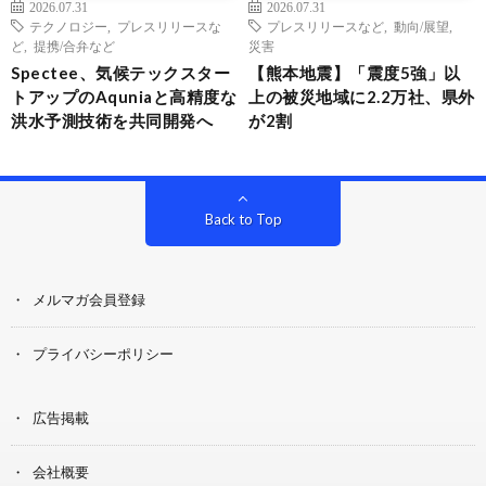
2026.07.31
2026.07.31
テクノロジー
,
プレスリリースな
プレスリリースなど
,
動向/展望
,
ど
,
提携/合弁など
災害
Spectee、気候テックスター
【熊本地震】「震度5強」以
トアップのAquniaと高精度な
上の被災地域に2.2万社、県外
洪水予測技術を共同開発へ
が2割
Back to Top
メルマガ会員登録
プライバシーポリシー
広告掲載
会社概要