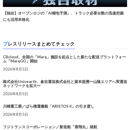
【独自】オープンロジの「AI梱包予測」、トラック必要台数の迅速把握
にも活用本格化
プレスリリースまとめてチェック
CBcloud、全国の「Marq」施設を起点とした新たな配送プラットフォー
ム「MarqGO」開始
2026年8月5日
株式会社Univearth、倉吉運送株式会社と資本提携〜山陰エリアへ実運送
ネットワークを拡大〜
2026年8月5日
川崎重工業／ばら積運搬船「ARISTOS II」の引き渡し
2026年8月5日
フジトランスコーポレーション／新造船「蓉翔丸」就航