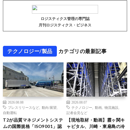
ロジスティクス管理の専門誌
月刊ロジスティクス・ビジネス
テクノロジー/製品
カテゴリの最新記事
2026.08.08
2026.08.07
プレスリリースなど
,
動向/展望
,
テクノロジー
,
動画
,
物流施設
,
自動運転
記者会見など
T2が品質マネジメントシステ
【現地取材・動画】霞ヶ関キ
ムの国際規格「ISO9001」認
ャピタル、川崎・東扇島の冷