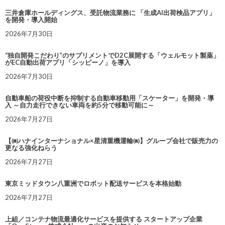
三井倉庫ホールディングス、受託物流業務に 「生成AI出荷検品アプリ」
を開発・導入開始
2026年7月30日
“独自開発こだわり”のサプリメントでD2C展開する「ウェルモット製薬」
がEC自動出荷アプリ「シッピーノ」を導入
2026年7月30日
自動車船の荷役中断を抑制する自動車移動用「スケーター」を開発・導
入 ～自力走行できない車両を約5分で移動可能に～
2026年7月27日
【㈱ハナインターナショナル×星清重機運輸㈱】グループ会社で販売力の
更なる強化ねらう
2026年7月27日
東京ミッドタウン八重洲でロボット配送サービスを本格始動
2026年7月27日
上組／コンテナ物流最適化サービスを提供する スタートアップ企業