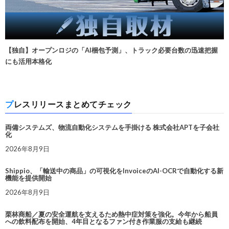
【独自】オープンロジの「AI梱包予測」、トラック必要台数の迅速把握
にも活用本格化
プレスリリースまとめてチェック
両備システムズ、物流自動化システムを手掛ける 株式会社APTを子会社
化
2026年8月9日
Shippio、「輸送中の商品」の可視化をInvoiceのAI-OCRで自動化する新
機能を提供開始
2026年8月9日
栗林商船／夏の安全運航を支えるため熱中症対策を強化。今年から船員
への飲料配布を開始、4年目となるファン付き作業服の支給も継続