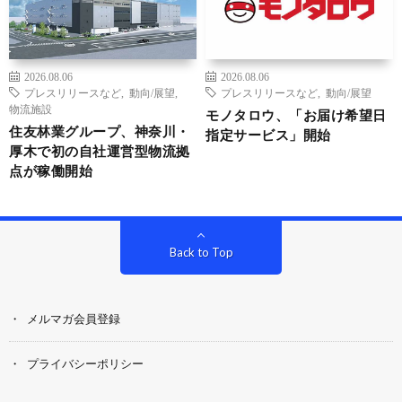
2026.08.06
2026.08.06
プレスリリースなど
,
動向/展望
,
プレスリリースなど
,
動向/展望
物流施設
モノタロウ、「お届け希望日
住友林業グループ、神奈川・
指定サービス」開始
厚木で初の自社運営型物流拠
点が稼働開始
Back to Top
メルマガ会員登録
プライバシーポリシー