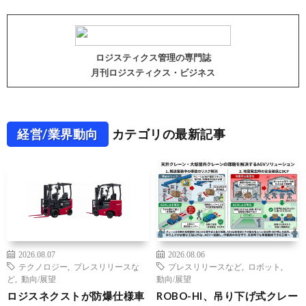
ロジスティクス管理の専門誌
月刊ロジスティクス・ビジネス
経営/業界動向
カテゴリの最新記事
2026.08.07
2026.08.06
テクノロジー
,
プレスリリースな
プレスリリースなど
,
ロボット
,
ど
,
動向/展望
動向/展望
ロジスネクストが防爆仕様車
ROBO-HI、吊り下げ式クレー