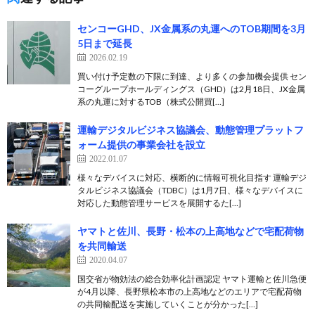
センコーGHD、JX金属系の丸運へのTOB期間を3月
5日まで延長
2026.02.19
買い付け予定数の下限に到達、より多くの参加機会提供 セン
コーグループホールディングス（GHD）は2月18日、JX金属
系の丸運に対するTOB（株式公開買[…]
運輸デジタルビジネス協議会、動態管理プラットフ
ォーム提供の事業会社を設立
2022.01.07
様々なデバイスに対応、横断的に情報可視化目指す 運輸デジ
タルビジネス協議会（TDBC）は1月7日、様々なデバイスに
対応した動態管理サービスを展開するた[…]
ヤマトと佐川、長野・松本の上高地などで宅配荷物
を共同輸送
2020.04.07
国交省が物効法の総合効率化計画認定 ヤマト運輸と佐川急便
が4月以降、長野県松本市の上高地などのエリアで宅配荷物
の共同輸配送を実施していくことが分かった[…]