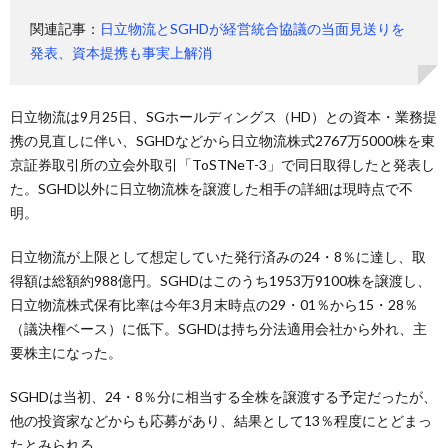
関連記事：
日立物流とSGHDが経営統合協議の当面見送りを
発表、資本提携も事実上解消
日立物流は9月25日、SGホールディングス（HD）との資本・業務提
携の見直しに伴い、SGHDなどから日立物流株式2767万5000株を東
京証券取引所の立会外取引「ToSTNeT-3」で同日取得したと発表し
た。SGHD以外に日立物流株を譲渡した相手の詳細は現時点で不
明。
日立物流が上限として想定していた発行済みの24・8％に達し、取
得額は総額約988億円。SGHDはこのうち1953万9100株を譲渡し、
日立物流株式保有比率は今年3月末時点の29・01％から15・28％
（議決権ベース）に低下。SGHDは持ち分法適用会社から外れ、主
要株主になった。
SGHDは当初、24・8％分に相当する全株を譲渡する予定だったが、
他の投資家などからも応募があり、結果として13％程度にとどまっ
たとみられる。