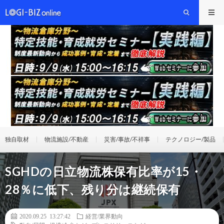
独自取材
物流施設/不動産
災害/事故/不祥事
テクノロジー/製品
SGHDの日立物流株保有比率が15・
28％に低下、残り分は継続保有
2020.09.25 13:27:42
経営/業界動向