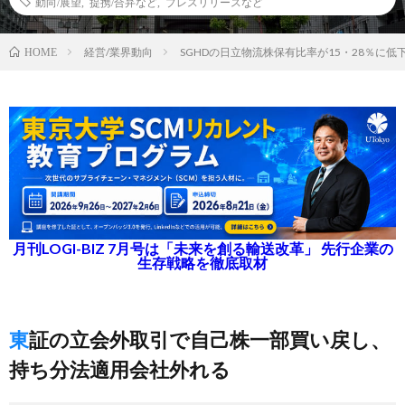
動向/展望
,
提携/合弁など
,
プレスリリースなど
経営/業界動向
SGHDの日立物流株保有比率が15・28％に
HOME
月刊LOGI-BIZ 7月号は「未来を創る輸送改革」 先行企業の
生存戦略を徹底取材
東証の立会外取引で自己株一部買い戻し、
持ち分法適用会社外れる