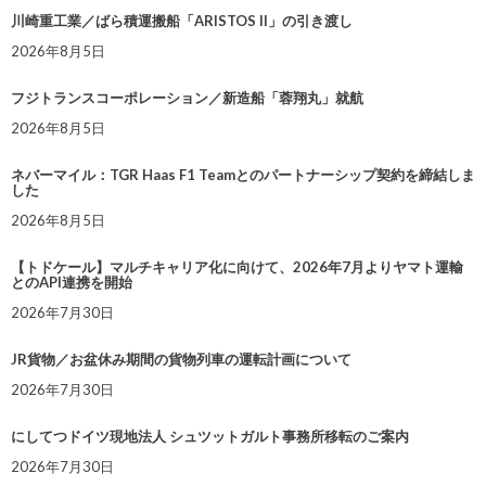
川崎重工業／ばら積運搬船「ARISTOS II」の引き渡し
2026年8月5日
フジトランスコーポレーション／新造船「蓉翔丸」就航
2026年8月5日
ネバーマイル：TGR Haas F1 Teamとのパートナーシップ契約を締結しま
した
2026年8月5日
【トドケール】マルチキャリア化に向けて、2026年7月よりヤマト運輸
とのAPI連携を開始
2026年7月30日
JR貨物／お盆休み期間の貨物列車の運転計画について
2026年7月30日
にしてつドイツ現地法人 シュツットガルト事務所移転のご案内
2026年7月30日