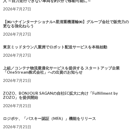
入 ～自力走行できない車両を約5分で移動可能に～
2026年7月27日
【㈱ハナインターナショナル×星清重機運輸㈱】グループ会社で販売力の
更なる強化ねらう
2026年7月27日
東京ミッドタウン八重洲でロボット配送サービスを本格始動
2026年7月27日
上組／コンテナ物流最適化サービスを提供する スタートアップ企業
「OneStream株式会社」への出資のお知らせ
2026年7月21日
ZOZO、BONJOUR SAGANの自社EC拡大に向け「Fulfillment by
ZOZO」を提供開始
2026年7月21日
ロジポケ、「パスキー認証（MFA）」機能をリリース
2026年7月21日