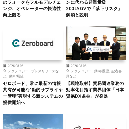
のフォークをフルモデルチェ
ンに代わる超重量級
ンジ、オペレーターの快適性
200tAGVで「落下リスク」
向上図る
解消と説明
2026.08.06
2026.08.06
テクノロジー
,
プレスリリースな
テクノロジー
,
動向/展望
,
記者会
ど
,
動向/展望
見など
ゼロボード、常に最新の情報
【現地取材】貿易関連業務の
共有が可能な“動的サプライヤ
効率化目指す業界団体「日本
ー管理”実現する新システムの
貿易DX協会」が発足
提供開始へ