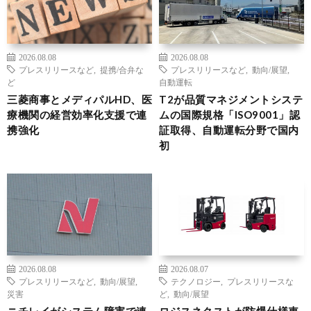
2026.08.08
2026.08.08
プレスリリースなど
,
提携/合弁な
プレスリリースなど
,
動向/展望
,
ど
自動運転
三菱商事とメディパルHD、医
T2が品質マネジメントシステ
療機関の経営効率化支援で連
ムの国際規格「ISO9001」認
携強化
証取得、自動運転分野で国内
初
2026.08.08
2026.08.07
プレスリリースなど
,
動向/展望
,
テクノロジー
,
プレスリリースな
災害
ど
,
動向/展望
ニチレイがシステム障害で連
ロジスネクストが防爆仕様車