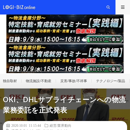
独自取材
物流施設/不動産
災害/事故/不祥事
テクノロジー/製品
OKI、DHLサプライチェーンへの物流
業務委託を正式発表
2020.10.01 11:15:44
経営/業界動向