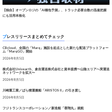
【独自】オープンロジの「AI梱包予測」、トラック必要台数の迅速把握
にも活用本格化
プレスリリースまとめてチェック
CBcloud、全国の「Marq」施設を起点とした新たな配送プラットフォー
ム「MarqGO」開始
2026年8月5日
株式会社Univearth、倉吉運送株式会社と資本提携〜山陰エリアへ実運送
ネットワークを拡大〜
2026年8月5日
川崎重工業／ばら積運搬船「ARISTOS II」の引き渡し
2026年8月5日
フジトランスコーポレーション／新造船「蓉翔丸」就航