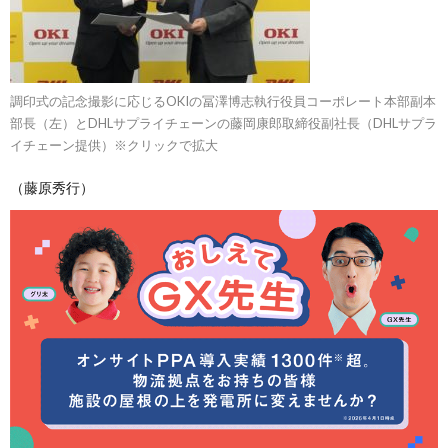
調印式の記念撮影に応じるOKIの冨澤博志執行役員コーポレート本部副本
部長（左）とDHLサプライチェーンの藤岡康郎取締役副社長（DHLサプラ
イチェーン提供）※クリックで拡大
（藤原秀行）