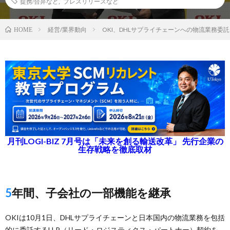
提携/合弁など
,
プレスリリースなど
経営/業界動向
OKI、DHLサプライチェーンへの物流業務委
HOME
月刊LOGI-BIZ 7月号は「未来を創る輸送改革」 先行企業の
生存戦略を徹底取材
5年間、子会社の一部機能を継承
OKIは10月1日、DHLサプライチェーンと日本国内の物流業務を包括
的に委託するLLP（リード・ロジスティクス・パートナー）契約を