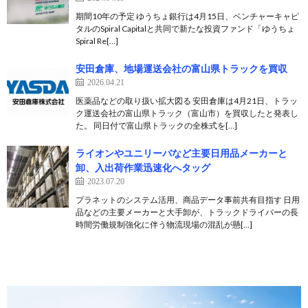
期間10年の予定 ゆうちょ銀行は4月15日、ベンチャーキャピ
タルのSpiral Capitalと共同で新たな投資ファンド「ゆうちょ
Spiral Re[…]
安田倉庫、地場運送会社の富山県トラックを買収
2026.04.21
医薬品などの取り扱い拡大図る 安田倉庫は4月21日、トラッ
ク運送会社の富山県トラック（富山市）を買収したと発表し
た。 同日付で富山県トラックの全株式を[…]
ライオンやユニリーバなど主要日用品メーカーと
卸、入出荷作業迅速化へタッグ
2023.07.20
プラネットのシステム活用、商品データ事前共有目指す 日用
品などの主要メーカーと大手卸が、トラックドライバーの長
時間労働規制強化に伴う物流現場の混乱が懸[…]