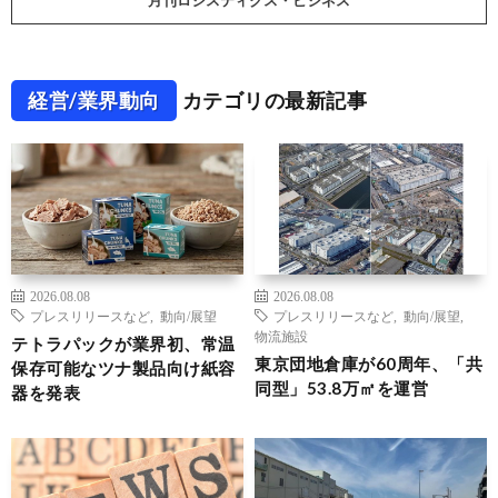
月刊ロジスティクス・ビジネス
経営/業界動向
カテゴリの最新記事
2026.08.08
2026.08.08
プレスリリースなど
,
動向/展望
プレスリリースなど
,
動向/展望
,
物流施設
テトラパックが業界初、常温
東京団地倉庫が60周年、「共
保存可能なツナ製品向け紙容
同型」53.8万㎡を運営
器を発表