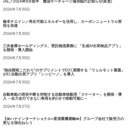
JAL／2026年8月前半 燃油サーチャージ適用額のお知らせ(変更)
2026年7月30日
椿本チエイン／再生可能エネルギーを活用し、カーボンニュートラル実
現を加速
2026年7月30日
三井倉庫ホールディングス、受託物流業務に 「生成AI出荷検品アプリ」
を開発・導入開始
2026年7月30日
“独自開発こだわり”のサプリメントでD2C展開する「ウェルモット製薬」
がEC自動出荷アプリ「シッピーノ」を導入
2026年7月30日
自動車船の荷役中断を抑制する自動車移動用「スケーター」を開発・導
入 ～自力走行できない車両を約5分で移動可能に～
2026年7月27日
【㈱ハナインターナショナル×星清重機運輸㈱】グループ会社で販売力の
更なる強化ねらう