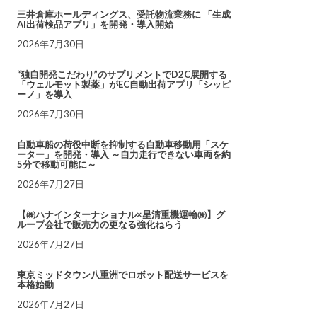
三井倉庫ホールディングス、受託物流業務に 「生成
AI出荷検品アプリ」を開発・導入開始
2026年7月30日
“独自開発こだわり”のサプリメントでD2C展開する
「ウェルモット製薬」がEC自動出荷アプリ「シッピ
ーノ」を導入
2026年7月30日
自動車船の荷役中断を抑制する自動車移動用「スケ
ーター」を開発・導入 ～自力走行できない車両を約
5分で移動可能に～
2026年7月27日
【㈱ハナインターナショナル×星清重機運輸㈱】グ
ループ会社で販売力の更なる強化ねらう
2026年7月27日
東京ミッドタウン八重洲でロボット配送サービスを
本格始動
2026年7月27日