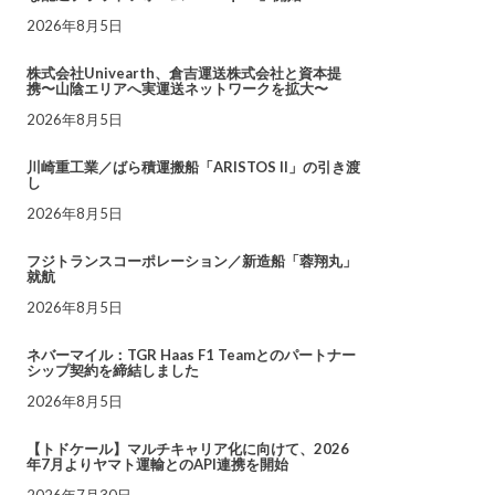
2026年8月5日
株式会社Univearth、倉吉運送株式会社と資本提
携〜山陰エリアへ実運送ネットワークを拡大〜
2026年8月5日
川崎重工業／ばら積運搬船「ARISTOS II」の引き渡
し
2026年8月5日
フジトランスコーポレーション／新造船「蓉翔丸」
就航
2026年8月5日
ネバーマイル：TGR Haas F1 Teamとのパートナー
シップ契約を締結しました
2026年8月5日
【トドケール】マルチキャリア化に向けて、2026
年7月よりヤマト運輸とのAPI連携を開始
2026年7月30日