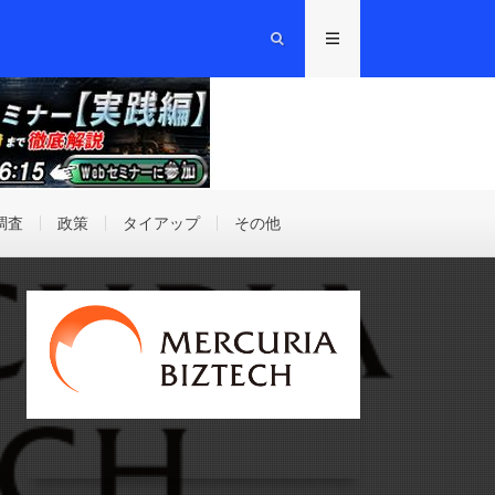
調査
政策
タイアップ
その他