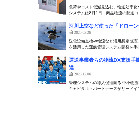
負荷やコスト低減見込む、輸送効率化な
システムは8月1日、商品物流の配送コス
河川上空など使った「ドローン
2025.03.26
送電設備点検や物流など活用想定 送配
を活用した運航管理システム開発を手掛
運送事業者らの物流DX支援手
達
2023.12.06
管理システムの導入促進図る 中小物流
キャピタル・パートナーズがリードイン