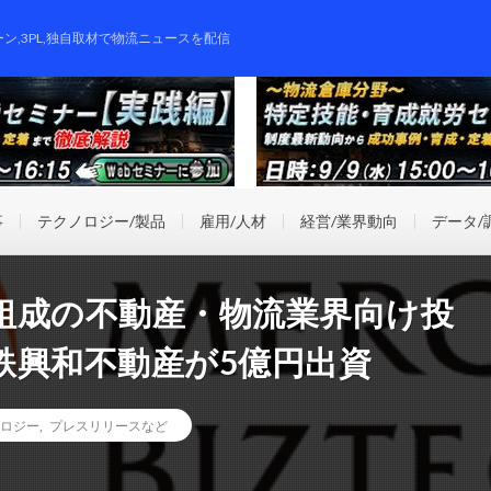
ーン,3PL,独自取材で物流ニュースを配信
事
テクノロジー/製品
雇用/人材
経営/業界動向
データ/
組成の不動産・物流業界向け投
鉄興和不動産が5億円出資
ロジー
,
プレスリリースなど