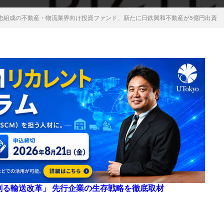
忠組成の不動産・物流業界向け投資ファンド、新たに日鉄興和不動産が5億円出資
来を創る輸送改革」 先行企業の生存戦略を徹底取材