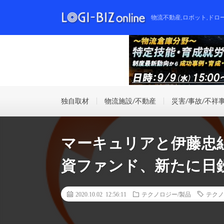
物流不動産,ロボット,ドロ
独自取材
物流施設/不動産
災害/事故/不祥
マーキュリアと伊藤忠
資ファンド、新たに日
2020.10.02 12:56:11
テクノロジー/製品
テクノ