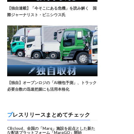
【独自連載】「今そこにある危機」を読み解く 国
際ジャーナリスト・ビニシウス氏
【独自】オープンロジの「AI梱包予測」、トラック
必要台数の迅速把握にも活用本格化
プレスリリースまとめてチェック
CBcloud、全国の「Marq」施設を起点とした新た
な配送プラットフォーム「MarqGO」開始