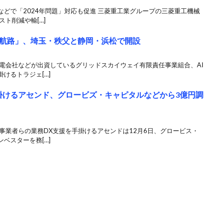
どで「2024年問題」対応も促進 三菱重工業グループの三菱重工機械
ト削減や輸[…]
航路」、埼玉・秩父と静岡・浜松で開設
電会社などが出資しているグリッドスカイウェイ有限責任事業組合、AI
けるトラジェ[…]
掛けるアセンド、グロービズ・キャピタルなどから3億円調
事業者らの業務DX支援を手掛けるアセンドは12月6日、グロービス・
ベスターを務[…]