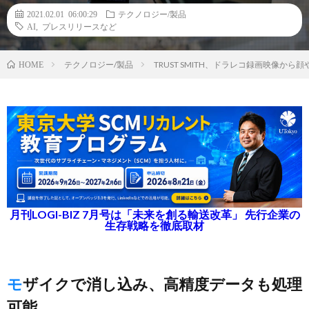
2021.02.01 06:00:29
テクノロジー/製品
AI
,
プレスリリースなど
テクノロジー/製品
TRUST SMITH、ドラレコ録画映像か
HOME
月刊LOGI-BIZ 7月号は「未来を創る輸送改革」 先行企業の
生存戦略を徹底取材
モザイクで消し込み、高精度データも処理
可能