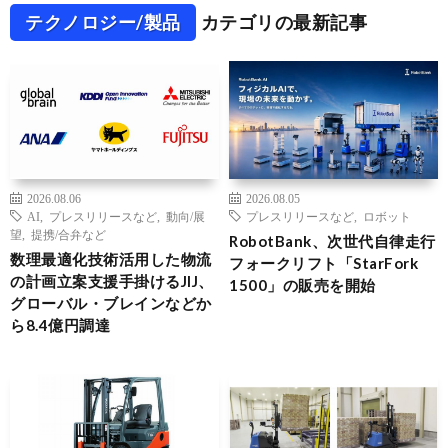
テクノロジー/製品
カテゴリの最新記事
2026.08.06
2026.08.05
AI
,
プレスリリースなど
,
動向/展
プレスリリースなど
,
ロボット
望
,
提携/合弁など
RobotBank、次世代自律走行
数理最適化技術活用した物流
フォークリフト「StarFork
の計画立案支援手掛けるJIJ、
1500」の販売を開始
グローバル・ブレインなどか
ら8.4億円調達