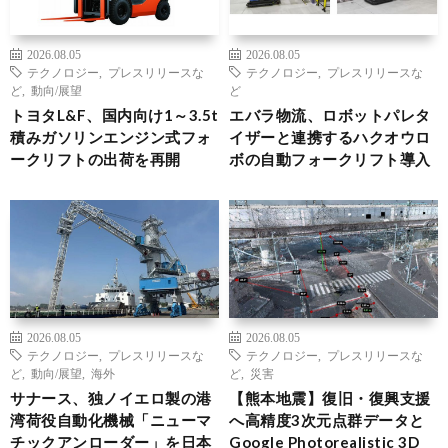
2026.08.05
2026.08.05
テクノロジー
,
プレスリリースな
テクノロジー
,
プレスリリースな
ど
,
動向/展望
ど
トヨタL&F、国内向け1～3.5t
エバラ物流、ロボットパレタ
積みガソリンエンジン式フォ
イザーと連携するハクオウロ
ークリフトの出荷を再開
ボの自動フォークリフト導入
2026.08.05
2026.08.05
テクノロジー
,
プレスリリースな
テクノロジー
,
プレスリリースな
ど
,
動向/展望
,
海外
ど
,
災害
サナース、独ノイエロ製の港
【熊本地震】復旧・復興支援
湾荷役自動化機械「ニューマ
へ高精度3次元点群データと
チックアンローダー」を日本
Google Photorealistic 3D