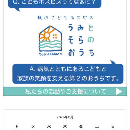
2026年8月
月
火
水
木
金
土
日