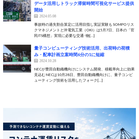
データ活用しトラック滞留時間可視化サービス提供
開始
2024.05.08
事故時の過失割合算定に活用目指し実証実験も SOMPOリス
クマネジメントと沖電気工業（OKI）は5月7日、日本の「官
民ITS構想」実現に必要な交通･物[…]
量子コンピューティング技術活用、出荷時の荷積
み・配車計画立案時間6分の1に短縮
2024.10.28
NECが豊田自動織機向けにシステム開発、積載率向上に効果
見込む NECは10月28日、豊田自動織機向けに、量子コンピ
ューティング技術を活用したフォーク[…]