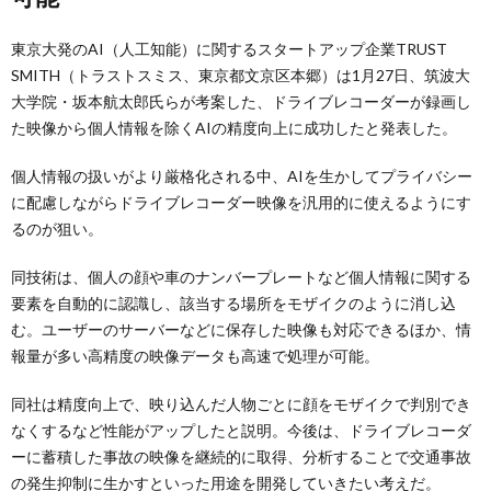
東京大発のAI（人工知能）に関するスタートアップ企業TRUST
SMITH（トラストスミス、東京都文京区本郷）は1月27日、筑波大
大学院・坂本航太郎氏らが考案した、ドライブレコーダーが録画し
た映像から個人情報を除くAIの精度向上に成功したと発表した。
個人情報の扱いがより厳格化される中、AIを生かしてプライバシー
に配慮しながらドライブレコーダー映像を汎用的に使えるようにす
るのが狙い。
同技術は、個人の顔や車のナンバープレートなど個人情報に関する
要素を自動的に認識し、該当する場所をモザイクのように消し込
む。ユーザーのサーバーなどに保存した映像も対応できるほか、情
報量が多い高精度の映像データも高速で処理が可能。
同社は精度向上で、映り込んだ人物ごとに顔をモザイクで判別でき
なくするなど性能がアップしたと説明。今後は、ドライブレコーダ
ーに蓄積した事故の映像を継続的に取得、分析することで交通事故
の発生抑制に生かすといった用途を開発していきたい考えだ。