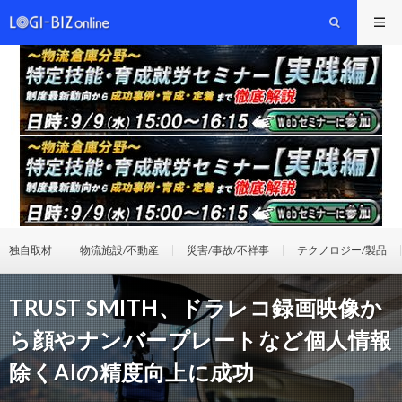
独自取材
物流施設/不動産
災害/事故/不祥事
テクノロジー/製品
TRUST SMITH、ドラレコ録画映像か
ら顔やナンバープレートなど個人情報
除くAIの精度向上に成功