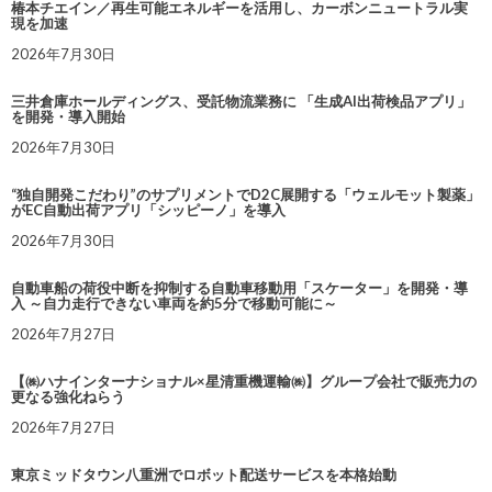
椿本チエイン／再生可能エネルギーを活用し、カーボンニュートラル実
現を加速
2026年7月30日
三井倉庫ホールディングス、受託物流業務に 「生成AI出荷検品アプリ」
を開発・導入開始
2026年7月30日
“独自開発こだわり”のサプリメントでD2C展開する「ウェルモット製薬」
がEC自動出荷アプリ「シッピーノ」を導入
2026年7月30日
自動車船の荷役中断を抑制する自動車移動用「スケーター」を開発・導
入 ～自力走行できない車両を約5分で移動可能に～
2026年7月27日
【㈱ハナインターナショナル×星清重機運輸㈱】グループ会社で販売力の
更なる強化ねらう
2026年7月27日
東京ミッドタウン八重洲でロボット配送サービスを本格始動