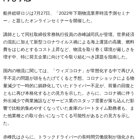
船井総研ロジは7月27日、「2022年下期物流業界時流予測セミナ
ー」と題したオンラインセミナーを開催した。
講師として同社取締役常務執行役員の赤峰誠司氏が登壇。世界経済
の混乱に加えて新型コロナウイルス禍による海上運賃の高騰、燃料
費をはじめとするコスト上昇など、物流を取り巻く環境が厳しさを
増す中、特に荷主企業に向けて今取り組むべき課題を指南した。
国内の物流に関しては、「ウィズコロナ」が常態化する中で再び人
手不足の問題が頭をもたげてくると予想。コロナショックによる物
量減少で一時的に鎮静化していたドライバー不足が、荷量の回復と
ともに再び本格化するとの見方を示した。さらに、コロナ禍に伴う
外出減少で商業施設などサービス業のスタッフ需要が落ち込んだ影
響で比較的集めやすくなっていた倉庫のパートタイム勤務者も、ま
た他業種との取り合いになってくる可能性があるとの見方を示し
た。
赤峰氏はさらに、トラックドライバーの長時間労働規制が強化され