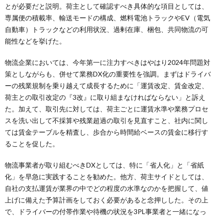
とが必要だと説明。荷主として確認すべき具体的な項目としては、
専属便の積載率、輸送モードの構成、燃料電池トラックやEV（電気
自動車）トラックなどの利用状況、過剰在庫、梱包、共同物流の可
能性などを挙げた。
物流企業においては、今年第一に注力すべきはやはり2024年問題対
策としながらも、併せて業務DX化の重要性を強調。まずはドライバ
ーの残業規制を乗り越えて成長するために「運賃改定、賃金改定、
荷主との取引改定の『3改』に取り組まなければならない」と訴え
た。加えて、取引先に対しては、荷主ごとに運賃水準や業務プロセ
スを洗い出して不採算や残業超過の取引を見直すこと、社内に関し
ては賃金テーブルを精査し、歩合から時間給ベースの賃金に移行す
ることを促した。
物流事業者が取り組むべきDXとしては、特に「省人化」と「省紙
化」を早急に実践することを勧めた。他方、荷主サイドとしては、
自社の支払運賃が業界の中でどの程度の水準なのかを把握して、値
上げに備えた予算計画をしておく必要があると念押しした。その上
で、ドライバーの付帯作業や待機の状況を3PL事業者と一緒になっ