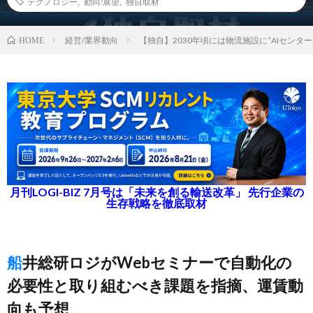
テクノロジー
,
動向/展望
,
独自取材
経営/業界動向
【独自】2030年頃には物流施設に“AIセンタ
HOME
月刊LOGI-BIZ 7月号は「未来を創る輸送改革」 先行企業の
生存戦略を徹底取材
船井総研ロジがWebセミナーで自動化の
必要性と取り組むべき課題を指摘、運賃動
向も予想