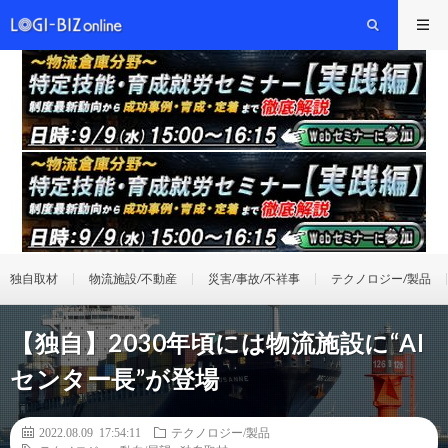
独自取材
物流施設/不動産
災害/事故/不祥事
テクノロジー/製品
【独自】2030年頃には物流施設に“AI
センター長”が登場
2022.08.09 17:54:11
テクノロジー/製品