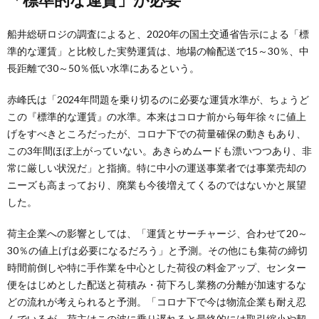
船井総研ロジの調査によると、2020年の国土交通省告示による「標
準的な運賃」と比較した実勢運賃は、地場の輸配送で15～30％、中
長距離で30～50％低い水準にあるという。
赤峰氏は「2024年問題を乗り切るのに必要な運賃水準が、ちょうど
この『標準的な運賃』の水準。本来はコロナ前から毎年徐々に値上
げをすべきところだったが、コロナ下での荷量確保の動きもあり、
この3年間ほぼ上がっていない。あきらめムードも漂いつつあり、非
常に厳しい状況だ」と指摘。特に中小の運送事業者では事業売却の
ニーズも高まっており、廃業も今後増えてくるのではないかと展望
した。
荷主企業への影響としては、「運賃とサーチャージ、合わせて20～
30％の値上げは必要になるだろう」と予測。その他にも集荷の締切
時間前倒しや特に手作業を中心とした荷役の料金アップ、センター
便をはじめとした配送と荷積み・荷下ろし業務の分離が加速するな
どの流れが考えられると予測。「コロナ下で今は物流企業も耐え忍
んでいるが、荷主はこの波に乗り遅れると最終的には取引縮小や契