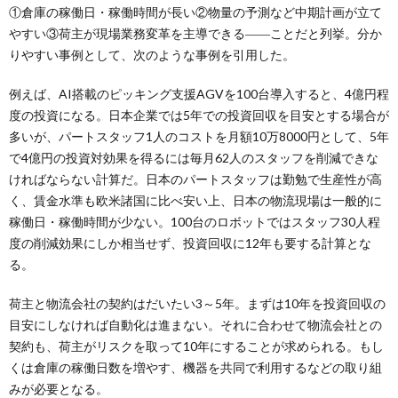
①倉庫の稼働日・稼働時間が長い②物量の予測など中期計画が立て
やすい③荷主が現場業務変革を主導できる――ことだと列挙。分か
りやすい事例として、次のような事例を引用した。
例えば、AI搭載のピッキング支援AGVを100台導入すると、4億円程
度の投資になる。日本企業では5年での投資回収を目安とする場合が
多いが、パートスタッフ1人のコストを月額10万8000円として、5年
で4億円の投資対効果を得るには毎月62人のスタッフを削減できな
ければならない計算だ。日本のパートスタッフは勤勉で生産性が高
く、賃金水準も欧米諸国に比べ安い上、日本の物流現場は一般的に
稼働日・稼働時間が少ない。100台のロボットではスタッフ30人程
度の削減効果にしか相当せず、投資回収に12年も要する計算とな
る。
荷主と物流会社の契約はだいたい3～5年。まずは10年を投資回収の
目安にしなければ自動化は進まない。それに合わせて物流会社との
契約も、荷主がリスクを取って10年にすることが求められる。もし
くは倉庫の稼働日数を増やす、機器を共同で利用するなどの取り組
みが必要となる。