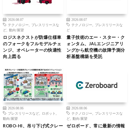
2026.08.07
2026.08.07
テクノロジー
,
プレスリリースな
テクノロジー
,
プレスリリースな
ど
,
動向/展望
ど
ロジスネクストが防爆仕様車
量子技術のエー・スター・ク
のフォークをフルモデルチェ
ォンタム、JALエンジニアリ
ンジ、オペレーターの快適性
ングから航空機の故障予測分
向上図る
析基盤構築を受託
2026.08.06
2026.08.06
プレスリリースなど
,
ロボット
,
テクノロジー
,
プレスリリースな
動向/展望
ど
,
動向/展望
ROBO-HI、吊り下げ式クレー
ゼロボード、常に最新の情報