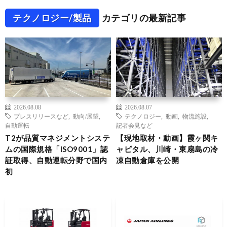
テクノロジー/製品
カテゴリの最新記事
2026.08.08
2026.08.07
プレスリリースなど
,
動向/展望
,
テクノロジー
,
動画
,
物流施設
,
自動運転
記者会見など
T2が品質マネジメントシステ
【現地取材・動画】霞ヶ関キ
ムの国際規格「ISO9001」認
ャピタル、川崎・東扇島の冷
証取得、自動運転分野で国内
凍自動倉庫を公開
初