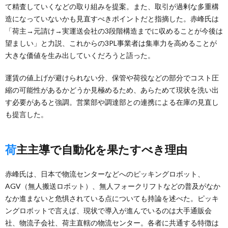
て精査していくなどの取り組みを提案。また、取引が過剰な多重構
造になっていないかも見直すべきポイントだと指摘した。赤峰氏は
「荷主→元請け→実運送会社の3段階構造までに収めることが今後は
望ましい」と力説、これからの3PL事業者は集車力を高めることが
大きな価値を生み出していくだろうと語った。
運賃の値上げが避けられない分、保管や荷役などの部分でコスト圧
縮の可能性があるかどうか見極めるため、あらためて現状を洗い出
す必要があると強調。営業部や調達部との連携による在庫の見直し
も提言した。
荷主主導で自動化を果たすべき理由
赤峰氏は、日本で物流センターなどへのピッキングロボット、
AGV（無人搬送ロボット）、無人フォークリフトなどの普及がなか
なか進まないと危惧されている点についても持論を述べた。ピッキ
ングロボットで言えば、現状で導入が進んでいるのは大手通販会
社、物流子会社、荷主直轄の物流センター。各者に共通する特徴は