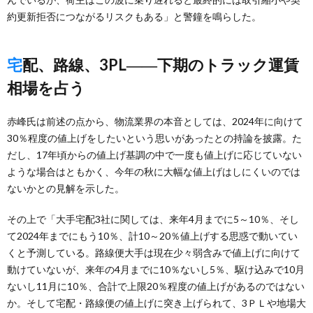
約更新拒否につながるリスクもある」と警鐘を鳴らした。
宅配、路線、3PL――下期のトラック運賃
相場を占う
赤峰氏は前述の点から、物流業界の本音としては、2024年に向けて
30％程度の値上げをしたいという思いがあったとの持論を披露。た
だし、17年頃からの値上げ基調の中で一度も値上げに応じていない
ような場合はともかく、今年の秋に大幅な値上げはしにくいのでは
ないかとの見解を示した。
その上で「大手宅配3社に関しては、来年4月までに5～10％、そし
て2024年までにもう10％、計10～20％値上げする思惑で動いてい
くと予測している。路線便大手は現在少々弱含みで値上げに向けて
動けていないが、来年の4月までに10％ないし5％、駆け込みで10月
ないし11月に10％、合計で上限20％程度の値上げがあるのではない
か。そして宅配・路線便の値上げに突き上げられて、3ＰＬや地場大