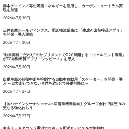
椿本チエイン／再生可能エネルギーを活用し、カーボンニュートラル実
現を加速
2026年7月30日
三井倉庫ホールディングス、受託物流業務に 「生成AI出荷検品アプリ」
を開発・導入開始
2026年7月30日
“独自開発こだわり”のサプリメントでD2C展開する「ウェルモット製薬」
がEC自動出荷アプリ「シッピーノ」を導入
2026年7月30日
自動車船の荷役中断を抑制する自動車移動用「スケーター」を開発・導
入 ～自力走行できない車両を約5分で移動可能に～
2026年7月27日
【㈱ハナインターナショナル×星清重機運輸㈱】グループ会社で販売力の
更なる強化ねらう
2026年7月27日
東京ミッドタウン八重洲でロボット配送サービスを本格始動