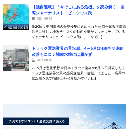
【独自連載】「今そこにある危機」を読み解く 国
際ジャーナリスト・ビニシウス氏
2024.09.30
第20回：中国軍機の領空侵犯に込められた意図を探る 国際政
治学に詳しく地政学リスクの動向を細かくウォッチしている
ジャーナリストのビニシウス氏に、「今そ[…]
トラック運送業界の景況感、4～6月は4四半期連続
改善もコロナ禍前水準には届かず
2021.08.18
7～9月は悪化予想 全日本トラック協会が8月12日発表したト
ラック運送業界の景況感調査結果（速報）によると、業界の
景況感を表す指数は4～6月期がマイナ[…]