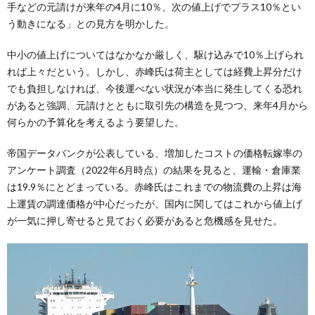
手などの元請けが来年の4月に10％、次の値上げでプラス10％とい
う動きになる」との見方を明かした。
中小の値上げについてはなかなか厳しく、駆け込みで10％上げられ
れば上々だという。しかし、赤峰氏は荷主としては経費上昇分だけ
でも負担しなければ、今後運べない状況が本当に発生してくる恐れ
があると強調、元請けとともに取引先の構造を見つつ、来年4月から
何らかの予算化を考えるよう要望した。
帝国データバンクが公表している、増加したコストの価格転嫁率の
アンケート調査（2022年6月時点）の結果を見ると、運輸・倉庫業
は19.9％にとどまっている。赤峰氏はこれまでの物流費の上昇は海
上運賃の調達価格が中心だったが、国内に関してはこれから値上げ
が一気に押し寄せると見ておく必要があると危機感を見せた。