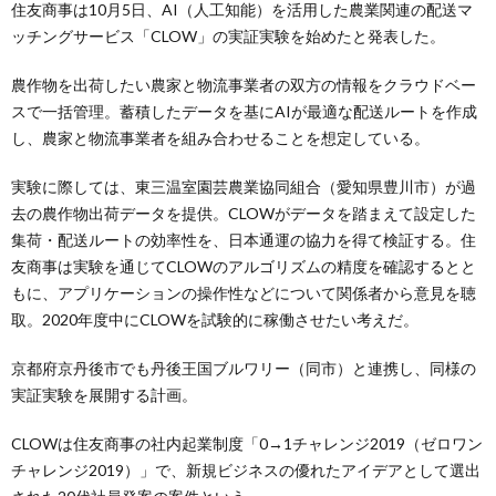
住友商事は10月5日、AI（人工知能）を活用した農業関連の配送マ
ッチングサービス「CLOW」の実証実験を始めたと発表した。
農作物を出荷したい農家と物流事業者の双方の情報をクラウドベー
スで一括管理。蓄積したデータを基にAIが最適な配送ルートを作成
し、農家と物流事業者を組み合わせることを想定している。
実験に際しては、東三温室園芸農業協同組合（愛知県豊川市）が過
去の農作物出荷データを提供。CLOWがデータを踏まえて設定した
集荷・配送ルートの効率性を、日本通運の協力を得て検証する。住
友商事は実験を通じてCLOWのアルゴリズムの精度を確認するとと
もに、アプリケーションの操作性などについて関係者から意見を聴
取。2020年度中にCLOWを試験的に稼働させたい考えだ。
京都府京丹後市でも丹後王国ブルワリー（同市）と連携し、同様の
実証実験を展開する計画。
CLOWは住友商事の社内起業制度「0→1チャレンジ2019（ゼロワン
チャレンジ2019）」で、新規ビジネスの優れたアイデアとして選出