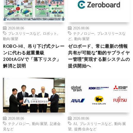
2026.08.06
2026.08.06
プレスリリースなど
,
ロボット
,
テクノロジー
,
プレスリリースな
動向/展望
ど
,
動向/展望
ROBO-HI、吊り下げ式クレー
ゼロボード、常に最新の情報
ンに代わる超重量級
共有が可能な“動的サプライヤ
200tAGVで「落下リスク」
ー管理”実現する新システムの
解消と説明
提供開始へ
2026.08.06
2026.08.06
テクノロジー
,
動向/展望
,
記者会
AI
,
プレスリリースなど
,
動向/展
見など
望
,
提携/合弁など