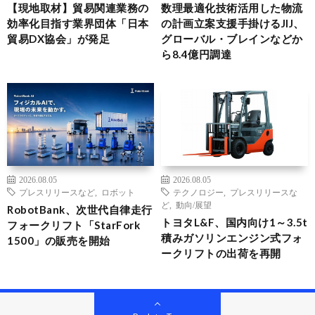
【現地取材】貿易関連業務の
数理最適化技術活用した物流
効率化目指す業界団体「日本
の計画立案支援手掛けるJIJ、
貿易DX協会」が発足
グローバル・ブレインなどか
ら8.4億円調達
2026.08.05
2026.08.05
プレスリリースなど
,
ロボット
テクノロジー
,
プレスリリースな
ど
,
動向/展望
RobotBank、次世代自律走行
トヨタL&F、国内向け1～3.5t
フォークリフト「StarFork
積みガソリンエンジン式フォ
1500」の販売を開始
ークリフトの出荷を再開