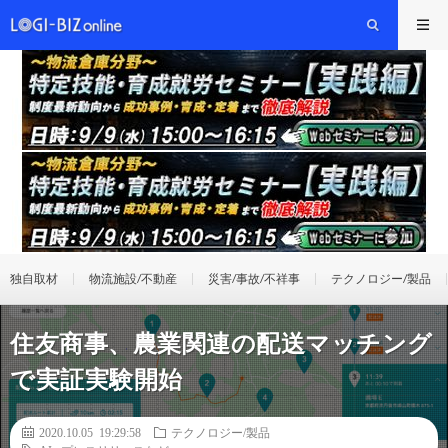
独自取材
物流施設/不動産
災害/事故/不祥事
テクノロジー/製品
住友商事、農業関連の配送マッチング
で実証実験開始
2020.10.05 19:29:58
テクノロジー/製品