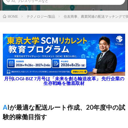
AI
,
プレスリリースなど
テクノロジー/製品
住友商事、農業関連の配送マッチングで
HOME
月刊LOGI-BIZ 7月号は「未来を創る輸送改革」 先行企業の
生存戦略を徹底取材
AIが最適な配送ルート作成、20年度中の試
験的稼働目指す