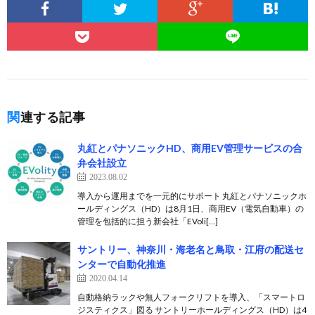
関連する記事
丸紅とパナソニックHD、商用EV管理サービスの合
弁会社設立
2023.08.02
導入から運用までを一元的にサポート 丸紅とパナソニックホ
ールディングス（HD）は8月1日、商用EV（電気自動車）の
管理を包括的に担う新会社「EVoli[…]
サントリー、神奈川・海老名と鳥取・江府の配送セ
ンターで自動化推進
2020.04.14
自動格納ラックや無人フォークリフトを導入、「スマートロ
ジスティクス」図る サントリーホールディングス（HD）は4