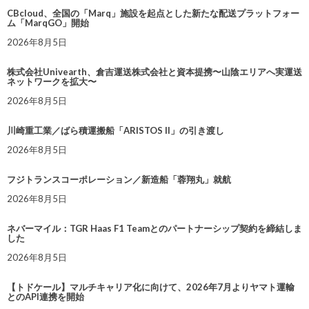
CBcloud、全国の「Marq」施設を起点とした新たな配送プラットフォー
ム「MarqGO」開始
2026年8月5日
株式会社Univearth、倉吉運送株式会社と資本提携〜山陰エリアへ実運送
ネットワークを拡大〜
2026年8月5日
川崎重工業／ばら積運搬船「ARISTOS II」の引き渡し
2026年8月5日
フジトランスコーポレーション／新造船「蓉翔丸」就航
2026年8月5日
ネバーマイル：TGR Haas F1 Teamとのパートナーシップ契約を締結しま
した
2026年8月5日
【トドケール】マルチキャリア化に向けて、2026年7月よりヤマト運輸
とのAPI連携を開始