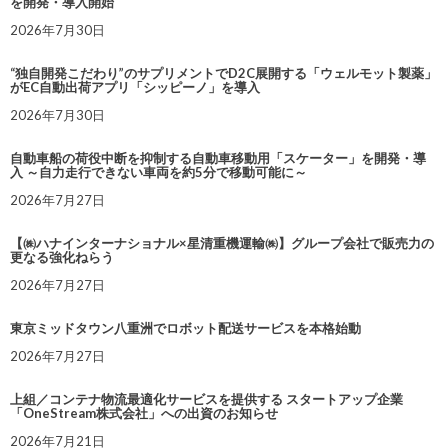
を開発・導入開始
2026年7月30日
“独自開発こだわり”のサプリメントでD2C展開する「ウェルモット製薬」
がEC自動出荷アプリ「シッピーノ」を導入
2026年7月30日
自動車船の荷役中断を抑制する自動車移動用「スケーター」を開発・導
入 ～自力走行できない車両を約5分で移動可能に～
2026年7月27日
【㈱ハナインターナショナル×星清重機運輸㈱】グループ会社で販売力の
更なる強化ねらう
2026年7月27日
東京ミッドタウン八重洲でロボット配送サービスを本格始動
2026年7月27日
上組／コンテナ物流最適化サービスを提供する スタートアップ企業
「OneStream株式会社」への出資のお知らせ
2026年7月21日