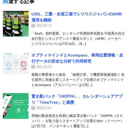
関連する記事
LIXIL、三重・名張工場でシリウスジャパンのAMR
運用を継続
2025.07.17
「RaaS」契約更新、ピッキング作業効率化図る 中国系の自立
走行型ピッキングアシスト搬送ロボット（AMR）メーカー、
シリウスジャパンは7月16日、LI[…]
オプティマインドとAcompany、車両位置情報・走
行データの安全な分析で共同研究
2021.01.21
複数の事業者から統合、「秘密計算」で機密情報漏洩防ぐ 名
古屋市に本拠を置くスタートアップ企業のオプティマインド
とAcompany（アカンパニー）は1月[…]
置き配バック「OKIPPA」、カレンダーシェアアプ
リ「TimeTree」と連携
2020.07.07
荷物の配送状況を容易に確認 置き配バック「OKIPPA（オキ
ッパ）」を取り扱うスタートアップ企業のYper（イーパー）
は7月7日、インターネット通販で[…]