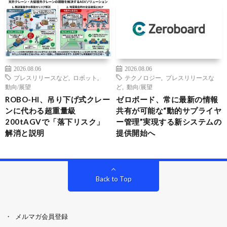
2026.08.06
2026.08.06
プレスリリースなど
,
ロボット
,
テクノロジー
,
プレスリリースな
動向/展望
ど
,
動向/展望
ROBO-HI、吊り下げ式クレー
ゼロボード、常に最新の情報
ンに代わる超重量級
共有が可能な“動的サプライヤ
200tAGVで「落下リスク」
ー管理”実現する新システムの
解消と説明
提供開始へ
Back to Top
メルマガ会員登録