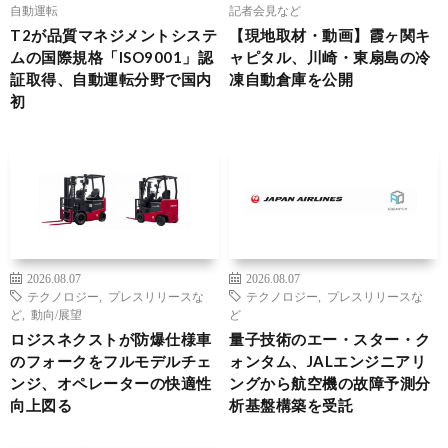
自動運転
記者会見など
T2が品質マネジメントシステ
【現地取材・動画】霞ヶ関キ
ムの国際規格「ISO9001」認
ャピタル、川崎・東扇島の冷
証取得、自動運転分野で国内
凍自動倉庫を公開
初
2026.08.07
2026.08.07
テクノロジー
,
プレスリリースな
テクノロジー
,
プレスリリースな
ど
,
動向/展望
ど
ロジスネクストが防爆仕様車
量子技術のエー・スター・ク
のフォークをフルモデルチェ
ォンタム、JALエンジニアリ
ンジ、オペレーターの快適性
ングから航空機の故障予測分
向上図る
析基盤構築を受託