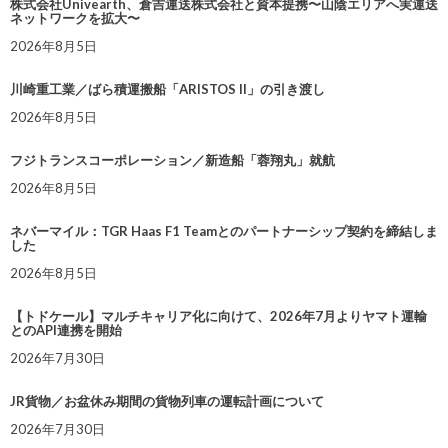
株式会社Univearth、倉吉運送株式会社と資本提携〜山陰エリアへ実運送
ネットワークを拡大〜
2026年8月5日
川崎重工業／ばら積運搬船「ARISTOS II」の引き渡し
2026年8月5日
フジトランスコーポレーション／新造船「蓉翔丸」就航
2026年8月5日
ネバーマイル：TGR Haas F1 Teamとのパートナーシップ契約を締結しま
した
2026年8月5日
【トドケール】マルチキャリア化に向けて、2026年7月よりヤマト運輸
とのAPI連携を開始
2026年7月30日
JR貨物／お盆休み期間の貨物列車の運転計画について
2026年7月30日