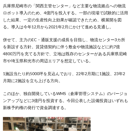
兵庫県尼崎市の「関西主管センター」など主要な物流拠点への物流
ロボット導入のため、4億円を投入する。一部の現場で試験的に活用
した結果、一定の生産性向上効果が確認できたため、横展開を図
る。導入は今年12月から2021年2月にかけて進める見通し。
併せて、主力のEC・通販支援の成長を目指し、物流センター3カ所
を新設する方針。賃貸借契約に伴う敷金や物流施設などに約7億
4800万円を充てる方針で、立地は既存のセンターがある兵庫県尼崎
市や埼玉県和光市の周辺エリアを想定している。
1施設当たり約5000坪を見込んでおり、22年2月期に1施設、23年2
月期に2施設を立ち上げる方向。
このほか、独自開発しているWMS（倉庫管理システム）のバージョ
ンアップなどに3億円を投資する。今回公表した設備投資はいずれも
新株予約権の発行で資金調達する。