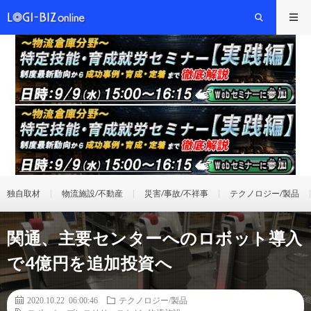
独自取材
物流施設/不動産
災害/事故/不祥事
テクノロジー/製品
関通、主要センターへのロボット導入
で4億円を追加投資へ
2020.10.22 06:00:46
テクノロジー/製品