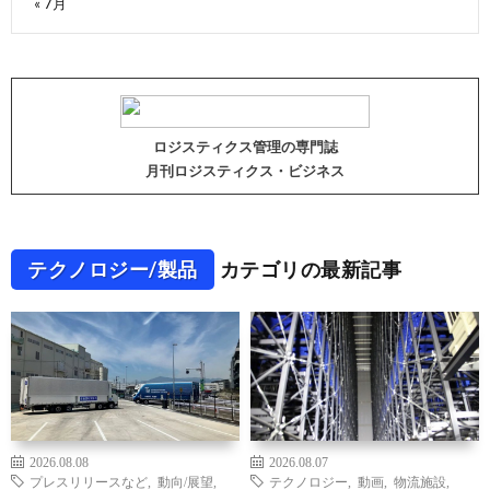
« 7月
ロジスティクス管理の専門誌
月刊ロジスティクス・ビジネス
テクノロジー/製品
カテゴリの最新記事
2026.08.08
2026.08.07
プレスリリースなど
,
動向/展望
,
テクノロジー
,
動画
,
物流施設
,