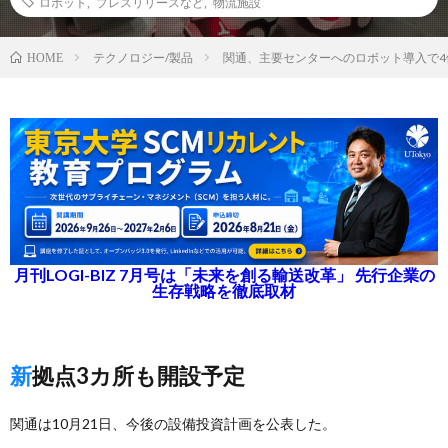
ロボット
,
プレスリリースなど
,
物流施設
テクノロジー/製品
関通、主要センターへのロボット導入で4
HOME
月刊LOGI-BIZ 7月号は「未来を創る輸送改革」 先行企業の
生存戦略を徹底取材
新拠点3カ所も開設予定
関通は10月21日、今後の設備投資計画を公表した。