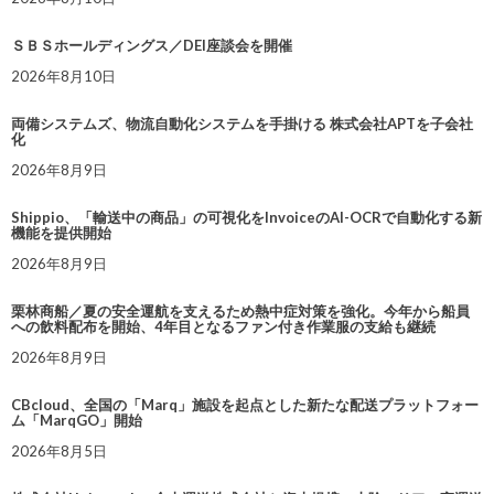
ＳＢＳホールディングス／DEI座談会を開催
2026年8月10日
両備システムズ、物流自動化システムを手掛ける 株式会社APTを子会社
化
2026年8月9日
Shippio、「輸送中の商品」の可視化をInvoiceのAI-OCRで自動化する新
機能を提供開始
2026年8月9日
栗林商船／夏の安全運航を支えるため熱中症対策を強化。今年から船員
への飲料配布を開始、4年目となるファン付き作業服の支給も継続
2026年8月9日
CBcloud、全国の「Marq」施設を起点とした新たな配送プラットフォー
ム「MarqGO」開始
2026年8月5日