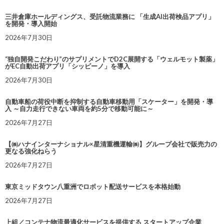
三井倉庫ホールディングス、受託物流業務に 「生成AI出荷検品アプリ」
を開発・導入開始
2026年7月30日
“独自開発こだわり”のサプリメントでD2C展開する「ウェルモット製薬」
がEC自動出荷アプリ「シッピーノ」を導入
2026年7月30日
自動車船の荷役中断を抑制する自動車移動用「スケーター」を開発・導
入 ～自力走行できない車両を約5分で移動可能に～
2026年7月27日
【㈱ハナインターナショナル×星清重機運輸㈱】グループ会社で販売力の
更なる強化ねらう
2026年7月27日
東京ミッドタウン八重洲でロボット配送サービスを本格始動
2026年7月27日
上組／コンテナ物流最適化サービスを提供する スタートアップ企業