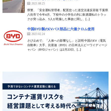
2021.08.25
県警、「安全運転管理者」配置怠った道交法違反容疑 千葉県
八街市で今年6月、下校中の小学生の列に飲酒運転のトラッ
クが突っ込み、5人が死傷した事故に関し、[…]
中国BYD製のEVバス部品に六価クロム使用
2023.02.24
さび止めで、「人体への影響なし」と説明 中国のEV（電気
自動車）大手、比亜迪（BYD）の日本法人ビーワイディージ
ャパン（BYDジャパン）は2月23日、[…]