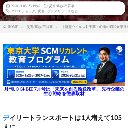
2020.11.05 23:19:42
災害/事故/不祥事
コロナショック
,
災害
,
プレスリリースなど
災害/事故/不祥事
【新型ウイルス】千葉・船橋の昭和倉庫営
HOME
月刊LOGI-BIZ 7月号は「未来を創る輸送改革」 先行企業の
生存戦略を徹底取材
デイリートランスポートは1人増えて105
人に