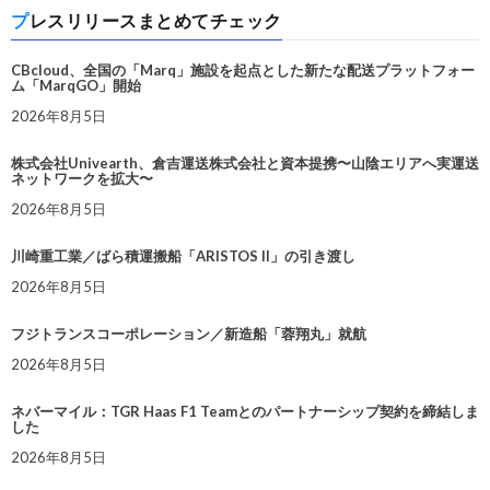
プレスリリースまとめてチェック
CBcloud、全国の「Marq」施設を起点とした新たな配送プラットフォー
ム「MarqGO」開始
2026年8月5日
株式会社Univearth、倉吉運送株式会社と資本提携〜山陰エリアへ実運送
ネットワークを拡大〜
2026年8月5日
川崎重工業／ばら積運搬船「ARISTOS II」の引き渡し
2026年8月5日
フジトランスコーポレーション／新造船「蓉翔丸」就航
2026年8月5日
ネバーマイル：TGR Haas F1 Teamとのパートナーシップ契約を締結しま
した
2026年8月5日