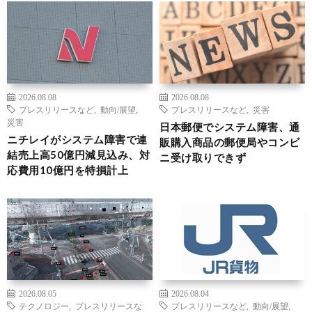
2026.08.08
2026.08.08
プレスリリースなど
,
動向/展望
,
プレスリリースなど
,
災害
災害
日本郵便でシステム障害、通
ニチレイがシステム障害で連
販購入商品の郵便局やコンビ
結売上高50億円減見込み、対
ニ受け取りできず
応費用10億円を特損計上
2026.08.05
2026.08.04
テクノロジー
,
プレスリリースな
プレスリリースなど
,
動向/展望
,