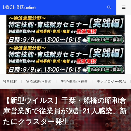
独自取材
物流施設/不動産
災害/事故/不祥事
テクノロジー/製品
【新型ウイルス】千葉・船橋の昭和倉
庫営業所で従業員が累計21人感染、新
たにクラスター発生