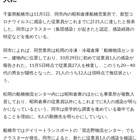
千葉県船橋市は11月5日、同市内の昭和倉庫船橋営業所で、新型コ
ロナウイルスに感染した従業員がこれまでに計21人に達したと発表
した。同市はクラスター（集団感染）が起きたと認定。感染経路の
特定などを進めている。
同市によれば、同営業所は松岡の冷凍・冷蔵倉庫「船橋物流センタ
ー」建物内に位置しており、10月29日に初めて従業員1人の感染が
報告された。11月5日時点で従業員27人を検査し、このうち20～40
代の男女が陽性となった。21人のうち12人は現時点で無症状とい
う。
松岡の船橋物流センター内には昭和倉庫のほかにも事業所が複数入
居しており、昭和倉庫の従業員以外にもこれまでに8人の感染が明ら
かになっているという。同市は疫学的な調査を進めている最中であ
ることを理由に、8人の勤務先を明らかにしていない。
船橋市ではデイリートランスポートの「習志野物流センター」でも
クラスターが発生。同市によると、新たに従業員1人の感染を確認し