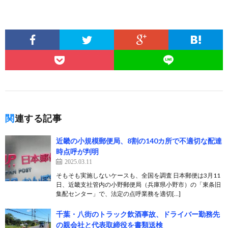
関連する記事
近畿の小規模郵便局、8割の140カ所で不適切な配達
時点呼が判明
2025.03.11
そもそも実施しないケースも、全国を調査 日本郵便は3月11
日、近畿支社管内の小野郵便局（兵庫県小野市）の「東条旧
集配センター」で、法定の点呼業務を適切[…]
千葉・八街のトラック飲酒事故、ドライバー勤務先
の親会社と代表取締役を書類送検