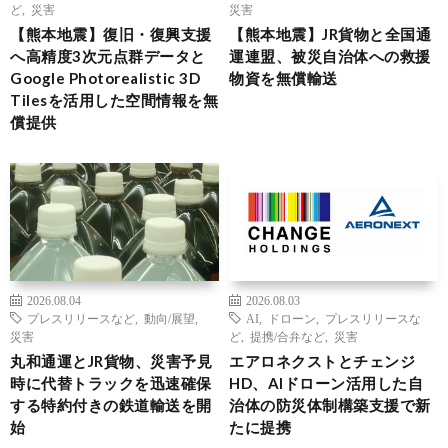
ど
,
災害
災害
【熊本地震】復旧・復興支援
【熊本地震】JR貨物と全国通
へ高精度3次元点群データと
運連盟、被災自治体への救援
Google Photorealistic 3D
物資を無償輸送
Tilesを活用した空間情報を無
償提供
2026.08.04
2026.08.03
プレスリリースなど
,
動向/展望
,
AI
,
ドローン
,
プレスリリースな
災害
ど
,
提携/合弁など
,
災害
丸和通運とJR貨物、災害予見
エアロネクストとチェンジ
時に代替トラックを迅速確保
HD、AIドローン活用した自
する特約付きの鉄道輸送を開
治体の防災体制構築支援で新
始
たに提携