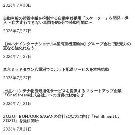
2026年7月30日
自動車船の荷役中断を抑制する自動車移動用「スケーター」を開発・導
入 ～自力走行できない車両を約5分で移動可能に～
2026年7月27日
【㈱ハナインターナショナル×星清重機運輸㈱】グループ会社で販売力の
更なる強化ねらう
2026年7月27日
東京ミッドタウン八重洲でロボット配送サービスを本格始動
2026年7月27日
上組／コンテナ物流最適化サービスを提供する スタートアップ企業
「OneStream株式会社」への出資のお知らせ
2026年7月21日
ZOZO、BONJOUR SAGANの自社EC拡大に向け「Fulfillment by
ZOZO」を提供開始
2026年7月21日