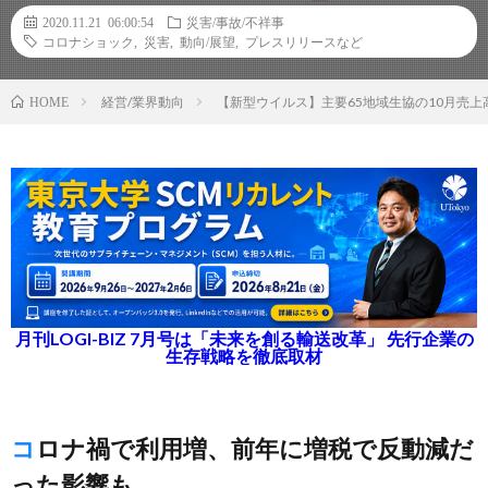
2020.11.21 06:00:54
災害/事故/不祥事
コロナショック
,
災害
,
動向/展望
,
プレスリリースなど
経営/業界動向
【新型ウイルス】主要65地域生協の10月売上
HOME
月刊LOGI-BIZ 7月号は「未来を創る輸送改革」 先行企業の
生存戦略を徹底取材
コロナ禍で利用増、前年に増税で反動減だ
った影響も