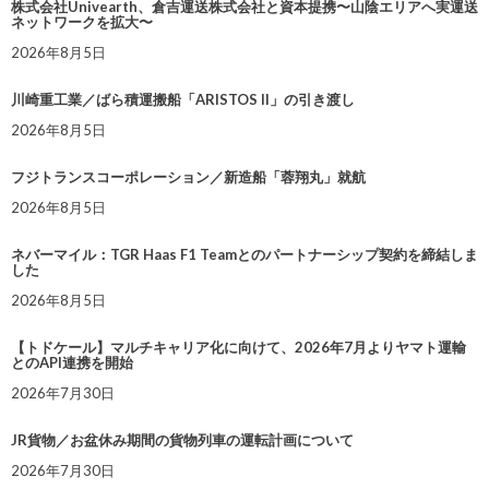
株式会社Univearth、倉吉運送株式会社と資本提携〜山陰エリアへ実運送
ネットワークを拡大〜
2026年8月5日
川崎重工業／ばら積運搬船「ARISTOS II」の引き渡し
2026年8月5日
フジトランスコーポレーション／新造船「蓉翔丸」就航
2026年8月5日
ネバーマイル：TGR Haas F1 Teamとのパートナーシップ契約を締結しま
した
2026年8月5日
【トドケール】マルチキャリア化に向けて、2026年7月よりヤマト運輸
とのAPI連携を開始
2026年7月30日
JR貨物／お盆休み期間の貨物列車の運転計画について
2026年7月30日