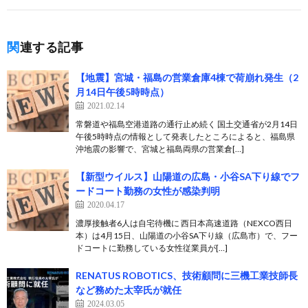
関連する記事
【地震】宮城・福島の営業倉庫4棟で荷崩れ発生（2
月14日午後5時時点）
2021.02.14
常磐道や福島空港道路の通行止め続く 国土交通省が2月14日
午後5時時点の情報として発表したところによると、福島県
沖地震の影響で、宮城と福島両県の営業倉[…]
【新型ウイルス】山陽道の広島・小谷SA下り線でフ
ードコート勤務の女性が感染判明
2020.04.17
濃厚接触者6人は自宅待機に 西日本高速道路（NEXCO西日
本）は4月15日、山陽道の小谷SA下り線（広島市）で、フー
ドコートに勤務している女性従業員が[…]
RENATUS ROBOTICS、技術顧問に三機工業技師長
など務めた太宰氏が就任
2024.03.05