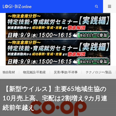
独自取材
物流施設/不動産
災害/事故/不祥事
テクノロジー/製品
【新型ウイルス】主要65地域生協の
10月売上高、宅配は2割増え9カ月連
続前年越え