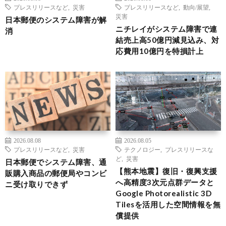
プレスリリースなど
,
災害
プレスリリースなど
,
動向/展望
,
災害
日本郵便のシステム障害が解
ニチレイがシステム障害で連
消
結売上高50億円減見込み、対
応費用10億円を特損計上
2026.08.08
2026.08.05
プレスリリースなど
,
災害
テクノロジー
,
プレスリリースな
ど
,
災害
日本郵便でシステム障害、通
【熊本地震】復旧・復興支援
販購入商品の郵便局やコンビ
へ高精度3次元点群データと
ニ受け取りできず
Google Photorealistic 3D
Tilesを活用した空間情報を無
償提供