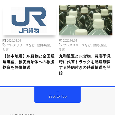
2026.08.04
2026.08.04
プレスリリースなど
,
動向/展望
,
プレスリリースなど
,
動向/展望
,
災害
災害
【熊本地震】JR貨物と全国通
丸和通運とJR貨物、災害予見
運連盟、被災自治体への救援
時に代替トラックを迅速確保
物資を無償輸送
する特約付きの鉄道輸送を開
始
Back to Top