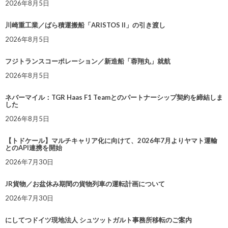
2026年8月5日
川崎重工業／ばら積運搬船「ARISTOS II」の引き渡し
2026年8月5日
フジトランスコーポレーション／新造船「蓉翔丸」就航
2026年8月5日
ネバーマイル：TGR Haas F1 Teamとのパートナーシップ契約を締結しま
した
2026年8月5日
【トドケール】マルチキャリア化に向けて、2026年7月よりヤマト運輸
とのAPI連携を開始
2026年7月30日
JR貨物／お盆休み期間の貨物列車の運転計画について
2026年7月30日
にしてつドイツ現地法人 シュツットガルト事務所移転のご案内