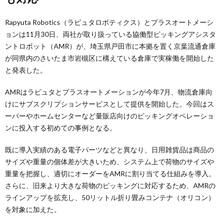
Rapyuta Robotics（ラピュタロボティクス）とプラスオートメーシ
ョンは11月30日、両社が取り扱っている協働型ピッキングアシスタ
ントロボット（AMR）が、埼玉県戸田市に本拠を置く京葉流通倉庫
が同県内のさいたま市岩槻区に構えている倉庫で実稼働を開始した
と発表した。
AMRはラピュタとプラスオートメーションが今年7月、物流倉庫向
けにサブスクリプションサービスとして提供を開始した。今回はス
ーパーやホームセンターなど量販店向けのピッキングオペレーショ
ンに投入する初めての事例となる。
既に導入実績のある電子パーツなどと異なり、日用雑貨品は商品の
サイズや重量の個体差が大きいため、システム上で荷物のサイズや
重量を把握し、適切にオーダーをAMRに割り当てる仕組みを導入。
さらに、旧来より大きな荷物のピッキングに対応するため、AMRの
ラインアップを拡充し、50リットル折り畳みコンテナ（オリコン）
を対象に加えた。