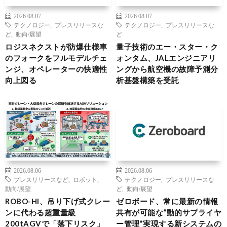
2026.08.07
2026.08.07
テクノロジー
,
プレスリリースな
テクノロジー
,
プレスリリースな
ど
,
動向/展望
ど
ロジスネクストが防爆仕様車
量子技術のエー・スター・ク
のフォークをフルモデルチェ
ォンタム、JALエンジニアリ
ンジ、オペレーターの快適性
ングから航空機の故障予測分
向上図る
析基盤構築を受託
2026.08.06
2026.08.06
プレスリリースなど
,
ロボット
,
テクノロジー
,
プレスリリースな
動向/展望
ど
,
動向/展望
ROBO-HI、吊り下げ式クレー
ゼロボード、常に最新の情報
ンに代わる超重量級
共有が可能な“動的サプライヤ
200tAGVで「落下リスク」
ー管理”実現する新システムの