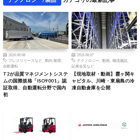
2026.08.08
2026.08.07
プレスリリースなど
,
動向/展望
,
テクノロジー
,
動画
,
物流施設
,
自動運転
記者会見など
T2が品質マネジメントシステ
【現地取材・動画】霞ヶ関キ
ムの国際規格「ISO9001」認
ャピタル、川崎・東扇島の冷
証取得、自動運転分野で国内
凍自動倉庫を公開
初