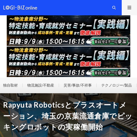
独自取材
物流施設/不動産
災害/事故/不祥事
テクノロジー/製品
Rapyuta Roboticsとプラスオートメ
ーション、埼玉の京葉流通倉庫でピッ
キングロボットの実稼働開始