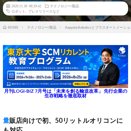
2020.11.30 08:29:42
テクノロジー/製品
ロボット
,
プレスリリースなど
テクノロジー/製品
Rapyuta Roboticsとプラスオー
HOME
月刊LOGI-BIZ 7月号は「未来を創る輸送改革」 先行企業の
生存戦略を徹底取材
量販店向けで初、50リットルオリコンに
も対応