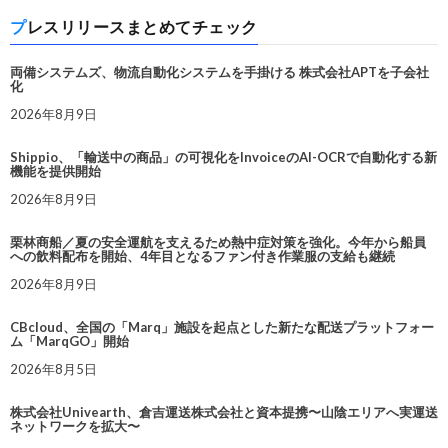
プレスリリースまとめてチェック
両備システムズ、物流自動化システムを手掛ける 株式会社APTを子会社
化
2026年8月9日
Shippio、「輸送中の商品」の可視化をInvoiceのAI-OCRで自動化する新
機能を提供開始
2026年8月9日
栗林商船／夏の安全運航を支えるため熱中症対策を強化。今年から船員
への飲料配布を開始、4年目となるファン付き作業服の支給も継続
2026年8月9日
CBcloud、全国の「Marq」施設を起点とした新たな配送プラットフォー
ム「MarqGO」開始
2026年8月5日
株式会社Univearth、倉吉運送株式会社と資本提携〜山陰エリアへ実運送
ネットワークを拡大〜