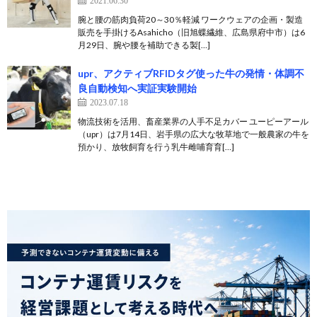
2021.06.30
腕と腰の筋肉負荷20～30％軽減 ワークウェアの企画・製造
販売を手掛けるAsahicho（旧旭蝶繊維、広島県府中市）は6
月29日、腕や腰を補助できる製[…]
upr、アクティブRFIDタグ使った牛の発情・体調不
良自動検知へ実証実験開始
2023.07.18
物流技術を活用、畜産業界の人手不足カバー ユーピーアール
（upr）は7月14日、岩手県の広大な牧草地で一般農家の牛を
預かり、放牧飼育を行う乳牛雌哺育育[…]