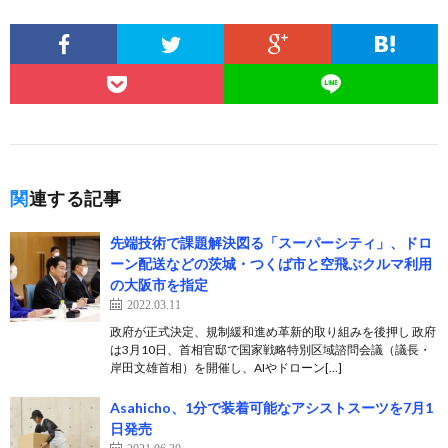
関連する記事
先端技術で課題解決図る「スーパーシティ」、ドロ
ーン配送などの茨城・つくば市と空飛ぶクルマ利用
の大阪市を指定
2022.03.11
政府が正式決定、規制緩和進め革新的取り組みを後押し 政府
は3月10日、首相官邸で国家戦略特別区域諮問会議（議長・
岸田文雄首相）を開催し、AIやドローン[…]
Asahicho、1分で装着可能なアシストスーツを7月1
日発売