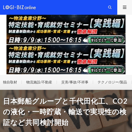
独自取材
物流施設/不動産
災害/事故/不祥事
テクノロジー/製品
日本郵船グループと千代田化工、CO2
の液化・一時貯蔵・輸送で実現性の検
証など共同検討開始