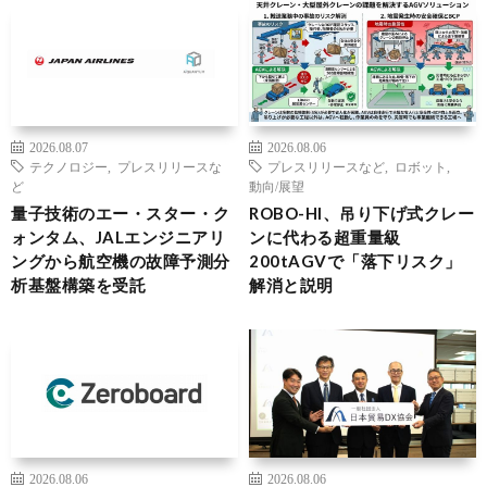
2026.08.07
2026.08.06
テクノロジー
,
プレスリリースな
プレスリリースなど
,
ロボット
,
ど
動向/展望
量子技術のエー・スター・ク
ROBO-HI、吊り下げ式クレー
ォンタム、JALエンジニアリ
ンに代わる超重量級
ングから航空機の故障予測分
200tAGVで「落下リスク」
析基盤構築を受託
解消と説明
2026.08.06
2026.08.06