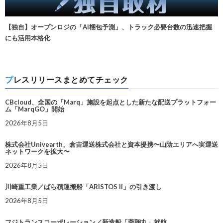
【独自】オープンロジの「AI梱包予測」、トラック必要台数の迅速把握
にも活用本格化
プレスリリースまとめてチェック
CBcloud、全国の「Marq」施設を起点とした新たな配送プラットフォー
ム「MarqGO」開始
2026年8月5日
株式会社Univearth、倉吉運送株式会社と資本提携〜山陰エリアへ実運送
ネットワークを拡大〜
2026年8月5日
川崎重工業／ばら積運搬船「ARISTOS II」の引き渡し
2026年8月5日
フジトランスコーポレーション／新造船「蓉翔丸」就航