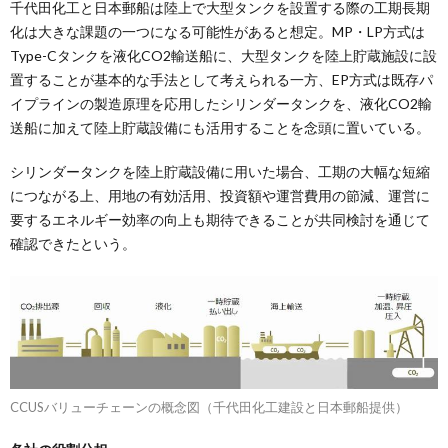
千代田化工と日本郵船は陸上で大型タンクを設置する際の工期長期
化は大きな課題の一つになる可能性があると想定。MP・LP方式は
Type-Cタンクを液化CO2輸送船に、大型タンクを陸上貯蔵施設に設
置することが基本的な手法として考えられる一方、EP方式は既存パ
イプラインの製造原理を応用したシリンダータンクを、液化CO2輸
送船に加えて陸上貯蔵設備にも活用することを念頭に置いている。
シリンダータンクを陸上貯蔵設備に用いた場合、工期の大幅な短縮
につながる上、用地の有効活用、投資額や運営費用の節減、運営に
要するエネルギー効率の向上も期待できることが共同検討を通じて
確認できたという。
CCUSバリューチェーンの概念図（千代田化工建設と日本郵船提供）