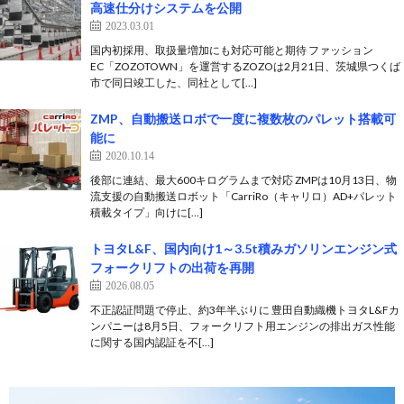
高速仕分けシステムを公開
2023.03.01
国内初採用、取扱量増加にも対応可能と期待 ファッション
EC「ZOZOTOWN」を運営するZOZOは2月21日、茨城県つくば
市で同日竣工した、同社として[…]
ZMP、自動搬送ロボで一度に複数枚のパレット搭載可
能に
2020.10.14
後部に連結、最大600キログラムまで対応 ZMPは10月13日、物
流支援の自動搬送ロボット「CarriRo（キャリロ）AD+パレット
積載タイプ」向けに[…]
トヨタL&F、国内向け1～3.5t積みガソリンエンジン式
フォークリフトの出荷を再開
2026.08.05
不正認証問題で停止、約3年半ぶりに 豊田自動織機トヨタL&Fカ
ンパニーは8月5日、フォークリフト用エンジンの排出ガス性能
に関する国内認証を不[…]