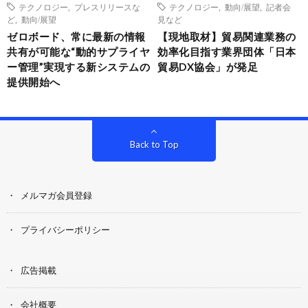
テクノロジー
,
プレスリリースな
テクノロジー
,
動向/展望
,
記者会
ど
,
動向/展望
見など
ゼロボード、常に最新の情報
【現地取材】貿易関連業務の
共有が可能な“動的サプライヤ
効率化目指す業界団体「日本
ー管理”実現する新システムの
貿易DX協会」が発足
提供開始へ
Back to Top
メルマガ会員登録
プライバシーポリシー
広告掲載
会社概要