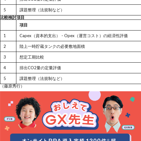
5
課題整理（法規制など）
比較検討項目
項目
1
Capex（資本的支出）・Opex（運営コスト）の経済性評価
2
陸上一時貯蔵タンクの必要敷地面積
3
想定工期比較
4
排出CO2量の定量評価
5
課題整理（法規制など）
（藤原秀行）