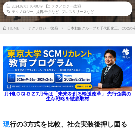
2024.02.01 06:00:49
テクノロジー/製品
テクノロジー
,
提携/合弁など
,
プレスリリースなど
テクノロジー/製品
日本郵船グループと千代田化工、CO2の
HOME
月刊LOGI-BIZ 7月号は「未来を創る輸送改革」 先行企業の
生存戦略を徹底取材
現行の3方式を比較、社会実装後押し図る