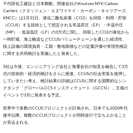
千代田化工建設と日本郵船、関連会社のKnutsen NYK Carbon
Carriers（クヌッツェン・エヌワイケイ・カーボン・キャリアーズ、
KNCC）は1月31日、液化二酸化炭素（CO2）を回収・利用・貯留
（CCUS）する技術として想定される常温昇圧（EP）・中温中圧
（MP）・低温低圧（LP）の3方式に関し、回収したCO2の液化から
一時貯蔵、海上輸送などCCUSバリューチェーンを通じた経済性、
陸上設備の環境負荷・工期・敷地面積などの定量評価や実現性検証
に関する共同検討を実施したと発表した。
3社は今後、エンジニアリング会社と海運会社の知見を融合して3方
式の技術的・経済的検討をさらに推進、CCUSの社会実装を後押し
していきたい考え。検討結果の詳細はCCUSに関する国際的なシン
クタンク「グローバルCCSインスティテュート（GCCSI）」主催の
イベントで3月に発表する予定。
世界中で多数のCCUSプロジェクトが計画され、日本でも2020年代
後半以降、複数のCCUSプロジェクトが同時並行で立ち上がること
が見込まれる。