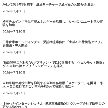
JAL／2026年8月前半 燃油サーチャージ適用額のお知らせ(変更)
2026年7月30日
椿本チエイン／再生可能エネルギーを活用し、カーボンニュートラル実
現を加速
2026年7月30日
三井倉庫ホールディングス、受託物流業務に 「生成AI出荷検品アプリ」
を開発・導入開始
2026年7月30日
“独自開発こだわり”のサプリメントでD2C展開する「ウェルモット製薬」
がEC自動出荷アプリ「シッピーノ」を導入
2026年7月30日
自動車船の荷役中断を抑制する自動車移動用「スケーター」を開発・導
入 ～自力走行できない車両を約5分で移動可能に～
2026年7月27日
【㈱ハナインターナショナル×星清重機運輸㈱】グループ会社で販売力の
更なる強化ねらう