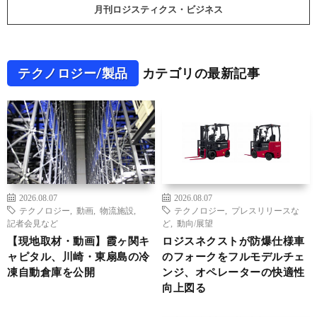
月刊ロジスティクス・ビジネス
テクノロジー/製品
カテゴリの最新記事
2026.08.07
2026.08.07
テクノロジー
,
動画
,
物流施設
,
テクノロジー
,
プレスリリースな
記者会見など
ど
,
動向/展望
【現地取材・動画】霞ヶ関キ
ロジスネクストが防爆仕様車
ャピタル、川崎・東扇島の冷
のフォークをフルモデルチェ
凍自動倉庫を公開
ンジ、オペレーターの快適性
向上図る