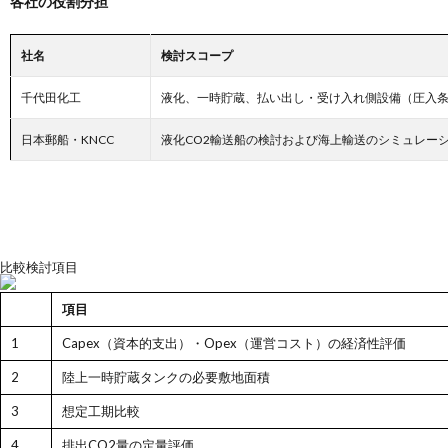
各社の役割分担
社名
検討スコープ
千代田化工
液化、一時貯蔵、払い出し・受け入れ側設備（圧入
日本郵船・KNCC
液化CO2輸送船の検討および海上輸送のシミュレー
比較検討項目
項目
1
Capex（資本的支出）・Opex（運営コスト）の経済性評価
2
陸上一時貯蔵タンクの必要敷地面積
3
想定工期比較
4
排出CO2量の定量評価