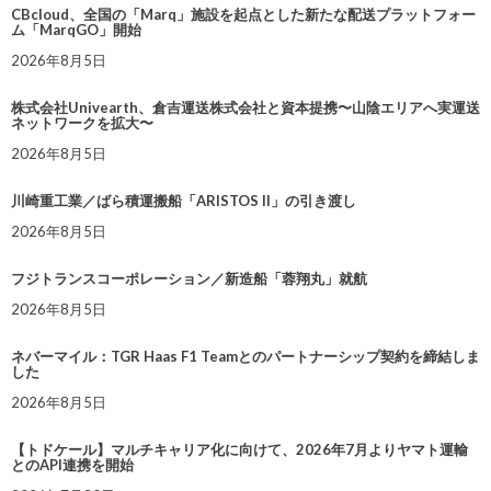
CBcloud、全国の「Marq」施設を起点とした新たな配送プラットフォー
ム「MarqGO」開始
2026年8月5日
株式会社Univearth、倉吉運送株式会社と資本提携〜山陰エリアへ実運送
ネットワークを拡大〜
2026年8月5日
川崎重工業／ばら積運搬船「ARISTOS II」の引き渡し
2026年8月5日
フジトランスコーポレーション／新造船「蓉翔丸」就航
2026年8月5日
ネバーマイル：TGR Haas F1 Teamとのパートナーシップ契約を締結しま
した
2026年8月5日
【トドケール】マルチキャリア化に向けて、2026年7月よりヤマト運輸
とのAPI連携を開始