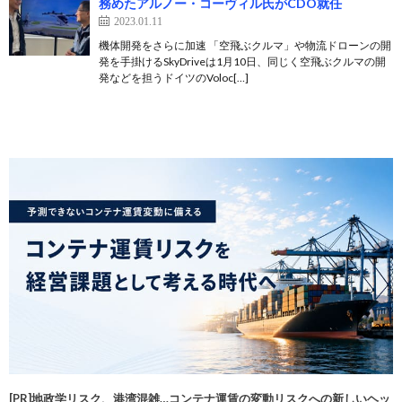
務めたアルノー・コーヴィル氏がCDO就任
2023.01.11
機体開発をさらに加速 「空飛ぶクルマ」や物流ドローンの開
発を手掛けるSkyDriveは1月10日、同じく空飛ぶクルマの開
発などを担うドイツのVoloc[…]
[PR]地政学リスク、港湾混雑…コンテナ運賃の変動リスクへの新しいヘッ