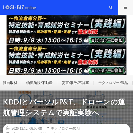
独自取材
物流施設/不動産
災害/事故/不祥事
テクノロジー/製品
KDDIとパーソルP&T、ドローンの運
航管理システムで実証実験へ
2020.12.12 06:00:08
テクノロジー/製品