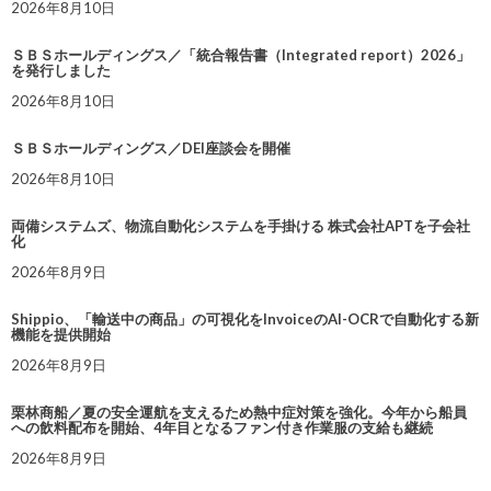
2026年8月10日
ＳＢＳホールディングス／「統合報告書（Integrated report）2026」
を発行しました
2026年8月10日
ＳＢＳホールディングス／DEI座談会を開催
2026年8月10日
両備システムズ、物流自動化システムを手掛ける 株式会社APTを子会社
化
2026年8月9日
Shippio、「輸送中の商品」の可視化をInvoiceのAI-OCRで自動化する新
機能を提供開始
2026年8月9日
栗林商船／夏の安全運航を支えるため熱中症対策を強化。今年から船員
への飲料配布を開始、4年目となるファン付き作業服の支給も継続
2026年8月9日