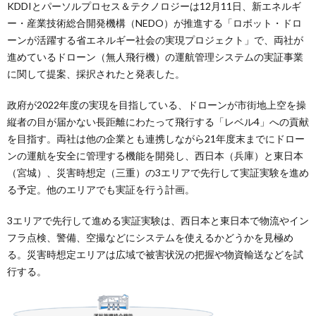
KDDIとパーソルプロセス＆テクノロジーは12月11日、新エネルギ
ー・産業技術総合開発機構（NEDO）が推進する「ロボット・ドロ
ーンが活躍する省エネルギー社会の実現プロジェクト」で、両社が
進めているドローン（無人飛行機）の運航管理システムの実証事業
に関して提案、採択されたと発表した。
政府が2022年度の実現を目指している、ドローンが市街地上空を操
縦者の目が届かない長距離にわたって飛行する「レベル4」への貢献
を目指す。両社は他の企業とも連携しながら21年度末までにドロー
ンの運航を安全に管理する機能を開発し、西日本（兵庫）と東日本
（宮城）、災害時想定（三重）の3エリアで先行して実証実験を進め
る予定。他のエリアでも実証を行う計画。
3エリアで先行して進める実証実験は、西日本と東日本で物流やイン
フラ点検、警備、空撮などにシステムを使えるかどうかを見極め
る。災害時想定エリアは広域で被害状況の把握や物資輸送などを試
行する。