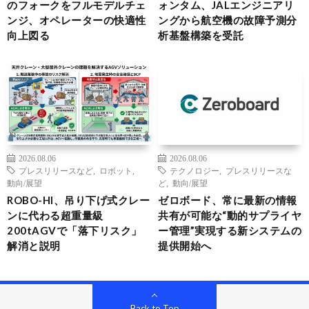
のフォークをフルモデルチェ
ォンタム、JALエンジニアリ
ンジ、オペレーターの快適性
ングから航空機の故障予測分
向上図る
析基盤構築を受託
2026.08.06
2026.08.06
プレスリリースなど
,
ロボット
,
テクノロジー
,
プレスリリースな
動向/展望
ど
,
動向/展望
ROBO-HI、吊り下げ式クレー
ゼロボード、常に最新の情報
ンに代わる超重量級
共有が可能な“動的サプライヤ
200tAGVで「落下リスク」
ー管理”実現する新システムの
解消と説明
提供開始へ
Back to Top