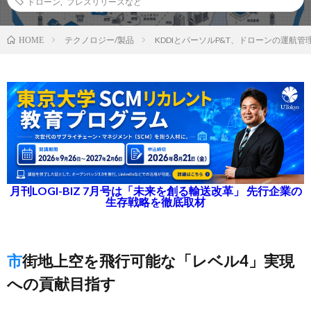
ドローン
,
プレスリリースなど
テクノロジー/製品
KDDIとパーソルP&T、ドローンの運航
HOME
月刊LOGI-BIZ 7月号は「未来を創る輸送改革」 先行企業の
生存戦略を徹底取材
市街地上空を飛行可能な「レベル4」実現
への貢献目指す