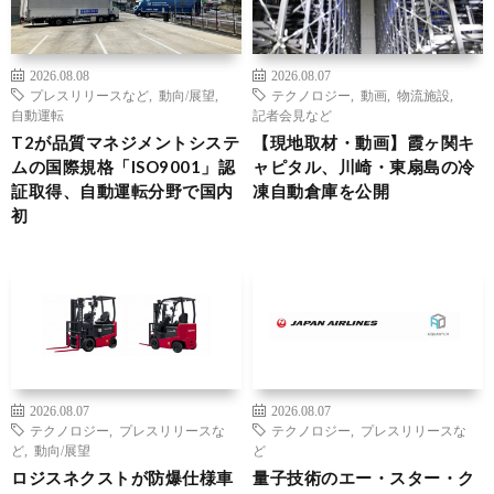
2026.08.08
2026.08.07
プレスリリースなど
,
動向/展望
,
テクノロジー
,
動画
,
物流施設
,
自動運転
記者会見など
T2が品質マネジメントシステ
【現地取材・動画】霞ヶ関キ
ムの国際規格「ISO9001」認
ャピタル、川崎・東扇島の冷
証取得、自動運転分野で国内
凍自動倉庫を公開
初
2026.08.07
2026.08.07
テクノロジー
,
プレスリリースな
テクノロジー
,
プレスリリースな
ど
,
動向/展望
ど
ロジスネクストが防爆仕様車
量子技術のエー・スター・ク