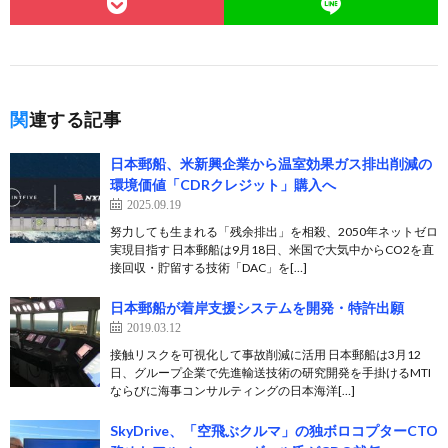
関連する記事
日本郵船、米新興企業から温室効果ガス排出削減の
環境価値「CDRクレジット」購入へ
2025.09.19
努力しても生まれる「残余排出」を相殺、2050年ネットゼロ
実現目指す 日本郵船は9月18日、米国で大気中からCO2を直
接回収・貯留する技術「DAC」を[…]
日本郵船が着岸支援システムを開発・特許出願
2019.03.12
接触リスクを可視化して事故削減に活用 日本郵船は3月12
日、グループ企業で先進輸送技術の研究開発を手掛けるMTI
ならびに海事コンサルティングの日本海洋[…]
SkyDrive、「空飛ぶクルマ」の独ボロコプターCTO