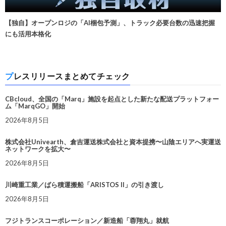
【独自】オープンロジの「AI梱包予測」、トラック必要台数の迅速把握
にも活用本格化
プレスリリースまとめてチェック
CBcloud、全国の「Marq」施設を起点とした新たな配送プラットフォー
ム「MarqGO」開始
2026年8月5日
株式会社Univearth、倉吉運送株式会社と資本提携〜山陰エリアへ実運送
ネットワークを拡大〜
2026年8月5日
川崎重工業／ばら積運搬船「ARISTOS II」の引き渡し
2026年8月5日
フジトランスコーポレーション／新造船「蓉翔丸」就航