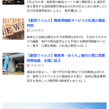
5月は76％増、旅客便の輸送スペース減り運航増える 成田空
港を運営する成田国際空港会社が6月29日まとめた発表した5
月の空港運用状況によると、航空機の[…]
【新型ウイルス】郵便局物販サービスの社員が感染
判明
2020.08.02
経緯など詳細は開示せず 日本郵便は8月2日、子会社でカタロ
グの編集・発行や商品販売などを手掛ける郵便局物販サービ
ス（東京・江東区東陽）の社員が新型コロ[…]
【新型ウイルス】郵便局・ゆうちょ銀行の窓口営業
時間短縮、全国に拡大
2020.04.16
感染拡大防止へ、一部で平日午後7時まで 日本郵便は4月15
日、新型コロナウイルスの感染拡大を受け、政府が緊急事態
宣言を発令した7都府県の郵便局とゆうち[…]