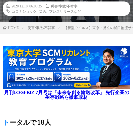
2020.12.18 06:00:25
災害/事故/不祥事
コロナショック
,
災害
,
プレスリリースなど
災害/事故/不祥事
【新型ウイルス】東京・足立の樋口物流サ
HOME
月刊LOGI-BIZ 7月号は「未来を創る輸送改革」 先行企業の
生存戦略を徹底取材
トータルで18人