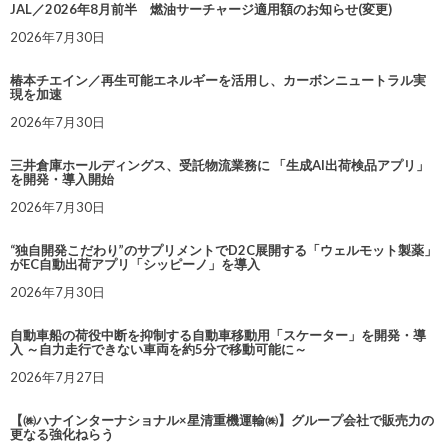
JAL／2026年8月前半 燃油サーチャージ適用額のお知らせ(変更)
2026年7月30日
椿本チエイン／再生可能エネルギーを活用し、カーボンニュートラル実
現を加速
2026年7月30日
三井倉庫ホールディングス、受託物流業務に 「生成AI出荷検品アプリ」
を開発・導入開始
2026年7月30日
“独自開発こだわり”のサプリメントでD2C展開する「ウェルモット製薬」
がEC自動出荷アプリ「シッピーノ」を導入
2026年7月30日
自動車船の荷役中断を抑制する自動車移動用「スケーター」を開発・導
入 ～自力走行できない車両を約5分で移動可能に～
2026年7月27日
【㈱ハナインターナショナル×星清重機運輸㈱】グループ会社で販売力の
更なる強化ねらう