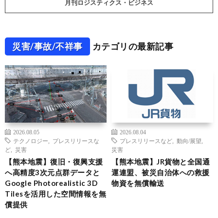
月刊ロジスティクス・ビジネス
災害/事故/不祥事
カテゴリの最新記事
2026.08.05
2026.08.04
テクノロジー
,
プレスリリースな
プレスリリースなど
,
動向/展望
,
ど
,
災害
災害
【熊本地震】復旧・復興支援
【熊本地震】JR貨物と全国通
へ高精度3次元点群データと
運連盟、被災自治体への救援
Google Photorealistic 3D
物資を無償輸送
Tilesを活用した空間情報を無
償提供