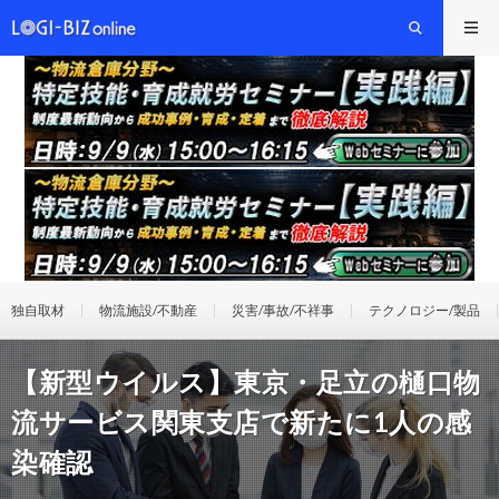
独自取材
物流施設/不動産
災害/事故/不祥事
テクノロジー/製品
【新型ウイルス】東京・足立の樋口物
流サービス関東支店で新たに1人の感
染確認