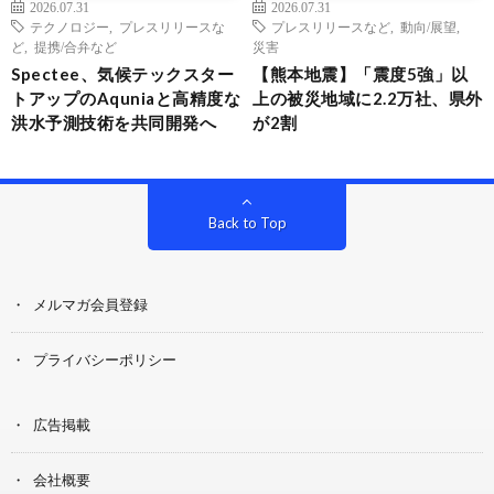
2026.07.31
2026.07.31
テクノロジー
,
プレスリリースな
プレスリリースなど
,
動向/展望
,
ど
,
提携/合弁など
災害
Spectee、気候テックスター
【熊本地震】「震度5強」以
トアップのAquniaと高精度な
上の被災地域に2.2万社、県外
洪水予測技術を共同開発へ
が2割
Back to Top
メルマガ会員登録
プライバシーポリシー
広告掲載
会社概要