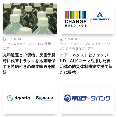
2026.08.04
2026.08.03
プレスリリースなど
,
動向/展望
,
AI
,
ドローン
,
プレスリリースな
災害
ど
,
提携/合弁など
,
災害
丸和通運とJR貨物、災害予見
エアロネクストとチェンジ
時に代替トラックを迅速確保
HD、AIドローン活用した自
する特約付きの鉄道輸送を開
治体の防災体制構築支援で新
始
たに提携