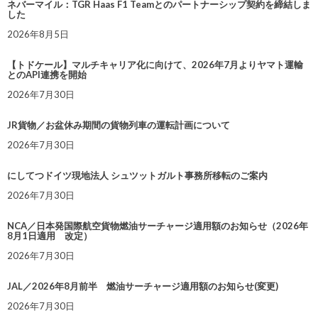
ネバーマイル：TGR Haas F1 Teamとのパートナーシップ契約を締結しま
した
2026年8月5日
【トドケール】マルチキャリア化に向けて、2026年7月よりヤマト運輸
とのAPI連携を開始
2026年7月30日
JR貨物／お盆休み期間の貨物列車の運転計画について
2026年7月30日
にしてつドイツ現地法人 シュツットガルト事務所移転のご案内
2026年7月30日
NCA／日本発国際航空貨物燃油サーチャージ適用額のお知らせ（2026年
8月1日適用 改定）
2026年7月30日
JAL／2026年8月前半 燃油サーチャージ適用額のお知らせ(変更)
2026年7月30日