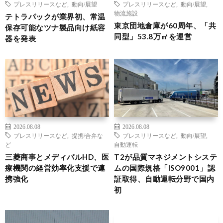
プレスリリースなど
,
動向/展望
プレスリリースなど
,
動向/展望
,
物流施設
テトラパックが業界初、常温
東京団地倉庫が60周年、「共
保存可能なツナ製品向け紙容
同型」53.8万㎡を運営
器を発表
2026.08.08
2026.08.08
プレスリリースなど
,
提携/合弁な
プレスリリースなど
,
動向/展望
,
ど
自動運転
三菱商事とメディパルHD、医
T2が品質マネジメントシステ
療機関の経営効率化支援で連
ムの国際規格「ISO9001」認
携強化
証取得、自動運転分野で国内
初