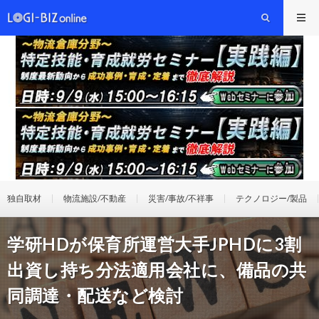
独自取材
物流施設/不動産
災害/事故/不祥事
テクノロジー/製品
学研HDが保育所運営大手JPHDに3割
出資し持ち分法適用会社に、備品の共
同調達・配送など検討