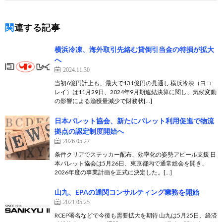
関連する記事
横浜冷凍、海外取引先絡む貸倒引当金の特損が拡大
へ
2024.11.30
当初6億円計上も、最大で131億円の見通し 横浜冷凍（ヨコ
レイ）は11月29日、2024年9月期連結決算に関し、気候変動
の影響による漁獲量減少で財務状[…]
日本パレット協会、新たにパレット利用促進で物流
拠点の認定制度開始へ
2026.05.27
条件クリアでステッカー配布、効率化の姿勢アピール支援 日
本パレット協会は5月26日、東京都内で通常総会を開き、
2026年度の事業計画を正式に決定した。[…]
山九、EPAの通関コンサルティング業務を開始
2021.05.25
RCEP署名などで今後も需要拡大を期待 山九は5月25日、経済