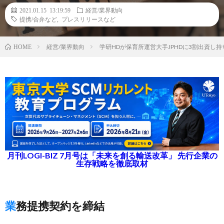
2021.01.15 13:19:59
経営/業界動向
提携/合弁など
,
プレスリリースなど
経営/業界動向
学研HDが保育所運営大手JPHDに3割出資
HOME
月刊LOGI-BIZ 7月号は「未来を創る輸送改革」 先行企業の
生存戦略を徹底取材
業務提携契約を締結