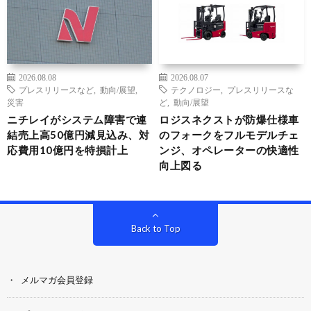
2026.08.08
2026.08.07
プレスリリースなど
,
動向/展望
,
テクノロジー
,
プレスリリースな
災害
ど
,
動向/展望
ニチレイがシステム障害で連
ロジスネクストが防爆仕様車
結売上高50億円減見込み、対
のフォークをフルモデルチェ
応費用10億円を特損計上
ンジ、オペレーターの快適性
向上図る
Back to Top
メルマガ会員登録