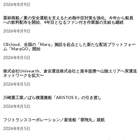
2026年8月9日
栗林商船／夏の安全運航を支えるため熱中症対策を強化。今年から船員
への飲料配布を開始、4年目となるファン付き作業服の支給も継続
2026年8月9日
CBcloud、全国の「Marq」施設を起点とした新たな配送プラットフォー
ム「MarqGO」開始
2026年8月5日
株式会社Univearth、倉吉運送株式会社と資本提携〜山陰エリアへ実運送
ネットワークを拡大〜
2026年8月5日
川崎重工業／ばら積運搬船「ARISTOS II」の引き渡し
2026年8月5日
フジトランスコーポレーション／新造船「蓉翔丸」就航
2026年8月5日