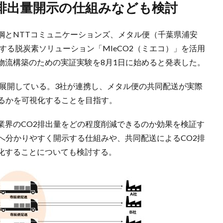
2排出量開示の仕組みなども検討
鋼とNTTコミュニケーションズ、メタル便（千葉県浦安
する脱炭素ソリューション「MIeCO2（ミエコ）」を活用
物流構築のための実証実験を8月1日に始めると発表した。
を展開している。3社が連携し、メタル便の共同配送が実際
いるかを可視化することを目指す。
業界のCO2排出量をどの程度削減できるのか効果を検証す
へ分かりやすく開示する仕組みや、共同配送によるCO2排
化することについても検討する。