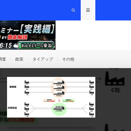
調査
政策
タイアップ
その他