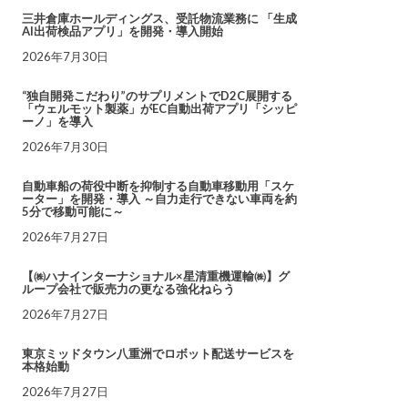
三井倉庫ホールディングス、受託物流業務に 「生成
AI出荷検品アプリ」を開発・導入開始
2026年7月30日
“独自開発こだわり”のサプリメントでD2C展開する
「ウェルモット製薬」がEC自動出荷アプリ「シッピ
ーノ」を導入
2026年7月30日
自動車船の荷役中断を抑制する自動車移動用「スケ
ーター」を開発・導入 ～自力走行できない車両を約
5分で移動可能に～
2026年7月27日
【㈱ハナインターナショナル×星清重機運輸㈱】グ
ループ会社で販売力の更なる強化ねらう
2026年7月27日
東京ミッドタウン八重洲でロボット配送サービスを
本格始動
2026年7月27日