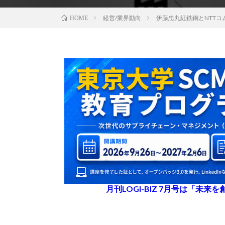
経営/業界動向
伊藤忠丸紅鉄鋼とNTT
HOME
月刊LOGI-BIZ 7月号は「未