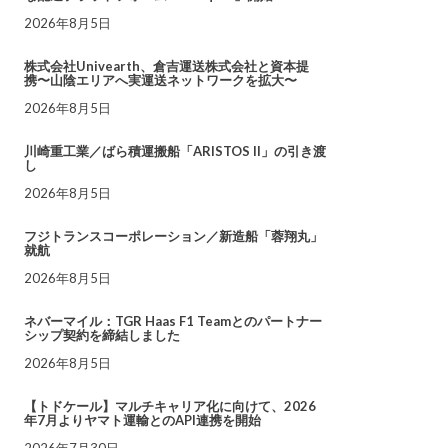
2026年8月5日
株式会社Univearth、倉吉運送株式会社と資本提
携〜山陰エリアへ実運送ネットワークを拡大〜
2026年8月5日
川崎重工業／ばら積運搬船「ARISTOS II」の引き渡
し
2026年8月5日
フジトランスコーポレーション／新造船「蓉翔丸」
就航
2026年8月5日
ネバーマイル：TGR Haas F1 Teamとのパートナー
シップ契約を締結しました
2026年8月5日
【トドケール】マルチキャリア化に向けて、2026
年7月よりヤマト運輸とのAPI連携を開始
2026年7月30日