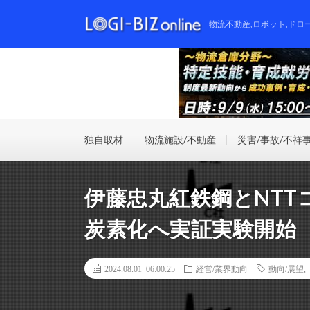
物流不動産,ロボット,ドロ
独自取材
物流施設/不動産
災害/事故/不祥
伊藤忠丸紅鉄鋼とNT
炭素化へ実証実験開始
2024.08.01 06:00:25
経営/業界動向
動向/展望
,