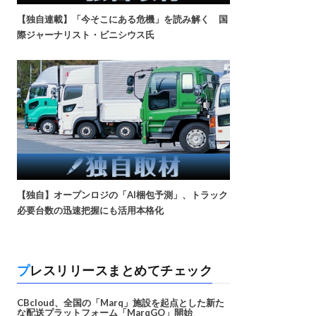
【独自連載】「今そこにある危機」を読み解く 国
際ジャーナリスト・ビニシウス氏
【独自】オープンロジの「AI梱包予測」、トラック
必要台数の迅速把握にも活用本格化
プレスリリースまとめてチェック
CBcloud、全国の「Marq」施設を起点とした新た
な配送プラットフォーム「MarqGO」開始