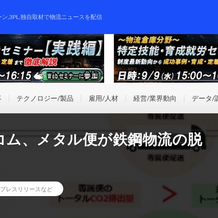
ーン,3PL,独自取材で物流ニュースを配信
事
テクノロジー/製品
雇用/人材
経営/業界動向
データ/
Tコム、メタル便が鉄鋼物流の脱
プレスリリースなど