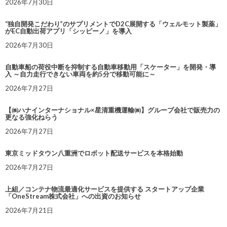
2026年7月30日
“独自開発こだわり”のサプリメントでD2C展開する「ウェルモット製薬」
がEC自動出荷アプリ「シッピーノ」を導入
2026年7月30日
自動車船の荷役中断を抑制する自動車移動用「スケーター」を開発・導
入 ～自力走行できない車両を約5分で移動可能に～
2026年7月27日
【㈱ハナインターナショナル×星清重機運輸㈱】グループ会社で販売力の
更なる強化ねらう
2026年7月27日
東京ミッドタウン八重洲でロボット配送サービスを本格始動
2026年7月27日
上組／コンテナ物流最適化サービスを提供する スタートアップ企業
「OneStream株式会社」への出資のお知らせ
2026年7月21日