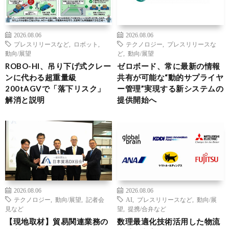
2026.08.06
2026.08.06
プレスリリースなど
,
ロボット
,
テクノロジー
,
プレスリリースな
動向/展望
ど
,
動向/展望
ROBO-HI、吊り下げ式クレー
ゼロボード、常に最新の情報
ンに代わる超重量級
共有が可能な“動的サプライヤ
200tAGVで「落下リスク」
ー管理”実現する新システムの
解消と説明
提供開始へ
2026.08.06
2026.08.06
テクノロジー
,
動向/展望
,
記者会
AI
,
プレスリリースなど
,
動向/展
見など
望
,
提携/合弁など
【現地取材】貿易関連業務の
数理最適化技術活用した物流