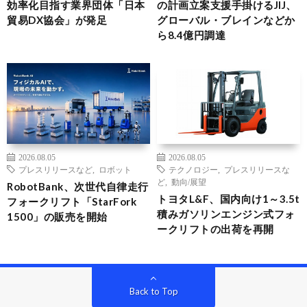
効率化目指す業界団体「日本
の計画立案支援手掛けるJIJ、
貿易DX協会」が発足
グローバル・ブレインなどか
ら8.4億円調達
2026.08.05
2026.08.05
プレスリリースなど
,
ロボット
テクノロジー
,
プレスリリースな
ど
,
動向/展望
RobotBank、次世代自律走行
トヨタL&F、国内向け1～3.5t
フォークリフト「StarFork
積みガソリンエンジン式フォ
1500」の販売を開始
ークリフトの出荷を再開
Back to Top