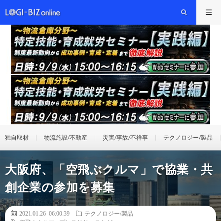
独自取材
物流施設/不動産
災害/事故/不祥事
テクノロジー/製品
大阪府、「空飛ぶクルマ」で協業・共
創企業の参加を募集
2021.01.26 06:00:39
テクノロジー/製品