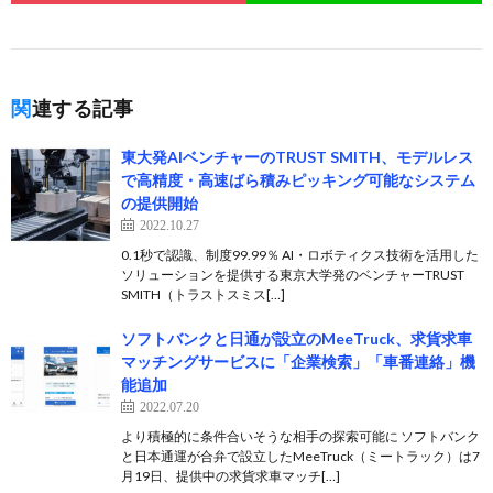
関連する記事
東大発AIベンチャーのTRUST SMITH、モデルレス
で高精度・高速ばら積みピッキング可能なシステム
の提供開始
2022.10.27
0.1秒で認識、制度99.99％ AI・ロボティクス技術を活用した
ソリューションを提供する東京大学発のベンチャーTRUST
SMITH（トラストスミス[…]
ソフトバンクと日通が設立のMeeTruck、求貨求車
マッチングサービスに「企業検索」「車番連絡」機
能追加
2022.07.20
より積極的に条件合いそうな相手の探索可能に ソフトバンク
と日本通運が合弁で設立したMeeTruck（ミートラック）は7
月19日、提供中の求貨求車マッチ[…]