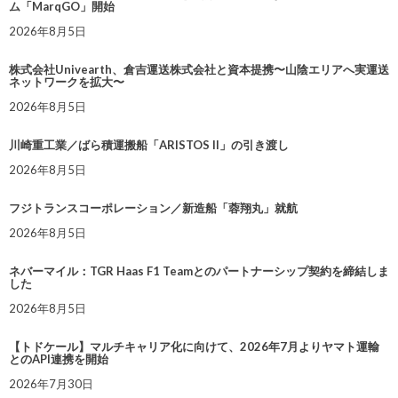
ム「MarqGO」開始
2026年8月5日
株式会社Univearth、倉吉運送株式会社と資本提携〜山陰エリアへ実運送
ネットワークを拡大〜
2026年8月5日
川崎重工業／ばら積運搬船「ARISTOS II」の引き渡し
2026年8月5日
フジトランスコーポレーション／新造船「蓉翔丸」就航
2026年8月5日
ネバーマイル：TGR Haas F1 Teamとのパートナーシップ契約を締結しま
した
2026年8月5日
【トドケール】マルチキャリア化に向けて、2026年7月よりヤマト運輸
とのAPI連携を開始
2026年7月30日