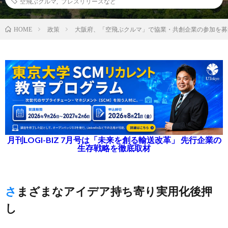
空飛ぶクルマ
,
プレスリリースなど
政策
大阪府、「空飛ぶクルマ」で協業・共創企業の参加を募
HOME
月刊LOGI-BIZ 7月号は「未来を創る輸送改革」 先行企業の
生存戦略を徹底取材
さまざまなアイデア持ち寄り実用化後押
し