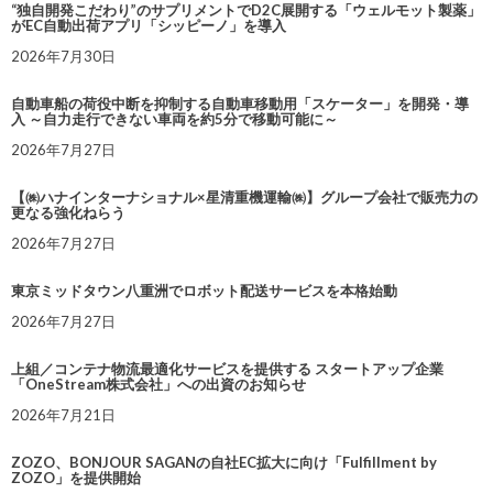
“独自開発こだわり”のサプリメントでD2C展開する「ウェルモット製薬」
がEC自動出荷アプリ「シッピーノ」を導入
2026年7月30日
自動車船の荷役中断を抑制する自動車移動用「スケーター」を開発・導
入 ～自力走行できない車両を約5分で移動可能に～
2026年7月27日
【㈱ハナインターナショナル×星清重機運輸㈱】グループ会社で販売力の
更なる強化ねらう
2026年7月27日
東京ミッドタウン八重洲でロボット配送サービスを本格始動
2026年7月27日
上組／コンテナ物流最適化サービスを提供する スタートアップ企業
「OneStream株式会社」への出資のお知らせ
2026年7月21日
ZOZO、BONJOUR SAGANの自社EC拡大に向け「Fulfillment by
ZOZO」を提供開始