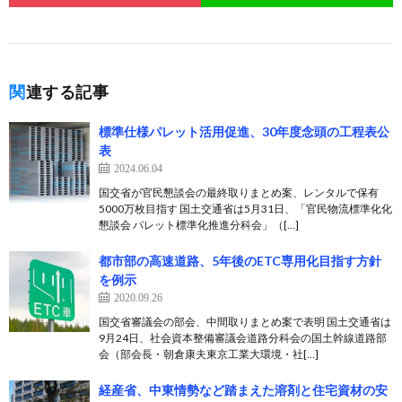
関連する記事
標準仕様パレット活用促進、30年度念頭の工程表公
表
2024.06.04
国交省が官民懇談会の最終取りまとめ案、レンタルで保有
5000万枚目指す 国土交通省は5月31日、「官民物流標準化化
懇談会 パレット標準化推進分科会」（[…]
都市部の高速道路、5年後のETC専用化目指す方針
を例示
2020.09.26
国交省審議会の部会、中間取りまとめ案で表明 国土交通省は
9月24日、社会資本整備審議会道路分科会の国土幹線道路部
会（部会長・朝倉康夫東京工業大環境・社[…]
経産省、中東情勢など踏まえた溶剤と住宅資材の安