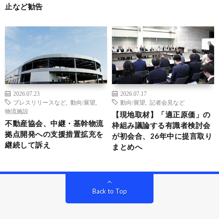
止など勧告
2026.07.23
2026.07.17
プレスリリースなど
,
動向/展望
,
動向/展望
,
記者会見など
物流施設
【現地取材】「適正原価」の
不動産協会、中継・基幹物流
枠組み議論する有識者検討会
拠点開発への支援措置拡充を
が初会合、26年中に提言取り
継続して訴え
まとめへ
Back to Top