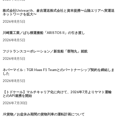
株式会社Univearth、倉吉運送株式会社と資本提携〜山陰エリアへ実運送
ネットワークを拡大〜
2026年8月5日
川崎重工業／ばら積運搬船「ARISTOS II」の引き渡し
2026年8月5日
フジトランスコーポレーション／新造船「蓉翔丸」就航
2026年8月5日
ネバーマイル：TGR Haas F1 Teamとのパートナーシップ契約を締結しま
した
2026年8月5日
【トドケール】マルチキャリア化に向けて、2026年7月よりヤマト運輸
とのAPI連携を開始
2026年7月30日
JR貨物／お盆休み期間の貨物列車の運転計画について