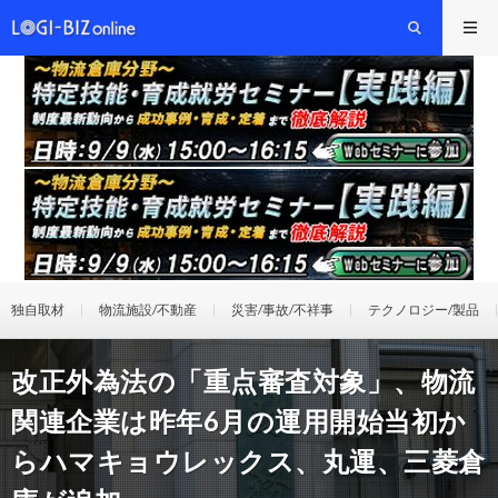
独自取材
物流施設/不動産
災害/事故/不祥事
テクノロジー/製品
改正外為法の「重点審査対象」、物流
関連企業は昨年6月の運用開始当初か
らハマキョウレックス、丸運、三菱倉