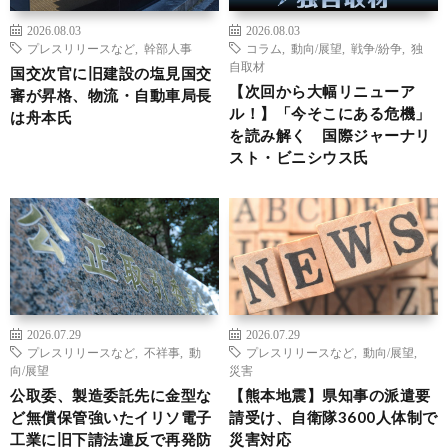
2026.08.03
2026.08.03
プレスリリースなど
,
幹部人事
コラム
,
動向/展望
,
戦争/紛争
,
独
自取材
国交次官に旧建設の塩見国交
【次回から大幅リニューア
審が昇格、物流・自動車局長
ル！】「今そこにある危機」
は舟本氏
を読み解く 国際ジャーナリ
スト・ビニシウス氏
2026.07.29
2026.07.29
プレスリリースなど
,
不祥事
,
動
プレスリリースなど
,
動向/展望
,
向/展望
災害
公取委、製造委託先に金型な
【熊本地震】県知事の派遣要
ど無償保管強いたイリソ電子
請受け、自衛隊3600人体制で
工業に旧下請法違反で再発防
災害対応