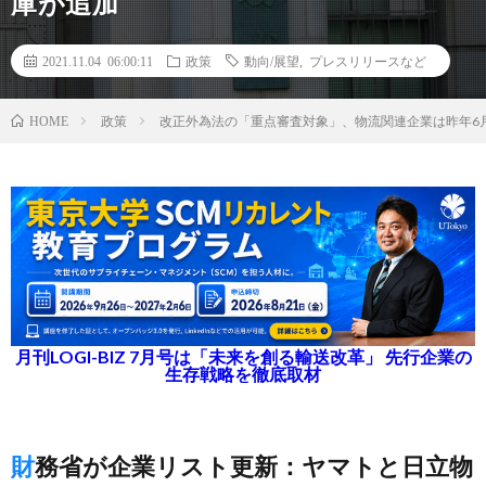
庫が追加
2021.11.04 06:00:11
政策
動向/展望
,
プレスリリースなど
政策
改正外為法の「重点審査対象」、物流関連企業は昨年6
HOME
月刊LOGI-BIZ 7月号は「未来を創る輸送改革」 先行企業の
生存戦略を徹底取材
財務省が企業リスト更新：ヤマトと日立物