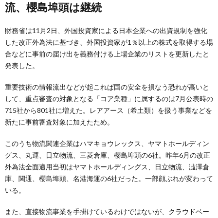
流、櫻島埠頭は継続
財務省は11月2日、外国投資家による日本企業への出資規制を強化
した改正外為法に基づき、外国投資家が1％以上の株式を取得する場
合などに事前の届け出を義務付ける上場企業のリストを更新したと
発表した。
重要技術の情報流出などが起これば国の安全を損なう恐れが高いと
して、重点審査の対象となる「コア業種」に属するのは7月公表時の
715社から801社に増えた。レアアース（希土類）を扱う事業などを
新たに事前審査対象に加えたため。
このうち物流関連企業はハマキョウレックス、ヤマトホールディン
グス、丸運、日立物流、三菱倉庫、櫻島埠頭の6社。昨年6月の改正
外為法全面適用当初はヤマトホールディングス、日立物流、澁澤倉
庫、関通、櫻島埠頭、名港海運の6社だった。一部顔ぶれが変わって
いる。
また、直接物流事業を手掛けているわけではないが、クラウドベー