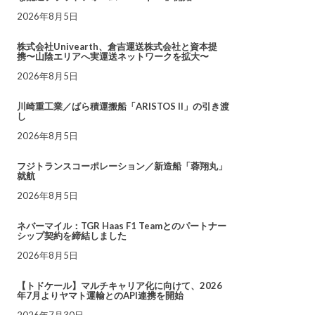
2026年8月5日
株式会社Univearth、倉吉運送株式会社と資本提
携〜山陰エリアへ実運送ネットワークを拡大〜
2026年8月5日
川崎重工業／ばら積運搬船「ARISTOS II」の引き渡
し
2026年8月5日
フジトランスコーポレーション／新造船「蓉翔丸」
就航
2026年8月5日
ネバーマイル：TGR Haas F1 Teamとのパートナー
シップ契約を締結しました
2026年8月5日
【トドケール】マルチキャリア化に向けて、2026
年7月よりヤマト運輸とのAPI連携を開始
2026年7月30日