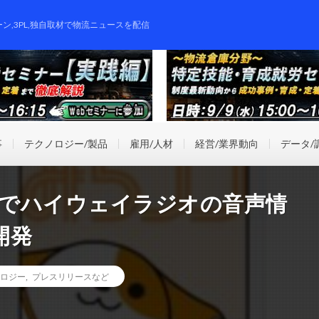
ーン,3PL,独自取材で物流ニュースを配信
事
テクノロジー/製品
雇用/人材
経営/業界動向
データ/
ホでハイウェイラジオの音声情
開発
ロジー
,
プレスリリースなど