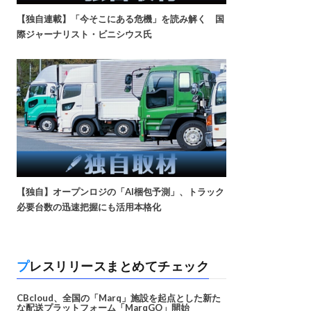
【独自連載】「今そこにある危機」を読み解く 国
際ジャーナリスト・ビニシウス氏
【独自】オープンロジの「AI梱包予測」、トラック
必要台数の迅速把握にも活用本格化
プレスリリースまとめてチェック
CBcloud、全国の「Marq」施設を起点とした新た
な配送プラットフォーム「MarqGO」開始