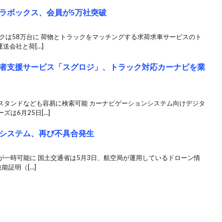
ラボックス、会員が5万社突破
クは58万台に 荷物とトラックをマッチングする求荷求車サービスのト
送会社と荷[…]
者支援サービス「スグロジ」、トラック対応カーナビを業
スタンドなども容易に検索可能 カーナビゲーションシステム向けデジタ
は6月25日[…]
システム、再び不具合発生
が一時可能に 国土交通省は5月3日、航空局が運用しているドローン情
能証明（[…]