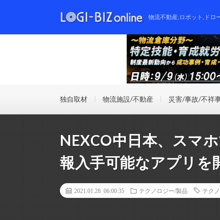
物流不動産,ロボット,ドロ
独自取材
物流施設/不動産
災害/事故/不祥
NEXCO中日本、スマ
報入手可能なアプリを
2021.01.28 06:00:35
テクノロジー/製品
テクノ