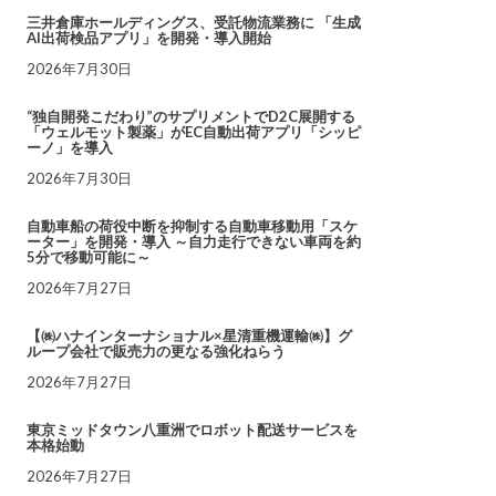
三井倉庫ホールディングス、受託物流業務に 「生成
AI出荷検品アプリ」を開発・導入開始
2026年7月30日
“独自開発こだわり”のサプリメントでD2C展開する
「ウェルモット製薬」がEC自動出荷アプリ「シッピ
ーノ」を導入
2026年7月30日
自動車船の荷役中断を抑制する自動車移動用「スケ
ーター」を開発・導入 ～自力走行できない車両を約
5分で移動可能に～
2026年7月27日
【㈱ハナインターナショナル×星清重機運輸㈱】グ
ループ会社で販売力の更なる強化ねらう
2026年7月27日
東京ミッドタウン八重洲でロボット配送サービスを
本格始動
2026年7月27日