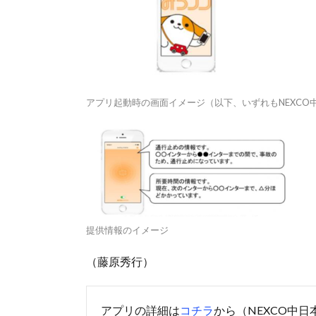
アプリ起動時の画面イメージ（以下、いずれもNEXC
提供情報のイメージ
（藤原秀行）
アプリの詳細は
コチラ
から（NEXCO中