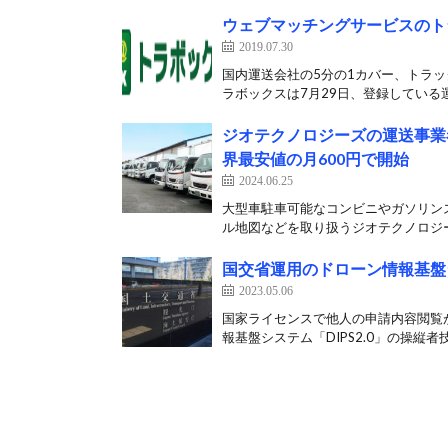
ウェブマッチングサービスのト
2019.07.30
国内運送会社の5分の1カバー、トラッ
ラボックスは7月29日、登録している運
ジオテクノロジーズの運送事業
界最安値の月600円で開始
2024.06.25
大型車駐車可能なコンビニやガソリン
ル地図などを取り扱うジオテクノロジーズ
国交省運用のドローン情報基盤
2023.05.06
国家ライセンスで他人の申請内容閲覧
報基盤システム「DIPS2.0」の操縦者技