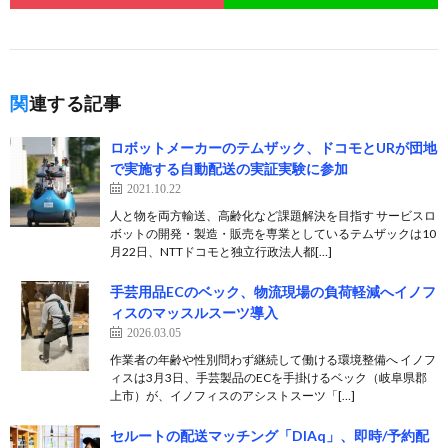
関連する記事
ロボットメーカーのテムザック、ドコモとURが団地
で実施する自動配送の実証実験に参加
2021.10.22
人と物を両方輸送、高齢化など課題解決を目指す サービスロ
ボットの開発・製造・販売を専業としているテムザックは10
月22日、NTTドコモと独立行政法人都[…]
手芸用品ECのベック、物流現場の負荷軽減へイノフ
ィスのマッスルスーツ導入
2026.03.05
作業者の年齢や性別問わず継続して働ける環境整備へ イノフ
ィスは3月3日、手芸製品のECを手掛けるベック（岐阜県郡
上市）が、イノフィスのアシストスーツ「[…]
セルートの配送マッチング「DIAq」、即時/予約配