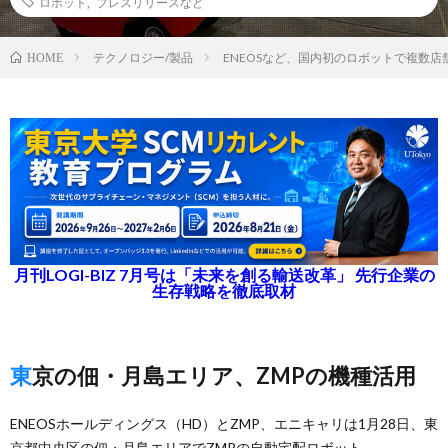
ロボット
,
プレスリリースなど
テクノロジー/製品
ENEOSなど、国内初のロボットで複数店
HOME
月刊LOGI-BIZ 7月号は「未来を創る輸送改革」 先行企業の
生存戦略を徹底取材
東京の佃・月島エリア、ZMPの機種活用
ENEOSホールディングス（HD）とZMP、エニキャリは1月28日、東
京都中央区の佃・月島エリアでZMPの自動宅配ロボット