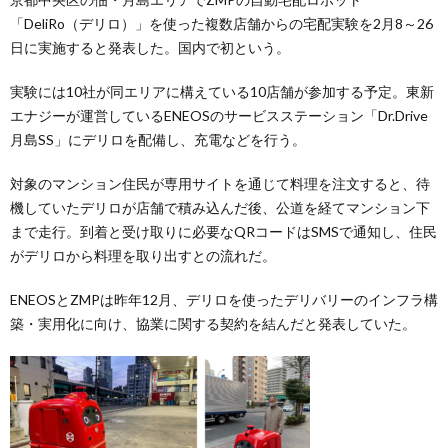
「DeliRo（デリロ）」を使った複数店舗からの宅配実験を2月8～26
日に実施すると発表した。国内で初という。
実験には10社が同エリアに構えている10店舗が参加する予定。東新
エナジーが運営しているENEOSのサービスステーション「Dr.Drive
月島SS」にデリロを配備し、充電などを行う。
対象のマンション住民が専用サイトを通じて料理を注文すると、待
機していたデリロが店舗で積み込んだ後、公道を経てマンション下
まで走行。到着と受け取りに必要なQRコードはSMSで通知し、住民
がデリロから料理を取り出すとの流れだ。
ENEOSとZMPは昨年12月、デリロを使ったデリバリーのインフラ構
築・実用化に向け、協業に関する契約を結んだと発表していた。