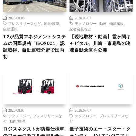
2026.08.08
2026.08.07
プレスリリースなど
,
動向/展望
,
テクノロジー
,
動画
,
物流施設
,
自動運転
記者会見など
T2が品質マネジメントシステ
【現地取材・動画】霞ヶ関キ
ムの国際規格「ISO9001」認
ャピタル、川崎・東扇島の冷
証取得、自動運転分野で国内
凍自動倉庫を公開
初
2026.08.07
2026.08.07
テクノロジー
,
プレスリリースな
テクノロジー
,
プレスリリースな
ど
,
動向/展望
ど
ロジスネクストが防爆仕様車
量子技術のエー・スター・ク
のフォークをフルモデルチェ
ォンタム、JALエンジニアリ