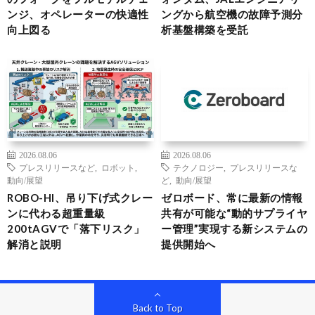
ンジ、オペレーターの快適性
ングから航空機の故障予測分
向上図る
析基盤構築を受託
2026.08.06
2026.08.06
プレスリリースなど
,
ロボット
,
テクノロジー
,
プレスリリースな
動向/展望
ど
,
動向/展望
ROBO-HI、吊り下げ式クレー
ゼロボード、常に最新の情報
ンに代わる超重量級
共有が可能な“動的サプライヤ
200tAGVで「落下リスク」
ー管理”実現する新システムの
解消と説明
提供開始へ
Back to Top