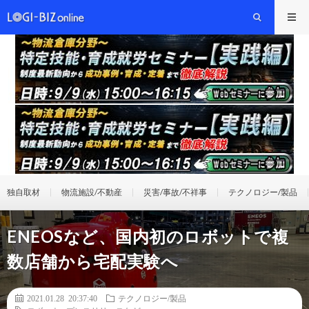
独自取材
物流施設/不動産
災害/事故/不祥事
テクノロジー/製品
ENEOSなど、国内初のロボットで複
数店舗から宅配実験へ
2021.01.28 20:37:40
テクノロジー/製品