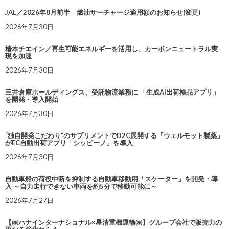
JAL／2026年8月前半 燃油サーチャージ適用額のお知らせ(変更)
2026年7月30日
椿本チエイン／再生可能エネルギーを活用し、カーボンニュートラル実
現を加速
2026年7月30日
三井倉庫ホールディングス、受託物流業務に 「生成AI出荷検品アプリ」
を開発・導入開始
2026年7月30日
“独自開発こだわり”のサプリメントでD2C展開する「ウェルモット製薬」
がEC自動出荷アプリ「シッピーノ」を導入
2026年7月30日
自動車船の荷役中断を抑制する自動車移動用「スケーター」を開発・導
入 ～自力走行できない車両を約5分で移動可能に～
2026年7月27日
【㈱ハナインターナショナル×星清重機運輸㈱】グループ会社で販売力の