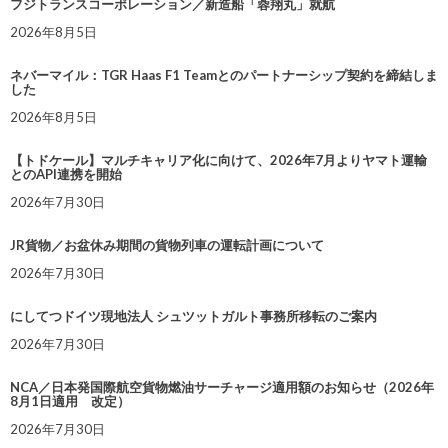
フジトランスコーポレーション／新造船「蓉翔丸」就航
2026年8月5日
ネバーマイル：TGR Haas F1 Teamとのパートナーシップ契約を締結しま
した
2026年8月5日
【トドケール】マルチキャリア化に向けて、2026年7月よりヤマト運輸
とのAPI連携を開始
2026年7月30日
JR貨物／お盆休み期間の貨物列車の運転計画について
2026年7月30日
にしてつドイツ現地法人 シュツットガルト事務所移転のご案内
2026年7月30日
NCA／日本発国際航空貨物燃油サーチャージ適用額のお知らせ（2026年
8月1日適用 改定）
2026年7月30日