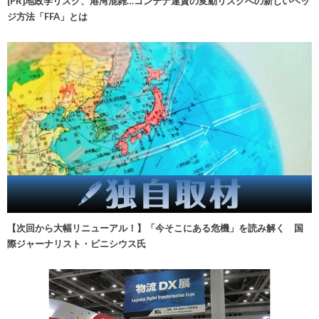
[PR]地政学リスク、港湾混雑…コンテナ運賃の変動リスクへの新しいヘッ
ジ方法「FFA」とは
【次回から大幅リニューアル！】「今そこにある危機」を読み解く 国
際ジャーナリスト・ビニシウス氏