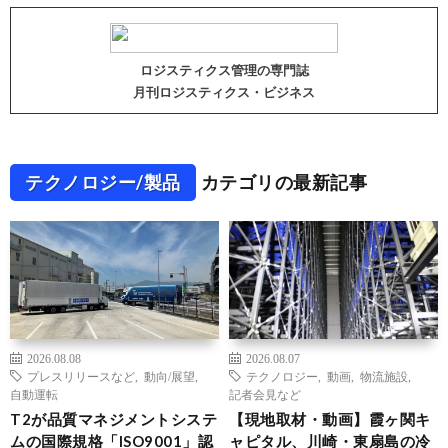
ロジスティクス管理の専門誌
月刊ロジスティクス・ビジネス
テクノロジー/製品
カテゴリの最新記事
2026.08.08
2026.08.07
プレスリリースなど
,
動向/展望
,
テクノロジー
,
動画
,
物流施設
,
自動運転
記者会見など
T2が品質マネジメントシステ
【現地取材・動画】霞ヶ関キ
ムの国際規格「ISO9001」認
ャピタル、川崎・東扇島の冷