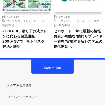
2026.08.06
2026.08.06
プレスリリースなど
,
ロボット
,
テクノロジー
,
プレスリリースな
動向/展望
ど
,
動向/展望
ROBO-HI、吊り下げ式クレー
ゼロボード、常に最新の情報
ンに代わる超重量級
共有が可能な“動的サプライヤ
200tAGVで「落下リスク」
ー管理”実現する新システムの
解消と説明
提供開始へ
Back to Top
メルマガ会員登録
プライバシーポリシー