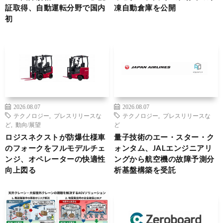
証取得、自動運転分野で国内
凍自動倉庫を公開
初
2026.08.07
2026.08.07
テクノロジー
,
プレスリリースな
テクノロジー
,
プレスリリースな
ど
,
動向/展望
ど
ロジスネクストが防爆仕様車
量子技術のエー・スター・ク
のフォークをフルモデルチェ
ォンタム、JALエンジニアリ
ンジ、オペレーターの快適性
ングから航空機の故障予測分
向上図る
析基盤構築を受託