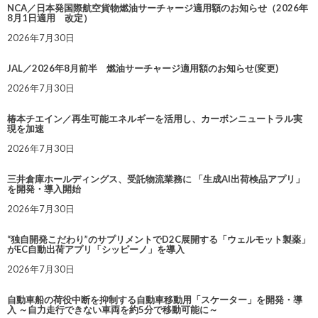
NCA／日本発国際航空貨物燃油サーチャージ適用額のお知らせ（2026年
8月1日適用 改定）
2026年7月30日
JAL／2026年8月前半 燃油サーチャージ適用額のお知らせ(変更)
2026年7月30日
椿本チエイン／再生可能エネルギーを活用し、カーボンニュートラル実
現を加速
2026年7月30日
三井倉庫ホールディングス、受託物流業務に 「生成AI出荷検品アプリ」
を開発・導入開始
2026年7月30日
“独自開発こだわり”のサプリメントでD2C展開する「ウェルモット製薬」
がEC自動出荷アプリ「シッピーノ」を導入
2026年7月30日
自動車船の荷役中断を抑制する自動車移動用「スケーター」を開発・導
入 ～自力走行できない車両を約5分で移動可能に～