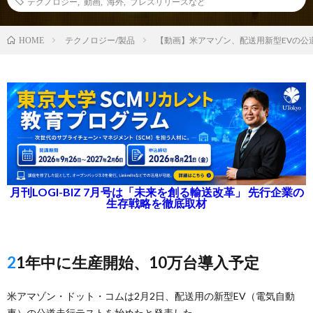
テクノロジー
,
動画
,
海外
,
プレスリリースなど
テクノロジー/製品
【動画】米アマゾン、配送用新型EVの公
HOME
月刊LOGI-BIZ 7月号は「未来を創る輸送改革」 先行企業の
生存戦略を徹底取材
21年中に生産開始、10万台導入予定
米アマゾン・ドット・コムは2月2日、配送用の新型EV（電気自動
車）の公道走行テストを始めたと発表した。