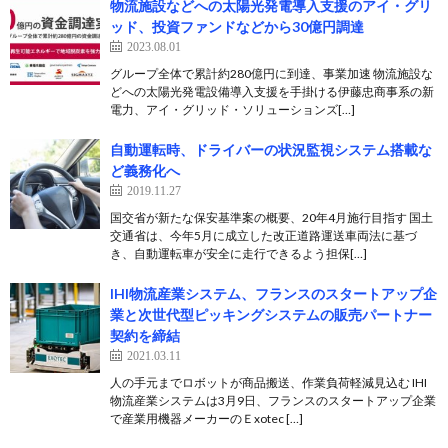
物流施設などへの太陽光発電導入支援のアイ・グリ
ッド、投資ファンドなどから30億円調達
2023.08.01
グループ全体で累計約280億円に到達、事業加速 物流施設な
どへの太陽光発電設備導入支援を手掛ける伊藤忠商事系の新
電力、アイ・グリッド・ソリューションズ[…]
自動運転時、ドライバーの状況監視システム搭載な
ど義務化へ
2019.11.27
国交省が新たな保安基準案の概要、20年4月施行目指す 国土
交通省は、今年5月に成立した改正道路運送車両法に基づ
き、自動運転車が安全に走行できるよう担保[…]
IHI物流産業システム、フランスのスタートアップ企
業と次世代型ピッキングシステムの販売パートナー
契約を締結
2021.03.11
人の手元までロボットが商品搬送、作業負荷軽減見込む IHI
物流産業システムは3月9日、フランスのスタートアップ企業
で産業用機器メーカーのＥxotec […]