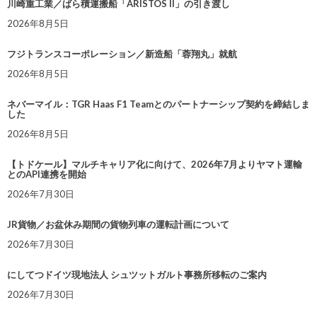
川崎重工業／ばら積運搬船「ARISTOS II」の引き渡し
2026年8月5日
フジトランスコーポレーション／新造船「蓉翔丸」就航
2026年8月5日
ネバーマイル：TGR Haas F1 Teamとのパートナーシップ契約を締結しま
した
2026年8月5日
【トドケール】マルチキャリア化に向けて、2026年7月よりヤマト運輸
とのAPI連携を開始
2026年7月30日
JR貨物／お盆休み期間の貨物列車の運転計画について
2026年7月30日
にしてつドイツ現地法人 シュツットガルト事務所移転のご案内
2026年7月30日