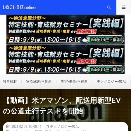
独自取材
物流施設/不動産
災害/事故/不祥事
テクノロジー/製品
【動画】米アマゾン、配送用新型EV
の公道走行テストを開始
2021.02.08 06:00:44
テクノロジー/製品