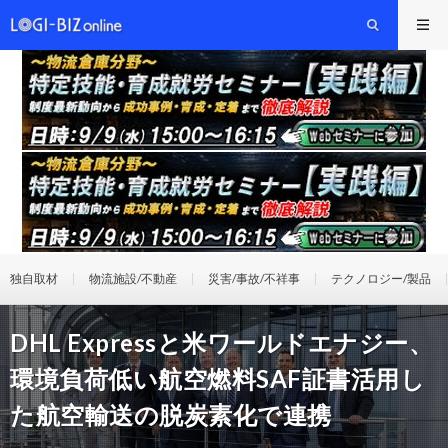
独自取材
物流施設/不動産
災害/事故/不祥事
テクノロジー/製品
DHL Expressと米ワールドエナジー、
環境負荷低い航空燃料SAF証書活用し
た航空輸送の脱炭素化で連携