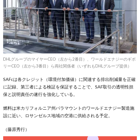
DHLグループのマイヤーCEO（左から2番目）、ワールドエナジーのギボ
リーCEO（左から3番目）ら両社関係者（いずれもDHLグループ提供）
SAFcは各クレジット（環境付加価値）に関連する排出削減量を正確
に記録、第三者による検証を保証することで、SAF取引の透明性担
保と説明責任の遂行を強化している。
燃料は米カリフォルニア州パラマウントのワールドエナジー製造施
設に近い、ロサンゼルス地域の空港に供給される予定。
（藤原秀行）