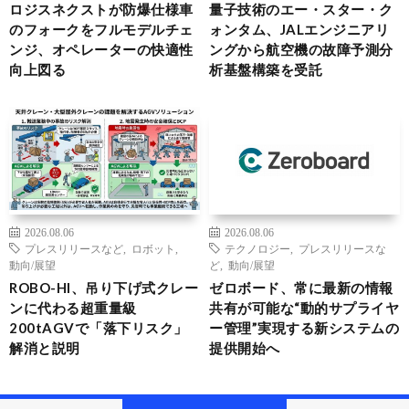
ロジスネクストが防爆仕様車
量子技術のエー・スター・ク
のフォークをフルモデルチェ
ォンタム、JALエンジニアリ
ンジ、オペレーターの快適性
ングから航空機の故障予測分
向上図る
析基盤構築を受託
2026.08.06
2026.08.06
プレスリリースなど
,
ロボット
,
テクノロジー
,
プレスリリースな
動向/展望
ど
,
動向/展望
ROBO-HI、吊り下げ式クレー
ゼロボード、常に最新の情報
ンに代わる超重量級
共有が可能な“動的サプライヤ
200tAGVで「落下リスク」
ー管理”実現する新システムの
解消と説明
提供開始へ