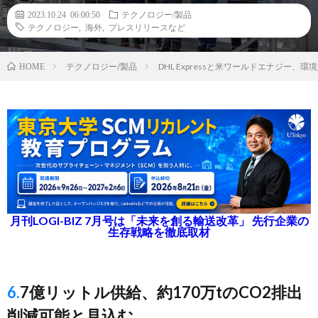
2023.10.24 06:00:50
テクノロジー/製品
テクノロジー
,
海外
,
プレスリリースなど
テクノロジー/製品
DHL Expressと米ワールドエナジー
HOME
月刊LOGI-BIZ 7月号は「未来を創る輸送改革」 先行企業の
生存戦略を徹底取材
6.7億リットル供給、約170万tのCO2排出
削減可能と見込む