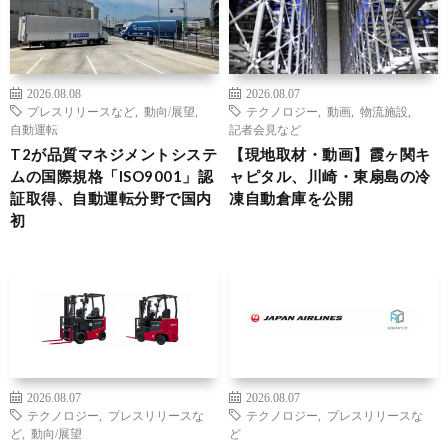
2026.08.08
2026.08.07
プレスリリースなど
,
動向/展望
,
テクノロジー
,
動画
,
物流施設
,
自動運転
記者会見など
T2が品質マネジメントシステ
【現地取材・動画】霞ヶ関キ
ムの国際規格「ISO9001」認
ャピタル、川崎・東扇島の冷
証取得、自動運転分野で国内
凍自動倉庫を公開
初
2026.08.07
2026.08.07
テクノロジー
,
プレスリリースな
テクノロジー
,
プレスリリースな
ど
,
動向/展望
ど