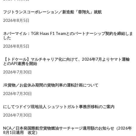
フジトランスコーポレーション／新造船「蓉翔丸」就航
2026年8月5日
ネバーマイル：TGR Haas F1 Teamとのパートナーシップ契約を締結しま
した
2026年8月5日
【トドケール】マルチキャリア化に向けて、2026年7月よりヤマト運輸
とのAPI連携を開始
2026年7月30日
JR貨物／お盆休み期間の貨物列車の運転計画について
2026年7月30日
にしてつドイツ現地法人 シュツットガルト事務所移転のご案内
2026年7月30日
NCA／日本発国際航空貨物燃油サーチャージ適用額のお知らせ（2026年
8月1日適用 改定）