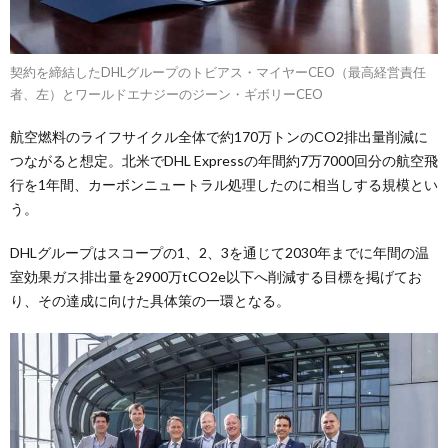
契約を締結したDHLグループのトビアス・マイヤーCEO（最高経営責任
者、左）とワールドエナジーのジーン・ギボリーCEO
航空燃料のライフサイクル全体で約170万トンのCO2排出量削減に
つながると想定。北米でDHL Expressの年間約7万7000回分の航空飛
行を1年間、カーボンニュートラル処理したのに相当しする規模とい
う。
DHLグループはスコープの1、2、3を通じて2030年までに年間の温
室効果ガス排出量を2900万tCO2e以下へ削減する目標を掲げてお
り、その達成に向けた具体策の一環となる。