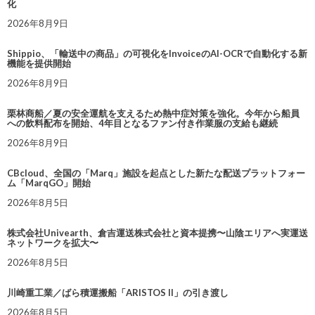
化
2026年8月9日
Shippio、「輸送中の商品」の可視化をInvoiceのAI-OCRで自動化する新
機能を提供開始
2026年8月9日
栗林商船／夏の安全運航を支えるため熱中症対策を強化。今年から船員
への飲料配布を開始、4年目となるファン付き作業服の支給も継続
2026年8月9日
CBcloud、全国の「Marq」施設を起点とした新たな配送プラットフォー
ム「MarqGO」開始
2026年8月5日
株式会社Univearth、倉吉運送株式会社と資本提携〜山陰エリアへ実運送
ネットワークを拡大〜
2026年8月5日
川崎重工業／ばら積運搬船「ARISTOS II」の引き渡し
2026年8月5日