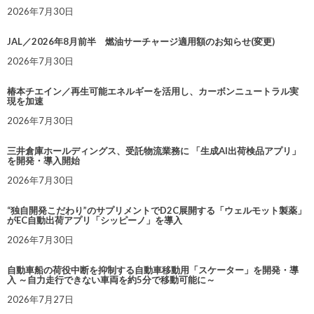
2026年7月30日
JAL／2026年8月前半 燃油サーチャージ適用額のお知らせ(変更)
2026年7月30日
椿本チエイン／再生可能エネルギーを活用し、カーボンニュートラル実
現を加速
2026年7月30日
三井倉庫ホールディングス、受託物流業務に 「生成AI出荷検品アプリ」
を開発・導入開始
2026年7月30日
“独自開発こだわり”のサプリメントでD2C展開する「ウェルモット製薬」
がEC自動出荷アプリ「シッピーノ」を導入
2026年7月30日
自動車船の荷役中断を抑制する自動車移動用「スケーター」を開発・導
入 ～自力走行できない車両を約5分で移動可能に～
2026年7月27日