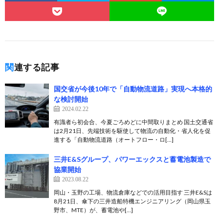
関連する記事
国交省が今後10年で「自動物流道路」実現へ本格的
な検討開始
2024.02.22
有識者ら初会合、今夏ごろめどに中間取りまとめ 国土交通省
は2月21日、先端技術を駆使して物流の自動化・省人化を促
進する「自動物流道路（オートフロー・ロ[…]
三井E&Sグループ、パワーエックスと蓄電池製造で
協業開始
2023.08.22
岡山・玉野の工場、物流倉庫などでの活用目指す 三井E&Sは
8月21日、傘下の三井造船特機エンジニアリング（岡山県玉
野市、MTE）が、蓄電池や[…]