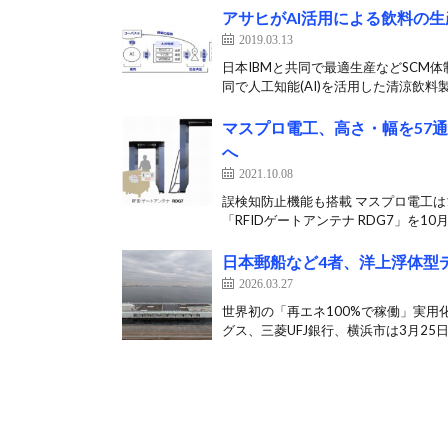
アサヒがAI活用による飲料の
2019.03.13
日本IBMと共同で最適生産などSCM体
同で人工知能(AI)を活用した清涼飲料製
マスプロ電工、高さ・幅を57通
へ
2021.10.08
誤検知防止機能も搭載 マスプロ電工は
「RFIDゲートアンテナ RDG7」を10月
日本郵船など4者、洋上浮体型
2026.03.27
世界初の「再エネ100%で稼働」実用
グス、三菱UFJ銀行、横浜市は3月25日