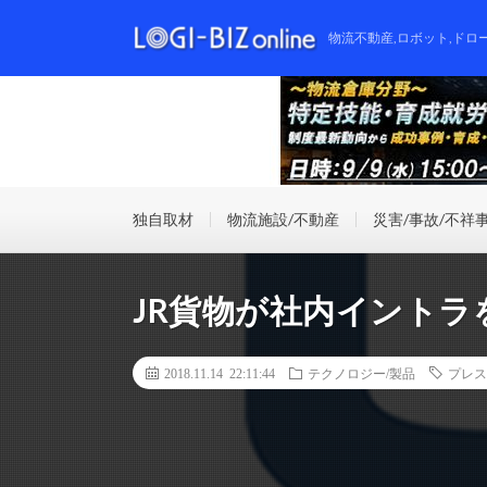
物流不動産,ロボット,ドロ
独自取材
物流施設/不動産
災害/事故/不祥
JR貨物が社内イントラ
2018.11.14 22:11:44
テクノロジー/製品
プレス