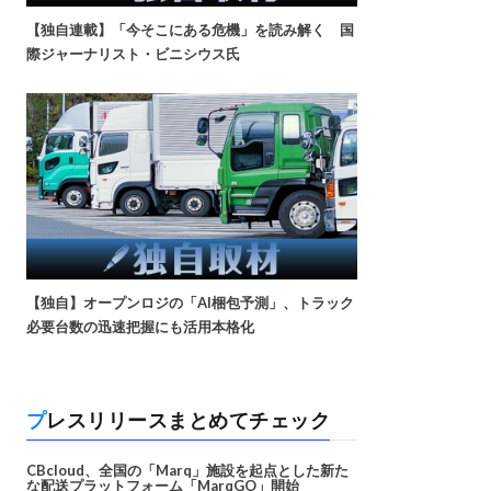
【独自連載】「今そこにある危機」を読み解く 国
際ジャーナリスト・ビニシウス氏
【独自】オープンロジの「AI梱包予測」、トラック
必要台数の迅速把握にも活用本格化
プレスリリースまとめてチェック
CBcloud、全国の「Marq」施設を起点とした新た
な配送プラットフォーム「MarqGO」開始