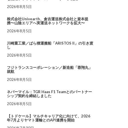
2026年8月5日
株式会社Univearth、倉吉運送株式会社と資本提
携〜山陰エリアへ実運送ネットワークを拡大〜
2026年8月5日
川崎重工業／ばら積運搬船「ARISTOS II」の引き渡
し
2026年8月5日
フジトランスコーポレーション／新造船「蓉翔丸」
就航
2026年8月5日
ネバーマイル：TGR Haas F1 Teamとのパートナー
シップ契約を締結しました
2026年8月5日
【トドケール】マルチキャリア化に向けて、2026
年7月よりヤマト運輸とのAPI連携を開始
2026年7月30日