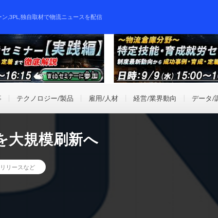
ーン,3PL,独自取材で物流ニュースを配信
事
テクノロジー/製品
雇用/人材
経営/業界動向
データ/
を大規模刷新へ
リリースなど