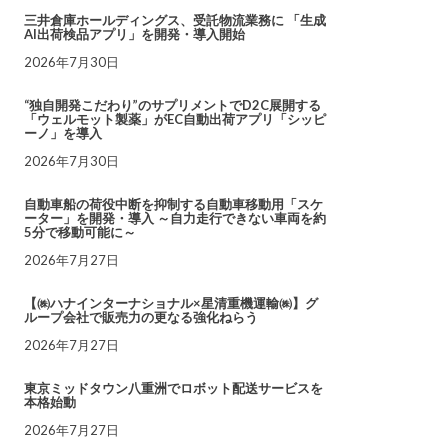
三井倉庫ホールディングス、受託物流業務に 「生成
AI出荷検品アプリ」を開発・導入開始
2026年7月30日
“独自開発こだわり”のサプリメントでD2C展開する
「ウェルモット製薬」がEC自動出荷アプリ「シッピ
ーノ」を導入
2026年7月30日
自動車船の荷役中断を抑制する自動車移動用「スケ
ーター」を開発・導入 ～自力走行できない車両を約
5分で移動可能に～
2026年7月27日
【㈱ハナインターナショナル×星清重機運輸㈱】グ
ループ会社で販売力の更なる強化ねらう
2026年7月27日
東京ミッドタウン八重洲でロボット配送サービスを
本格始動
2026年7月27日