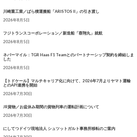
川崎重工業／ばら積運搬船「ARISTOS II」の引き渡し
2026年8月5日
フジトランスコーポレーション／新造船「蓉翔丸」就航
2026年8月5日
ネバーマイル：TGR Haas F1 Teamとのパートナーシップ契約を締結しま
した
2026年8月5日
【トドケール】マルチキャリア化に向けて、2026年7月よりヤマト運輸
とのAPI連携を開始
2026年7月30日
JR貨物／お盆休み期間の貨物列車の運転計画について
2026年7月30日
にしてつドイツ現地法人 シュツットガルト事務所移転のご案内
2026年7月30日