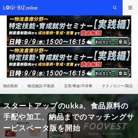
独自取材
物流施設/不動産
災害/事故/不祥事
テクノロジー/製品
スタートアップのukka、食品原料の
手配や加工、納品までのマッチングサ
ービスベータ版を開始