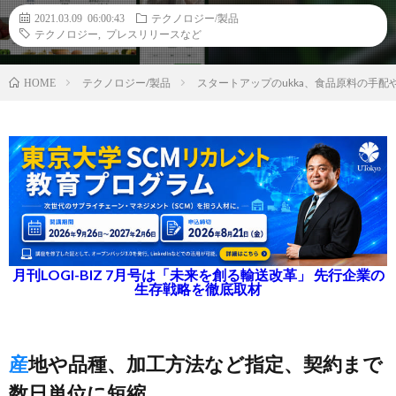
2021.03.09 06:00:43
テクノロジー/製品
テクノロジー
,
プレスリリースなど
テクノロジー/製品
スタートアップのukka、食品原料の手
HOME
月刊LOGI-BIZ 7月号は「未来を創る輸送改革」 先行企業の
生存戦略を徹底取材
産地や品種、加工方法など指定、契約まで
数日単位に短縮