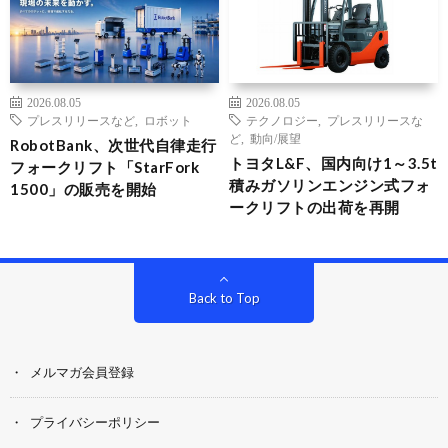
2026.08.05
2026.08.05
プレスリリースなど
,
ロボット
テクノロジー
,
プレスリリースな
ど
,
動向/展望
RobotBank、次世代自律走行
トヨタL&F、国内向け1～3.5t
フォークリフト「StarFork
積みガソリンエンジン式フォ
1500」の販売を開始
ークリフトの出荷を再開
Back to Top
メルマガ会員登録
プライバシーポリシー