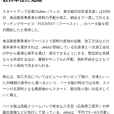
スタートアップ企業のukka（ウッカ、東京都渋谷区道玄坂）は3月8
日、食品製造事業者が原料の手配や加工、納品まで一貫して行える
マッチングサービス「FOOVEST（フーベスト）」のベータ版を同
日開始したと発表した。
食品製造事業者がフーベストで原料の産地や品種、加工方法などの
基本条件を選択すれば、ukkaが登録している生産者と一次加工会社
の中から最適な相手を選び、発注できるようにする。暫定的な見積
もりも作成するほか、書類やサンプルの手配、契約手続きなどもフ
ーベスト経由で済ませられる。
例えば、加工方法についてはピューレやシロップ漬け、冷凍といっ
た30種類の条件から選べるという。ベータ版の時点では当初、スイ
ーツの主原料となる農産物からスタート、順次取り扱いを拡大して
いく構え。
ベータ版は高級クリームパンで有名な八天堂（広島県三原市）や伊
藤忠食糧などが先行して使っている。ukkaは「平均で3～6カ月要し