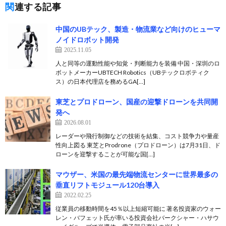
関連する記事
中国のUBテック、製造・物流業など向けのヒューマ
ノイドロボット開発
2025.11.05
人と同等の運動性能や知覚・判断能力を装備 中国・深圳のロ
ボットメーカーUBTECH Robotics（UBテックロボティク
ス）の日本代理店を務めるGA[…]
東芝とプロドローン、国産の迎撃ドローンを共同開
発へ
2026.08.01
レーダーや飛行制御などの技術を結集、コスト競争力や量産
性向上図る 東芝とProdrone（プロドローン）は7月31日、ド
ローンを迎撃することが可能な国[…]
マウザー、米国の最先端物流センターに世界最多の
垂直リフトモジュール120台導入
2022.02.25
従業員の移動時間を45％以上短縮可能に 著名投資家のウォー
レン・バフェット氏が率いる投資会社バークシャー・ハサウ