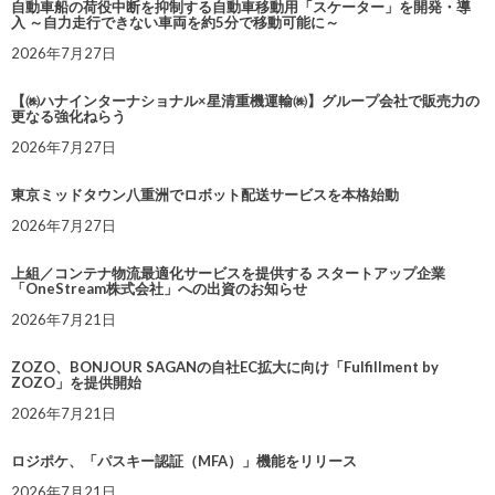
自動車船の荷役中断を抑制する自動車移動用「スケーター」を開発・導
入 ～自力走行できない車両を約5分で移動可能に～
2026年7月27日
【㈱ハナインターナショナル×星清重機運輸㈱】グループ会社で販売力の
更なる強化ねらう
2026年7月27日
東京ミッドタウン八重洲でロボット配送サービスを本格始動
2026年7月27日
上組／コンテナ物流最適化サービスを提供する スタートアップ企業
「OneStream株式会社」への出資のお知らせ
2026年7月21日
ZOZO、BONJOUR SAGANの自社EC拡大に向け「Fulfillment by
ZOZO」を提供開始
2026年7月21日
ロジポケ、「パスキー認証（MFA）」機能をリリース
2026年7月21日