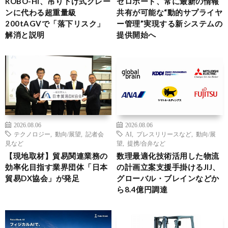
ROBO-HI、吊り下げ式クレー
ゼロボード、常に最新の情報
ンに代わる超重量級
共有が可能な“動的サプライヤ
200tAGVで「落下リスク」
ー管理”実現する新システムの
解消と説明
提供開始へ
2026.08.06
2026.08.06
テクノロジー
,
動向/展望
,
記者会
AI
,
プレスリリースなど
,
動向/展
見など
望
,
提携/合弁など
【現地取材】貿易関連業務の
数理最適化技術活用した物流
効率化目指す業界団体「日本
の計画立案支援手掛けるJIJ、
貿易DX協会」が発足
グローバル・ブレインなどか
ら8.4億円調達